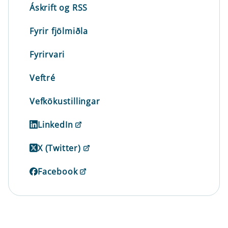
Áskrift og RSS
Fyrir fjölmiðla
Fyrirvari
Veftré
Vefkökustillingar
LinkedIn
X (Twitter)
Facebook