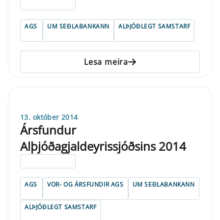
ELDRI EN 5 ÁRA
AGS
UM SEÐLABANKANN
ALÞJÓÐLEGT SAMSTARF
Lesa meira
13. október 2014
Ársfundur
Alþjóðagjaldeyrissjóðsins 2014
ELDRI EN 5 ÁRA
AGS
VOR- OG ÁRSFUNDIR AGS
UM SEÐLABANKANN
ALÞJÓÐLEGT SAMSTARF