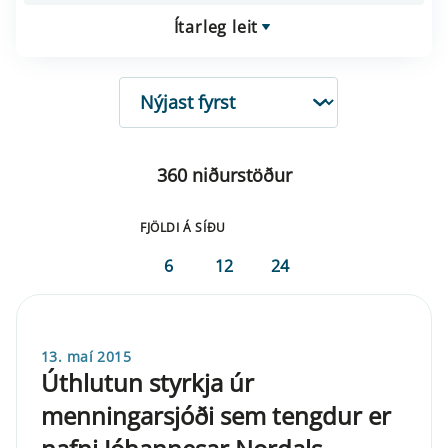
Ítarleg leit
RÖÐUN
360 niðurstöður
FJÖLDI Á SÍÐU
6
12
24
13. maí 2015
Úthlutun styrkja úr
menningarsjóði sem tengdur er