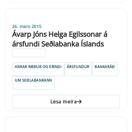
26. mars 2015
Ávarp Jóns Helga Egilssonar á
ársfundi Seðlabanka Íslands
ELDRI EN 5 ÁRA
AÐRAR RÆÐUR OG ERINDI
ÁRSFUNDUR
BANKARÁÐ
UM SEÐLABANKANN
Lesa meira