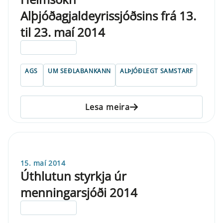
Alþjóðagjaldeyrissjóðsins frá 13.
til 23. maí 2014
ELDRI EN 5 ÁRA
AGS
UM SEÐLABANKANN
ALÞJÓÐLEGT SAMSTARF
Lesa meira
15. maí 2014
Úthlutun styrkja úr
menningarsjóði 2014
ELDRI EN 5 ÁRA