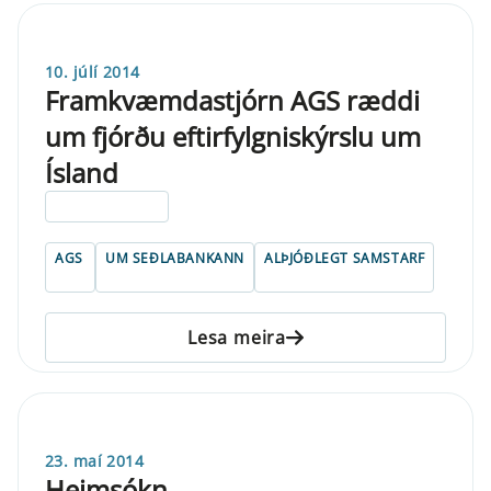
10. júlí 2014
Framkvæmdastjórn AGS ræddi
um fjórðu eftirfylgniskýrslu um
Ísland
ELDRI EN 5 ÁRA
AGS
UM SEÐLABANKANN
ALÞJÓÐLEGT SAMSTARF
Lesa meira
23. maí 2014
Heimsókn