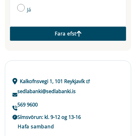
Já
Fara efst
Kalkofnsvegi 1, 101 Reykjavík
sedlabanki@sedlabanki.is
569 9600
Símsvörun: kl. 9-12 og 13-16
Hafa samband