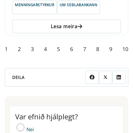
MENNINGARSTYRKUR
UM SEÐLABANKANN
Lesa meira
1
2
3
4
5
6
7
8
9
10
DEILA
Var efnið hjálplegt?
Var efnið hjálplegt?
Nei