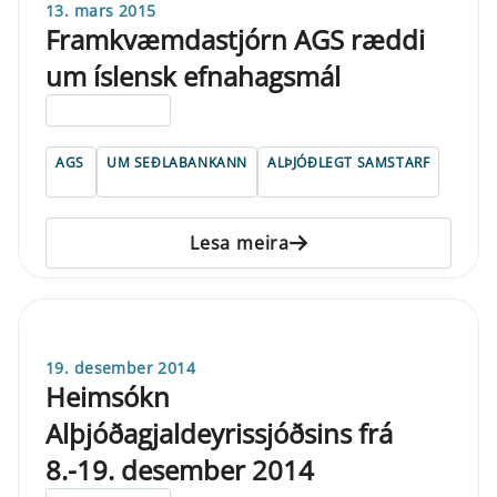
13. mars 2015
Framkvæmdastjórn AGS ræddi
um íslensk efnahagsmál
ELDRI EN 5 ÁRA
AGS
UM SEÐLABANKANN
ALÞJÓÐLEGT SAMSTARF
Lesa meira
19. desember 2014
Heimsókn
Alþjóðagjaldeyrissjóðsins frá
8.-19. desember 2014