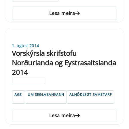
Lesa meira
1. ágúst 2014
Vorskýrsla skrifstofu
Norðurlanda og Eystrasaltslanda
2014
ELDRI EN 5 ÁRA
AGS
UM SEÐLABANKANN
ALÞJÓÐLEGT SAMSTARF
Lesa meira