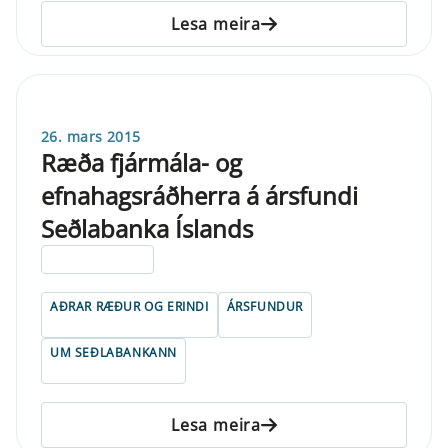
Lesa meira
26. mars 2015
Ræða fjármála- og
efnahagsráðherra á ársfundi
Seðlabanka Íslands
ELDRI EN 5 ÁRA
AÐRAR RÆÐUR OG ERINDI
ÁRSFUNDUR
UM SEÐLABANKANN
Lesa meira