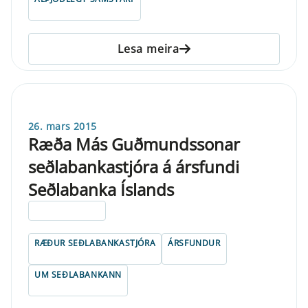
Lesa meira
26. mars 2015
Ræða Más Guðmundssonar
seðlabankastjóra á ársfundi
Seðlabanka Íslands
ELDRI EN 5 ÁRA
RÆÐUR SEÐLABANKASTJÓRA
ÁRSFUNDUR
UM SEÐLABANKANN