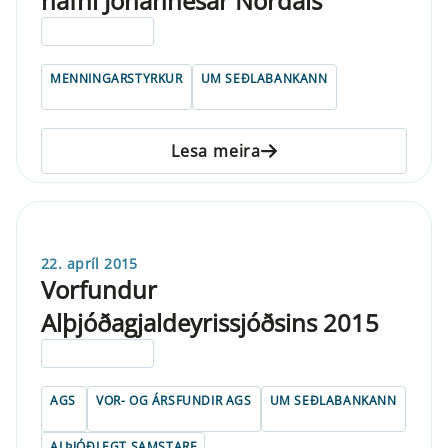
nafni Jóhannesar Nordals
ELDRI EN 5 ÁRA
MENNINGARSTYRKUR
UM SEÐLABANKANN
Lesa meira
22. apríl 2015
Vorfundur
Alþjóðagjaldeyrissjóðsins 2015
ELDRI EN 5 ÁRA
AGS
VOR- OG ÁRSFUNDIR AGS
UM SEÐLABANKANN
ALÞJÓÐLEGT SAMSTARF