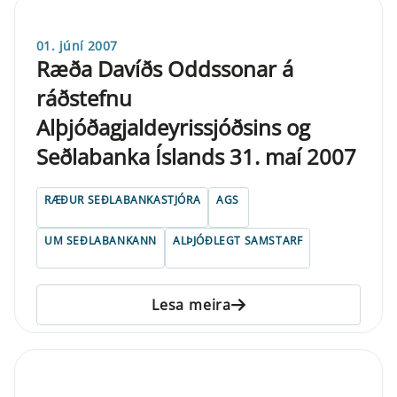
01. júní 2007
Ræða Davíðs Oddssonar á
ráðstefnu
Alþjóðagjaldeyrissjóðsins og
Seðlabanka Íslands 31. maí 2007
RÆÐUR SEÐLABANKASTJÓRA
AGS
UM SEÐLABANKANN
ALÞJÓÐLEGT SAMSTARF
Lesa meira