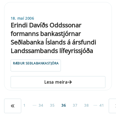
18. maí 2006
Erindi Davíðs Oddssonar
formanns bankastjórnar
Seðlabanka Íslands á ársfundi
Landssambands lífeyrissjóða
RÆÐUR SEÐLABANKASTJÓRA
Lesa meira
...
...
1
34
35
36
37
38
41