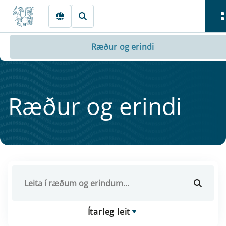
Fara beint í Meginmál
Ræður og erindi
Ræður og er­indi
Ítarleg leit