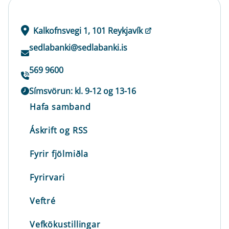
Kalkofnsvegi 1, 101 Reykjavík
sedlabanki@sedlabanki.is
569 9600
Símsvörun: kl. 9-12 og 13-16
Hafa samband
Áskrift og RSS
Fyrir fjölmiðla
Fyrirvari
Veftré
Vefkökustillingar