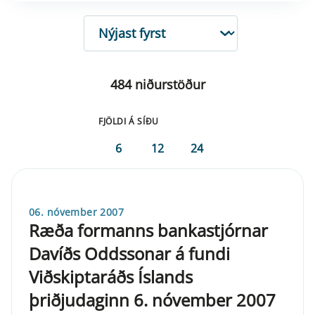
RÖÐUN
484 niðurstöður
FJÖLDI Á SÍÐU
6
12
24
06. nóvember 2007
Ræða formanns bankastjórnar
Davíðs Oddssonar á fundi
Viðskiptaráðs Íslands
þriðjudaginn 6. nóvember 2007