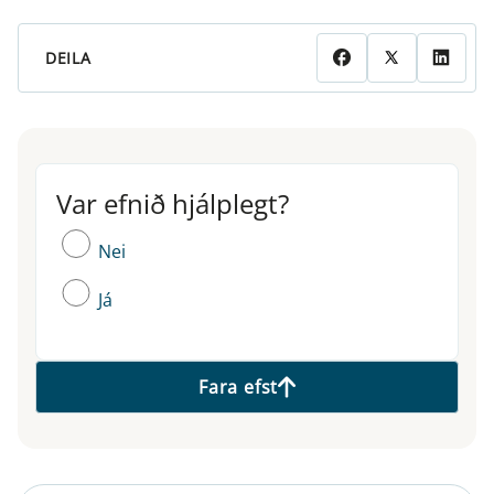
DEILA
Var efnið hjálplegt?
Var efnið hjálplegt?
Nei
Já
Fara efst