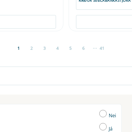
RÆÐUR SEÐLABANKASTJÓRA
...
1
2
3
4
5
6
41
Nei
Já