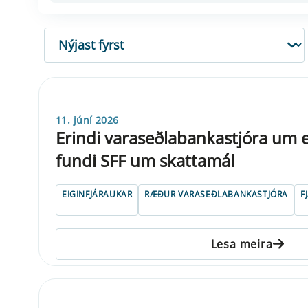
RÖÐUN
11. júní 2026
Erindi varaseðlabankastjóra um e
fundi SFF um skattamál
EIGINFJÁRAUKAR
RÆÐUR VARASEÐLABANKASTJÓRA
F
Lesa meira