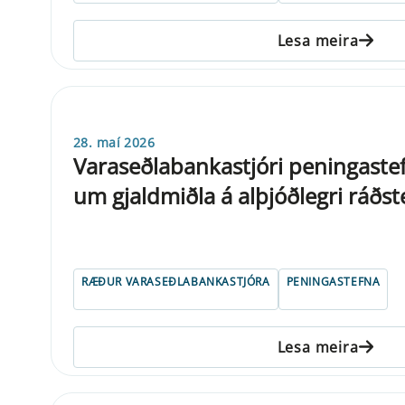
Lesa meira
28. maí 2026
Varaseðlabankastjóri peningaste
um gjaldmiðla á alþjóðlegri ráðs
RÆÐUR VARASEÐLABANKASTJÓRA
PENINGASTEFNA
Lesa meira