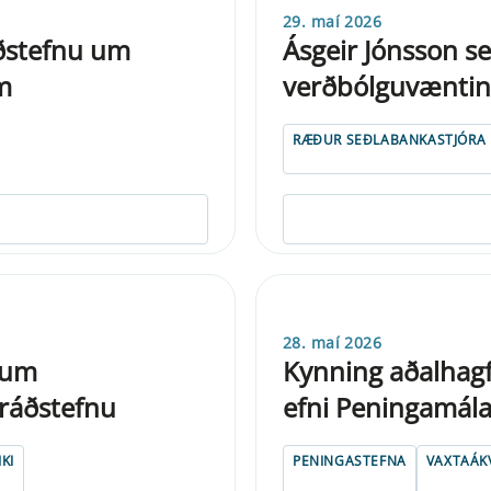
29. maí 2026
áðstefnu um
Ásgeir Jónsson s
m
verðbólguvænting
RÆÐUR SEÐLABANKASTJÓRA
28. maí 2026
 um
Kynning aðalhagf
 ráðstefnu
efni Peningamál
KI
PENINGASTEFNA
VAXTAÁK