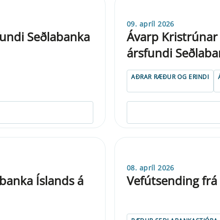
09. apríl 2026
fundi Seðlabanka
Ávarp Kristrúnar
ársfundi Seðlaba
AÐRAR RÆÐUR OG ERINDI
08. apríl 2026
anka Íslands á
Vefút­send­ing fr