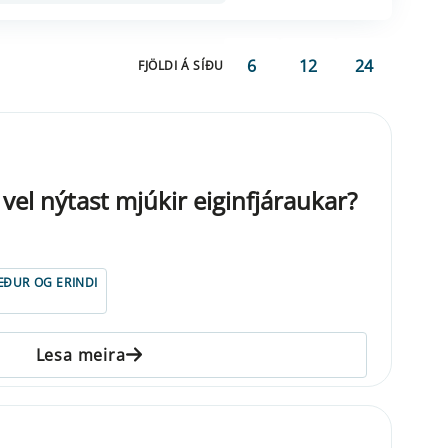
6
12
24
FJÖLDI Á SÍÐU
vel nýtast mjúkir eiginfjáraukar?
ÐUR OG ERINDI
Lesa meira