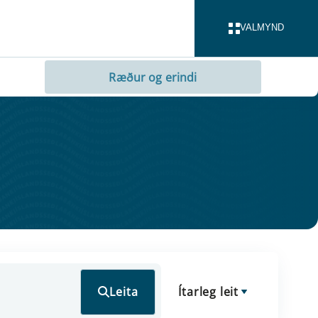
VALMYND
LOKA
Ræður og erindi
Leita
Ítarleg leit