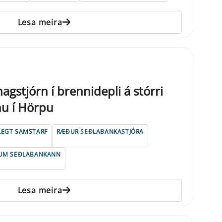
Lesa meira
gstjórn í brennidepli á stórri
nu í Hörpu
LEGT SAMSTARF
RÆÐUR SEÐLABANKASTJÓRA
UM SEÐLABANKANN
Lesa meira