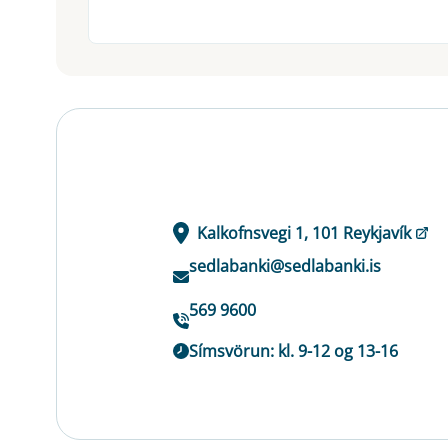
Kalkofnsvegi 1, 101 Reykjavík
sedlabanki@sedlabanki.is
569 9600
Símsvörun: kl. 9-12 og 13-16