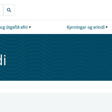
 og útgefið efni
Kynningar og erindi
i