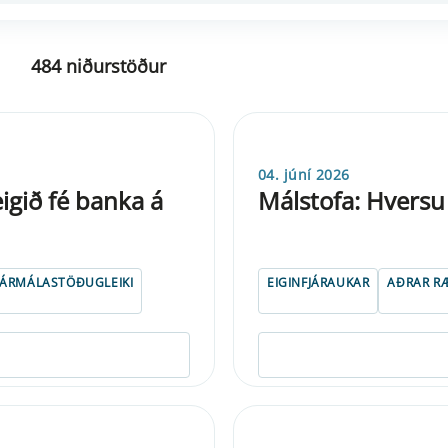
484 niðurstöður
04. júní 2026
igið fé banka á
Málstofa: Hversu 
JÁRMÁLASTÖÐUGLEIKI
EIGINFJÁRAUKAR
AÐRAR RÆ