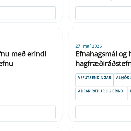
27. maí 2026
fnu með erindi
Efnahagsmál og ha
tefnu
hagfræðiráðstef
VEFÚTSENDINGAR
ALÞJÓÐ
AÐRAR RÆÐUR OG ERINDI