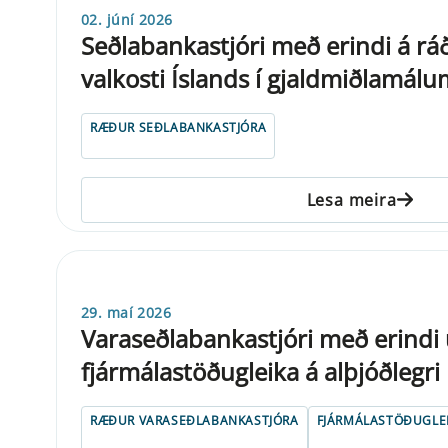
02. júní 2026
Seðlabankastjóri með erindi á r
valkosti Íslands í gjaldmiðlamálu
RÆÐUR SEÐLABANKASTJÓRA
Lesa meira
29. maí 2026
Varaseðlabankastjóri með erindi
fjármálastöðugleika á alþjóðlegri
RÆÐUR VARASEÐLABANKASTJÓRA
FJÁRMÁLASTÖÐUGLEI