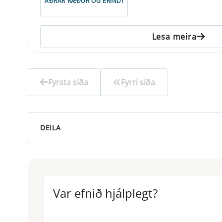
AÐRAR RÆÐUR OG ERINDI
Lesa meira
Fyrsta síða
Fyrri síða
DEILA
Var efnið hjálplegt?
Var efnið hjálplegt?