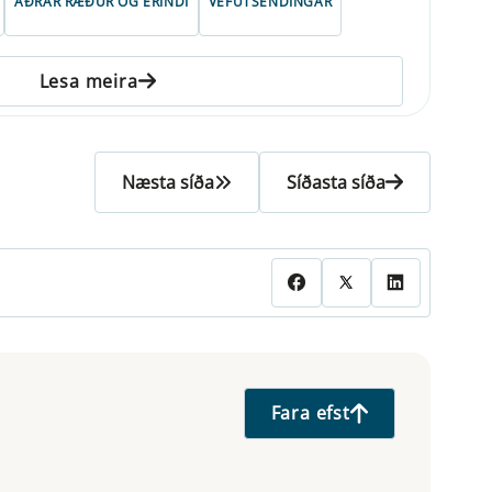
AÐRAR RÆÐUR OG ERINDI
VEFÚTSENDINGAR
Lesa meira
Næsta síða
Síðasta síða
Fara efst