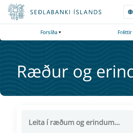
Fara beint í Meginmál
Forsíða
Fréttir
Ræður og er­ind