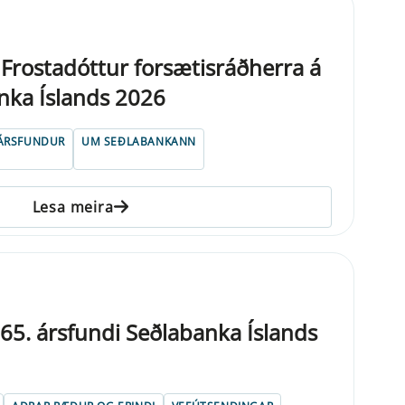
 Frostadóttur forsætisráðherra á
nka Íslands 2026
ÁRSFUNDUR
UM SEÐLABANKANN
Lesa meira
á 65. árs­fundi Seðlabanka Íslands