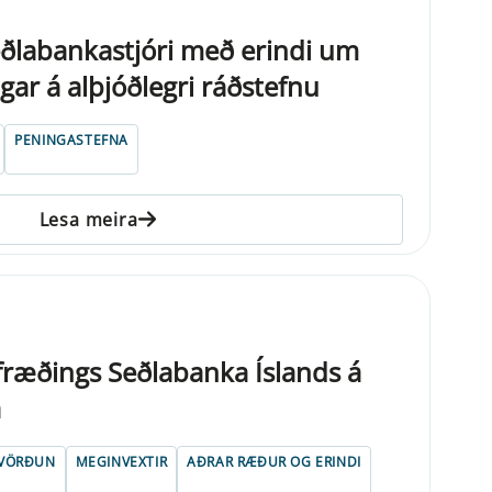
eðlabankastjóri með er­indi um
ar á alþjóðlegri ráðstefnu
PENINGASTEFNA
Lesa meira
ræðings Seðlabanka Íslands á
a
VÖRÐUN
MEGINVEXTIR
AÐRAR RÆÐUR OG ERINDI