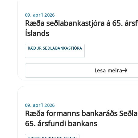
09. apríl 2026
Ræða seðlabankastjóra á 65. árs
Íslands
RÆÐUR SEÐLABANKASTJÓRA
Lesa meira
09. apríl 2026
Ræða formanns bankaráðs Seðlab
65. ársfundi bankans