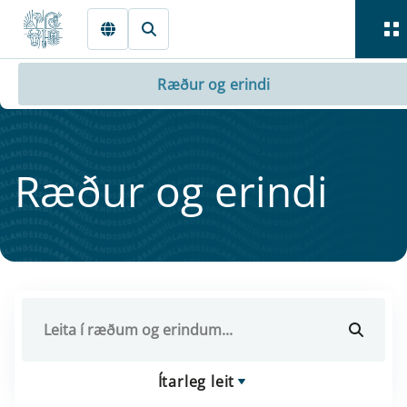
Fara beint í Meginmál
Ræður og erindi
Ræður og er­indi
Ítarleg leit