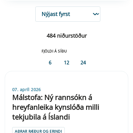
RÖÐUN
484 niðurstöður
FJÖLDI Á SÍÐU
6
12
24
07. apríl 2026
Málstofa: Ný rannsókn á
hreyfanleika kynslóða milli
tekjubila á Íslandi
AÐRAR RÆÐUR OG ERINDI