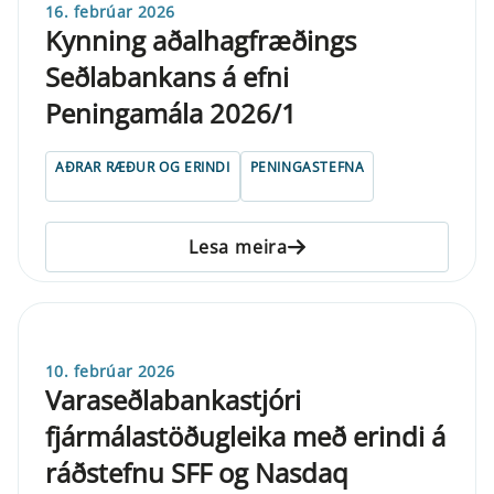
16. febrúar 2026
Kynning aðalhagfræðings
Seðlabankans á efni
Peningamála 2026/1
AÐRAR RÆÐUR OG ERINDI
PENINGASTEFNA
Lesa meira
10. febrúar 2026
Varaseðlabankastjóri
fjármálastöðugleika með erindi á
ráðstefnu SFF og Nasdaq