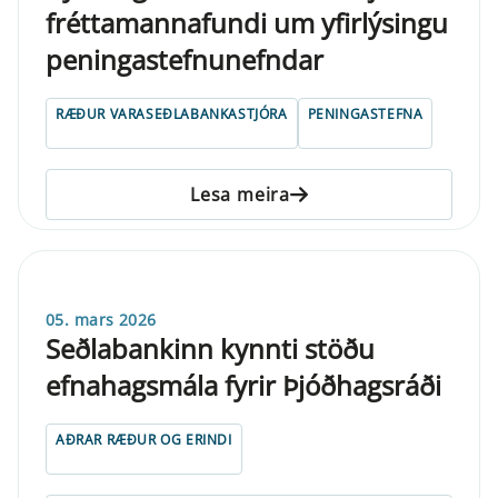
fréttamannafundi um yfirlýsingu
peningastefnunefndar
RÆÐUR VARASEÐLABANKASTJÓRA
PENINGASTEFNA
Lesa meira
05. mars 2026
Seðlabankinn kynnti stöðu
efnahagsmála fyrir Þjóðhagsráði
AÐRAR RÆÐUR OG ERINDI