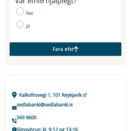
Var efnið hjálplegt?
Nei
Já
Fara efst
Kalkofnsvegi 1, 101 Reykjavík
sedlabanki@sedlabanki.is
569 9600
Símsvörun: kl. 9-12 og 13-16