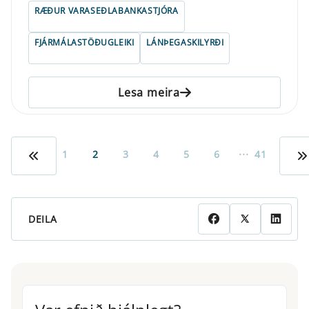
RÆÐUR VARASEÐLABANKASTJÓRA
FJÁRMÁLASTÖÐUGLEIKI
LÁNÞEGASKILYRÐI
Lesa meira
...
1
2
3
4
5
6
41
DEILA
Var efnið hjálplegt?