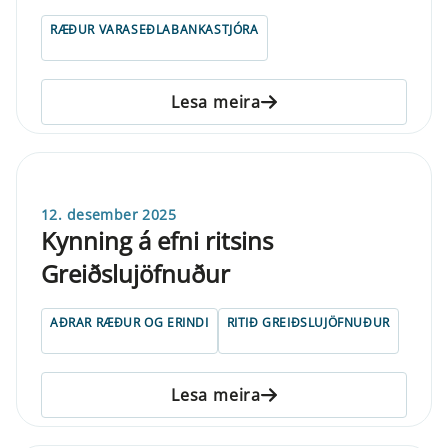
RÆÐUR VARASEÐLABANKASTJÓRA
Lesa meira
12. desember 2025
Kynning á efni ritsins
Greiðslujöfnuður
AÐRAR RÆÐUR OG ERINDI
RITIÐ GREIÐSLUJÖFNUÐUR
Lesa meira