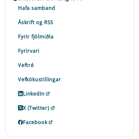
Hafa samband
Áskrift og RSS
Fyrir fjölmiðla
Fyrirvari
Veftré
Vefkökustillingar
LinkedIn
X (Twitter)
Facebook