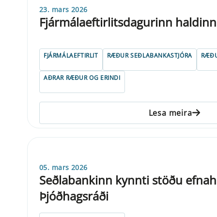
23. mars 2026
Fjármálaeftirlitsdagurinn haldinn
FJÁRMÁLAEFTIRLIT
RÆÐUR SEÐLABANKASTJÓRA
RÆÐU
AÐRAR RÆÐUR OG ERINDI
Lesa meira
05. mars 2026
Seðlabankinn kynnti stöðu efnah
Þjóðhagsráði