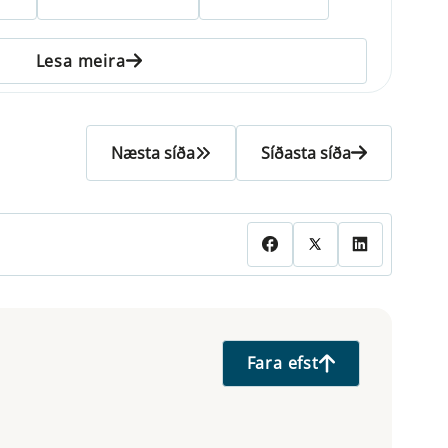
Lesa meira
Næsta síða
Síðasta síða
Fara efst