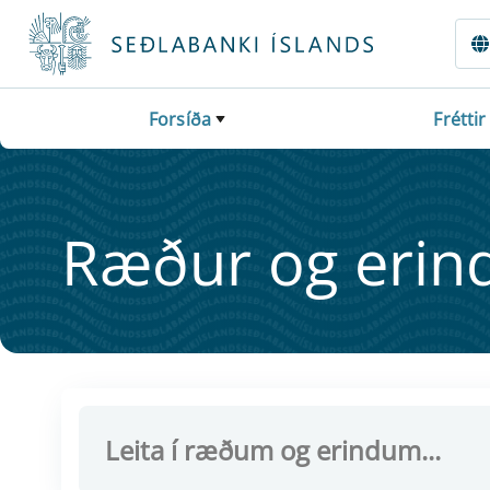
Fara beint í Meginmál
Forsíða
Fréttir
Ræður og er­ind