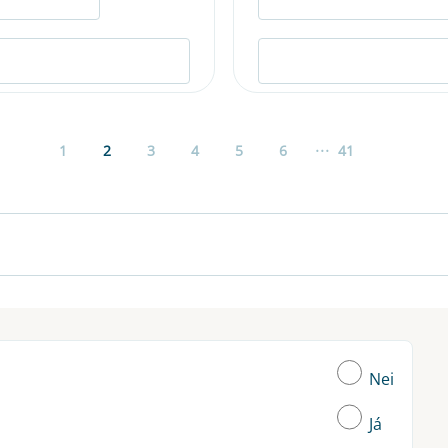
...
1
2
3
4
5
6
41
Nei
Já