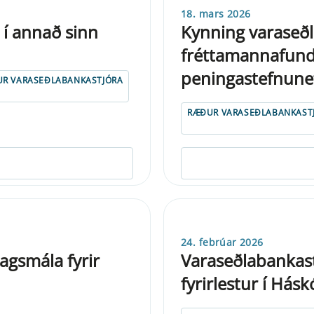
18. mars 2026
 í annað sinn
Kynning varaseðl
fréttamannafundi
peningastefnune
R VARASEÐLABANKASTJÓRA
RÆÐUR VARASEÐLABANKAST
24. febrúar 2026
agsmála fyrir
Varaseðlabankas
fyrirlestur í Hásk