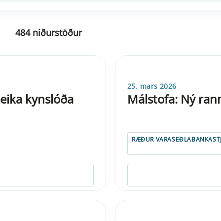
484 niðurstöður
25. mars 2026
eika kynslóða
Málstofa: Ný ran
RÆÐUR VARASEÐLABANKAST