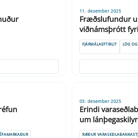
11. desember 2025
fnuður
Fræðslufundur u
viðnámsþrótt fyr
FJÁRMÁLAEFTIRLIT
LÖG OG
03. desember 2025
réfun
Erindi varaseðla
um lánþegaskilyr
ÉFAMARKAÐUR
RÆÐUR VARASEÐLABANKAST