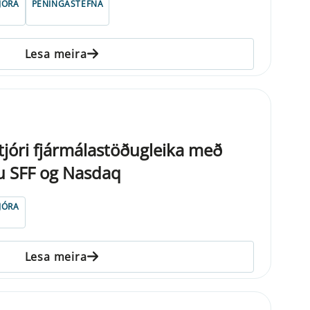
JÓRA
PENINGASTEFNA
Lesa meira
jóri fjármálastöðugleika með
nu SFF og Nasdaq
JÓRA
Lesa meira