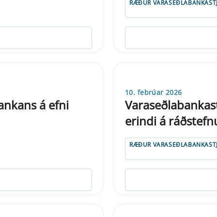
RÆÐUR VARASEÐLABANKAST
10. febrúar 2026
nkans á efni
Varaseðlabankast
erindi á ráðstef
RÆÐUR VARASEÐLABANKAST