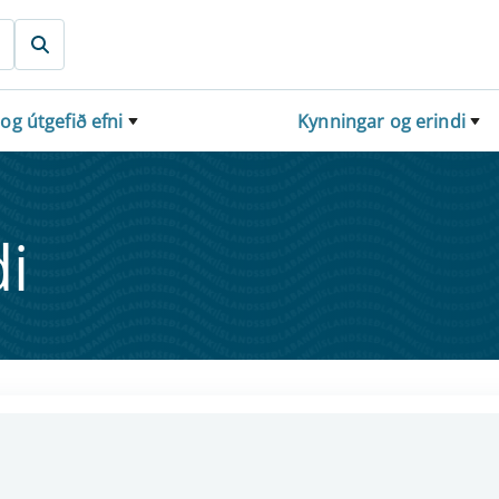
 og útgefið efni
Kynningar og erindi
i