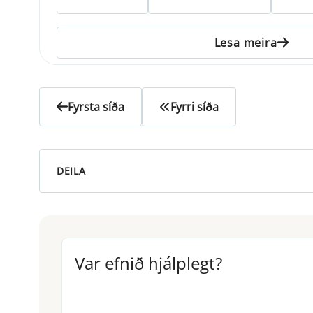
Lesa meira
Fyrsta síða
Fyrri síða
DEILA
Var efnið hjálplegt?
Var efnið hjálplegt?