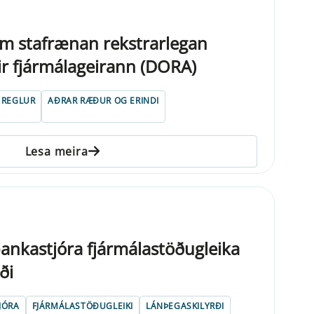
m stafrænan rekstrarlegan
ir fjármálageirann (DORA)
 REGLUR
AÐRAR RÆÐUR OG ERINDI
Lesa meira
bankastjóra fjármálastöðugleika
ði
JÓRA
FJÁRMÁLASTÖÐUGLEIKI
LÁNÞEGASKILYRÐI