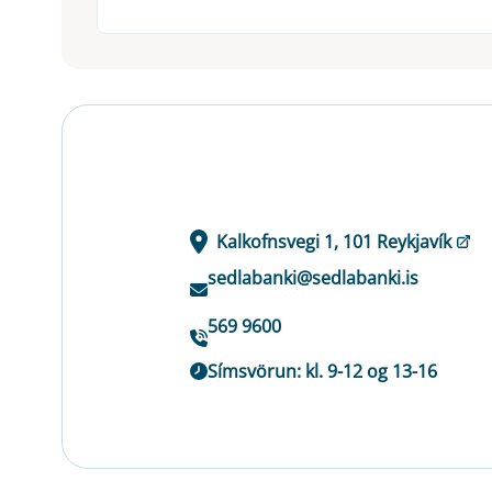
Kalkofnsvegi 1, 101 Reykjavík
sedlabanki@sedlabanki.is
569 9600
Símsvörun: kl. 9-12 og 13-16