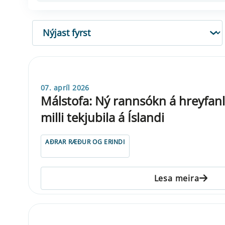
RÖÐUN
07. apríl 2026
Málstofa: Ný rannsókn á hreyfanl
milli tekjubila á Íslandi
AÐRAR RÆÐUR OG ERINDI
Lesa meira