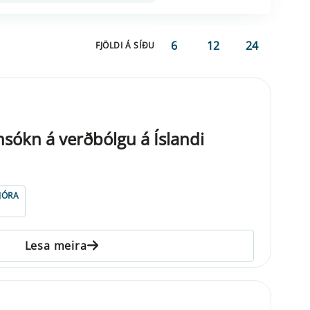
6
12
24
FJÖLDI Á SÍÐU
nsókn á verðbólgu á Íslandi
JÓRA
Lesa meira