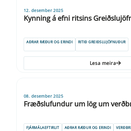
12. desember 2025
Kynning á efni ritsins Greiðslujö
AÐRAR RÆÐUR OG ERINDI
RITIÐ GREIÐSLUJÖFNUÐUR
Lesa meira
08. desember 2025
Fræðslufundur um lög um verðb
FJÁRMÁLAEFTIRLIT
AÐRAR RÆÐUR OG ERINDI
VERÐBR