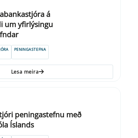
abankastjóra á
 um yfirlýsingu
fndar
JÓRA
PENINGASTEFNA
Lesa meira
tjóri peningastefnu með
óla Íslands