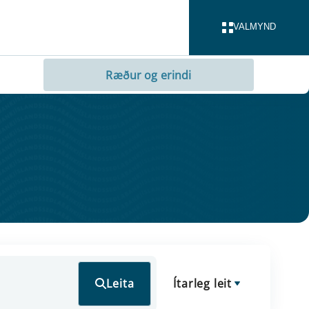
VALMYND
LOKA
Ræður og erindi
Leita
Ítarleg leit