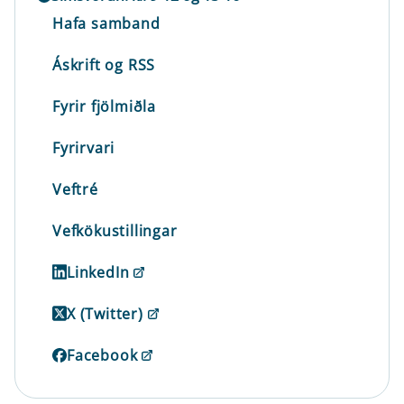
Hafa samband
Áskrift og RSS
Fyrir fjölmiðla
Fyrirvari
Veftré
Vefkökustillingar
LinkedIn
X (Twitter)
Facebook