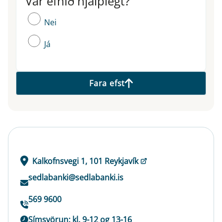
Var efnið hjálplegt?
Nei
Já
Fara efst
Kalkofnsvegi 1, 101 Reykjavík
sedlabanki@sedlabanki.is
569 9600
Símsvörun: kl. 9-12 og 13-16