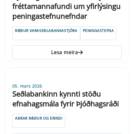
fréttamannafundi um yfirlýsingu
peningastefnunefndar
RÆÐUR VARASEÐLABANKASTJÓRA
PENINGASTEFNA
Lesa meira
05. mars 2026
Seðlabankinn kynnti stöðu
efnahagsmála fyrir Þjóðhagsráði
AÐRAR RÆÐUR OG ERINDI