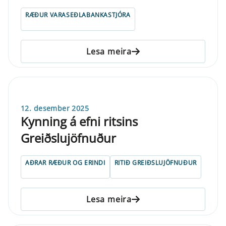
RÆÐUR VARASEÐLABANKASTJÓRA
Lesa meira
12. desember 2025
Kynning á efni ritsins
Greiðslujöfnuður
AÐRAR RÆÐUR OG ERINDI
RITIÐ GREIÐSLUJÖFNUÐUR
Lesa meira