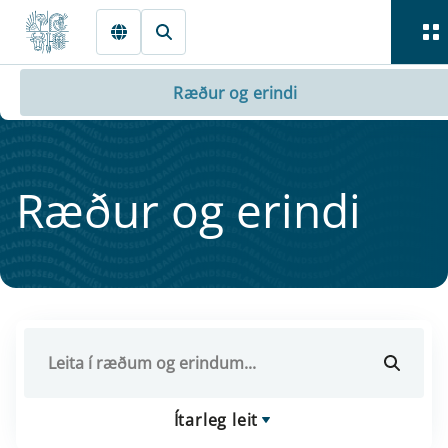
Fara beint í Meginmál
Ræður og erindi
Ræður og er­indi
Ítarleg leit