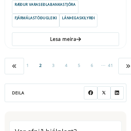
RÆÐUR VARASEÐLABANKASTJÓRA
FJÁRMÁLASTÖÐUGLEIKI
LÁNÞEGASKILYRÐI
Lesa meira
...
1
2
3
4
5
6
41
DEILA
Var efnið hjálplegt?