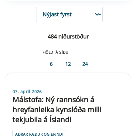
RÖÐUN
484 niðurstöður
FJÖLDI Á SÍÐU
6
12
24
07. apríl 2026
Málstofa: Ný rannsókn á
hreyfanleika kynslóða milli
tekjubila á Íslandi
AÐRAR RÆÐUR OG ERINDI