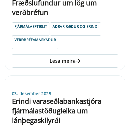
Fræðslufundur um lög um
verðbréfun
FJÁRMÁLAEFTIRLIT
AÐRAR RÆÐUR OG ERINDI
VERÐBRÉFAMARKAÐUR
Lesa meira
03. desember 2025
Erindi varaseðlabankastjóra
fjármálastöðugleika um
lánþegaskilyrði