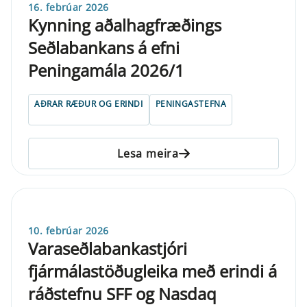
16. febrúar 2026
Kynning aðalhagfræðings
Seðlabankans á efni
Peningamála 2026/1
AÐRAR RÆÐUR OG ERINDI
PENINGASTEFNA
Lesa meira
10. febrúar 2026
Varaseðlabankastjóri
fjármálastöðugleika með erindi á
ráðstefnu SFF og Nasdaq