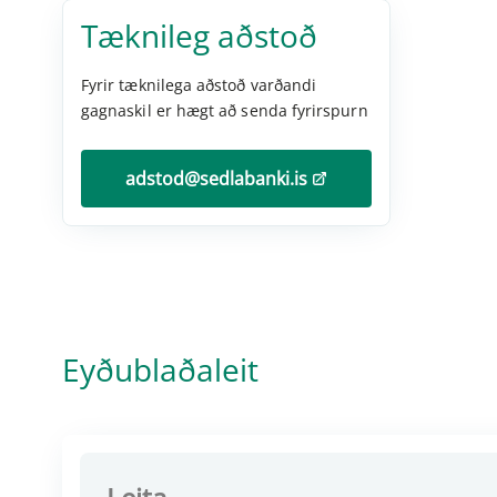
Tækni­leg aðstoð
Fyrir tæknilega aðstoð varðandi
gagnaskil er hægt að senda fyrirspurn
adstod@sedlabanki.is
Eyðublaðaleit