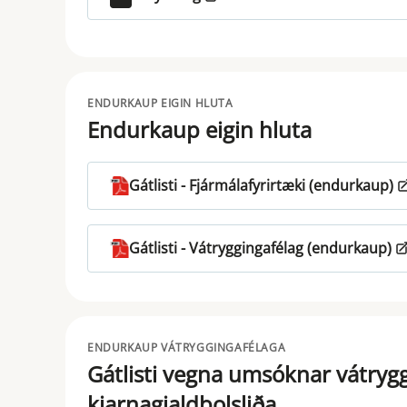
ENDURKAUP EIGIN HLUTA
Endurkaup eigin hluta
Gátlisti - Fjármálafyrirtæki (endurkaup)
Gátlisti - Vátryggingafélag (endurkaup)
ENDURKAUP VÁTRYGGINGAFÉLAGA
Gátlisti vegna umsóknar vátrygg
kjarnagjaldþolsliða