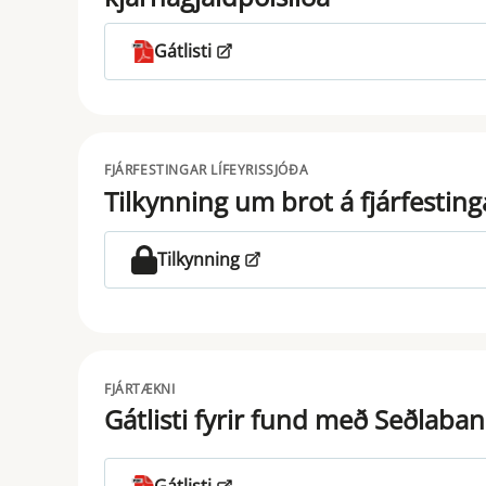
Gátlisti
FJÁRFESTINGAR LÍFEYRISSJÓÐA
Tilkynning um brot á fjárfesti
Tilkynning
FJÁRTÆKNI
Gátlisti fyrir fund með Seðlaba