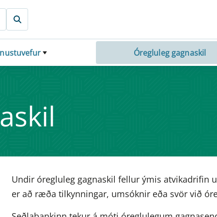
ónustuvefur
Óregluleg gagnaskil
askil
Undir óregluleg gagnaskil fellur ýmis atvikadrifin
er að ræða tilkynningar, umsóknir eða svör við 
Seðlabankinn tekur á móti óreglulegum gagnase