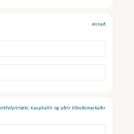
Annað
bréfafyrirtæki, Kauphallir og aðrir tilboðsmarkaðir