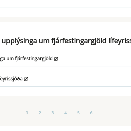
 upplýsinga um fjárfestingargjöld lífeyri
ga um fjárfestingargjöld
feyrissjóða
1
2
3
4
5
6