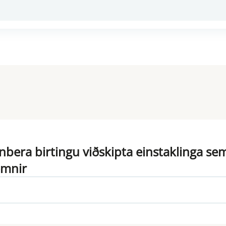
inbera birtingu viðskipta einstaklinga s
omnir