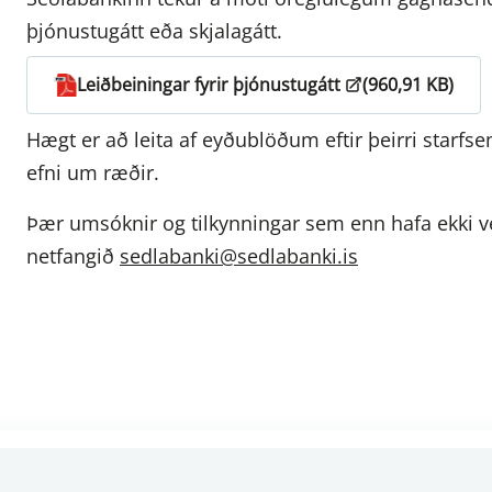
þjónustugátt eða skjalagátt.
Leiðbeiningar fyrir þjónustugátt
(960,91 KB)
Hægt er að leita af eyðublöðum eftir þeirri starf
efni um ræðir.
Þær umsóknir og tilkynningar sem enn hafa ekki ve
netfangið
sedlabanki@sedlabanki.is