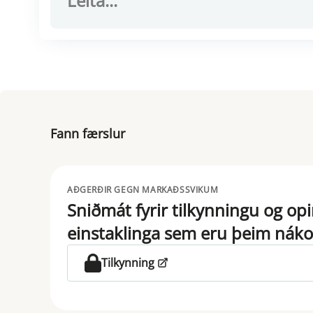
Fann færslur
AÐGERÐIR GEGN MARKAÐSSVIKUM
Sniðmát fyrir tilkynningu og op
einstaklinga sem eru þeim nák
Tilkynning