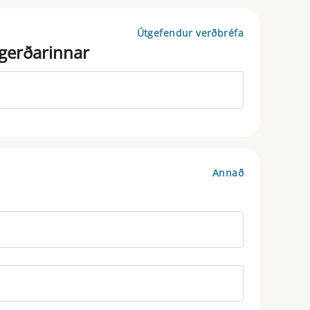
Útgefendur verðbréfa
ugerðarinnar
Annað