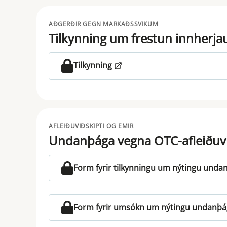
AÐGERÐIR GEGN MARKAÐSSVIKUM
Tilkynning um frestun innherjau
Tilkynning
AFLEIÐUVIÐSKIPTI OG EMIR
Undanþága vegna OTC-afleiðuv
Form fyrir tilkynningu um nýtingu und
Form fyrir umsókn um nýtingu undanþá