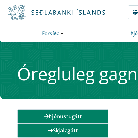
Fara beint í Meginmál
Forsíða
Þj
Óreglu­leg gagn
Þjónustugátt
Skjalagátt