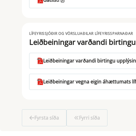
Gátlisti
LÍFEYRISSJÓÐIR OG VÖRSLUAÐILAR LÍFEYRISSPARNAÐAR
Leiðbeiningar varðandi birtingu
Leiðbeiningar varðandi birtingu upplýsin
Leiðbeiningar vegna eigin áhættumats lí
Fyrsta síða
Fyrri síða