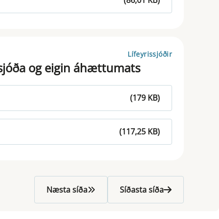
(86,01 KB)
Lífeyrissjóðir
ssjóða og eigin áhættumats
(179 KB)
(117,25 KB)
Næsta síða
Síðasta síða