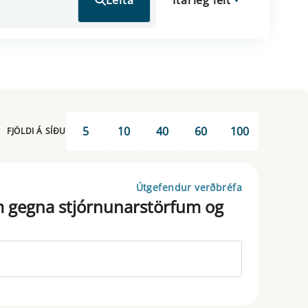
Leita
Ítarleg leit
5
10
40
60
100
FJÖLDI Á SÍÐU
Útgefendur verðbréfa
em gegna stjórnunarstörfum og