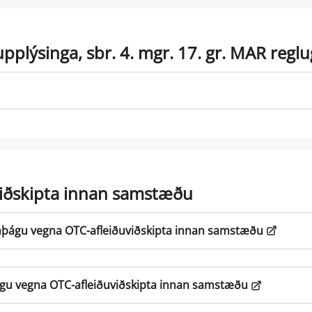
pplýsinga, sbr. 4. mgr. 17. gr. MAR regl
iðskipta innan samstæðu
anþágu vegna OTC-afleiðuviðskipta innan samstæðu
gu vegna OTC-afleiðuviðskipta innan samstæðu