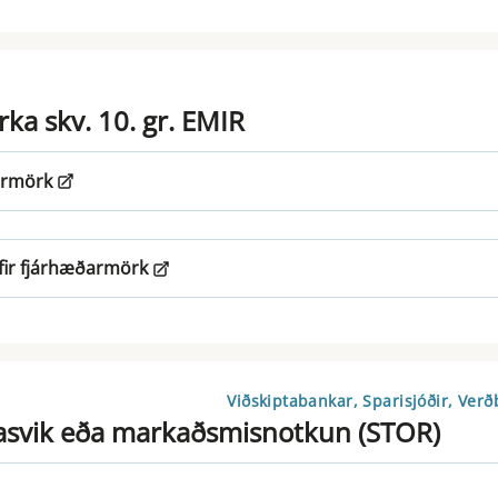
ka skv. 10. gr. EMIR
ðarmörk
yfir fjárhæðarmörk
Viðskiptabankar, Sparisjóðir, Verð
asvik eða markaðsmisnotkun (STOR)