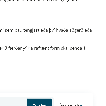
semi sem þau tengjast eða því hvaða aðgerð eða
rið færðar yfir á rafrænt form skal senda á