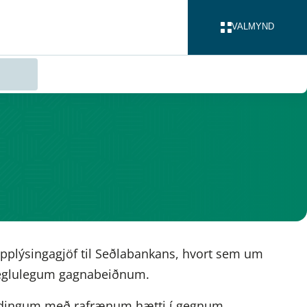
VALMYND
LOKA
 upplýsingagjöf til Seðlabankans, hvort sem um
óreglulegum gagnabeiðnum.
ndingum með rafrænum hætti í gegnum