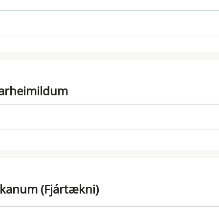
ngarheimildum
nkanum (Fjártækni)