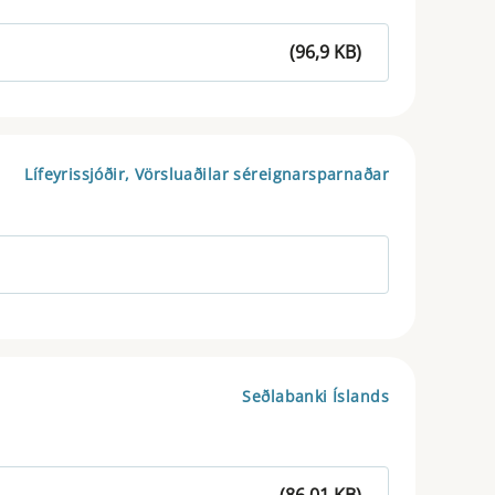
(96,9 KB)
Lífeyrissjóðir, Vörsluaðilar séreignarsparnaðar
Seðlabanki Íslands