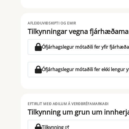
AFLEIÐUVIÐSKIPTI OG EMIR
Tilkynningar vegna fjárhæðamar
Ófjárhagslegur mótaðili fer yfir fjárhæ
Ófjárhagslegur mótaðili fer ekki lengur 
EFTIRLIT MEÐ AÐILUM Á VERÐBRÉFAMARKAÐI
Tilkynning um grun um innherj
Tilkynning