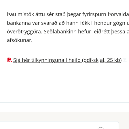
Þau mistök áttu sér stað þegar fyrirspurn Þorval
bankanna var svarað að hann fékk í hendur gögn u
óverðtryggðra. Seðlabankinn hefur leiðrétt þessa 
afsökunar.
Sjá hér tilkynninguna í heild (pdf-skjal, 25 kb)