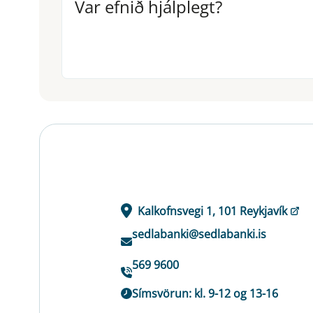
Var efnið hjálplegt?
Var efnið hjálplegt?
Kalkofnsvegi 1, 101 Reykjavík
sedlabanki@sedlabanki.is
569 9600
Símsvörun: kl. 9-12 og 13-16