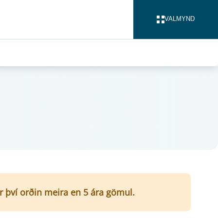
VALMYND
LOKA
er því orðin meira en 5 ára gömul.