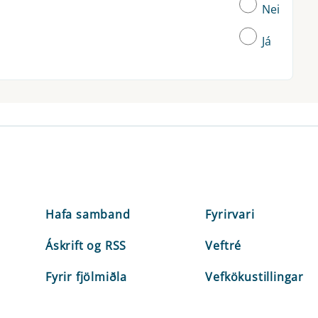
Nei
Já
Hafa samband
Fyrirvari
Áskrift og RSS
Veftré
Fyrir fjölmiðla
Vefkökustillingar