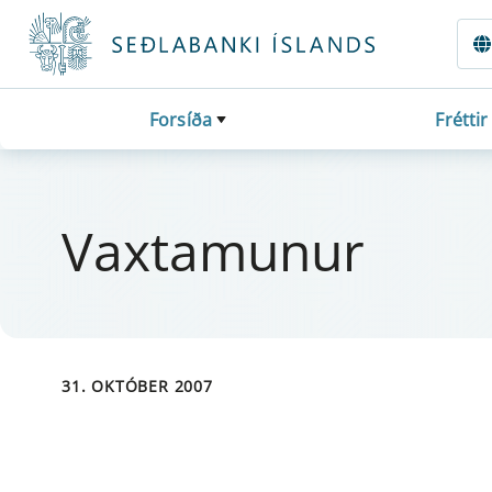
Fara beint í Meginmál
Forsíða
Fréttir
Vaxtamun­ur
31. OKTÓBER 2007