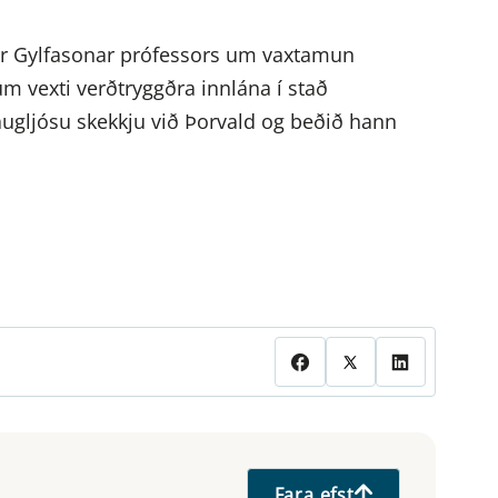
dar Gylfasonar prófessors um vaxtamun
m vexti verðtryggðra innlána í stað
augljósu skekkju við Þorvald og beðið hann
Fara efst