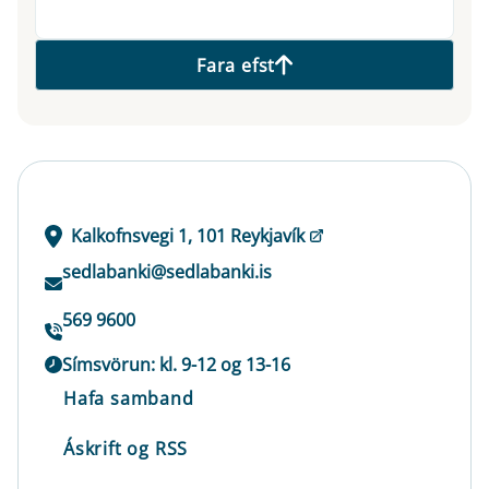
Fara efst
Kalkofnsvegi 1, 101 Reykjavík
sedlabanki@sedlabanki.is
569 9600
Símsvörun: kl. 9-12 og 13-16
Hafa samband
Áskrift og RSS