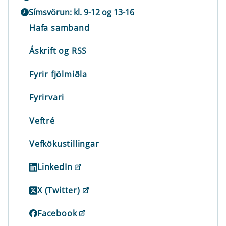
Símsvörun: kl. 9-12 og 13-16
Hafa samband
Áskrift og RSS
Fyrir fjölmiðla
Fyrirvari
Veftré
Vefkökustillingar
LinkedIn
X (Twitter)
Facebook