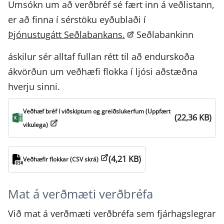
Umsókn um að verðbréf sé fært inn á veðlistann,
er að finna í sérstöku eyðublaði í
Þjónustugátt Seðlabankans.
Seðlabankinn
áskilur sér alltaf fullan rétt til að endurskoða
ákvörðun um veðhæfi flokka í ljósi aðstæðna
hverju sinni.
Veðhæf bréf í viðskiptum og greiðslukerfum (Uppfært
(22,36 KB)
vikulega)
(4,21 KB)
Veðhæfir flokkar (CSV skrá)
Mat á verðmæti verðbréfa
Við mat á verðmæti verðbréfa sem fjárhagslegrar