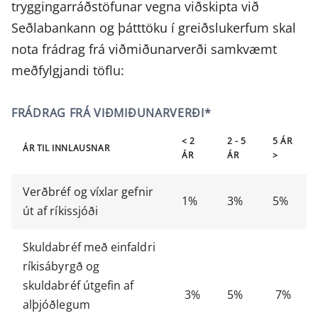
tryggingarráðstöfunar vegna viðskipta við
Seðlabankann og þátttöku í greiðslukerfum skal
nota frádrag frá viðmiðunarverði samkvæmt
meðfylgjandi töflu:
FRÁDRAG FRÁ VIÐMIÐUNARVERÐI*
< 2
2 - 5
5 ÁR
ÁR TIL INNLAUSNAR
ÁR
ÁR
>
Verðbréf og víxlar gefnir
1%
3%
5%
út af ríkissjóði
Skuldabréf með einfaldri
ríkisábyrgð og
skuldabréf útgefin af
3%
5%
7%
alþjóðlegum