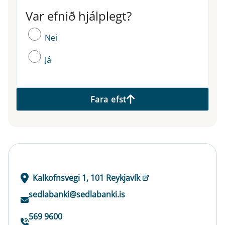
Var efnið hjálplegt?
Var efnið hjálplegt?
Nei
Já
Fara efst
Kalkofnsvegi 1, 101 Reykjavík
sedlabanki@sedlabanki.is
569 9600