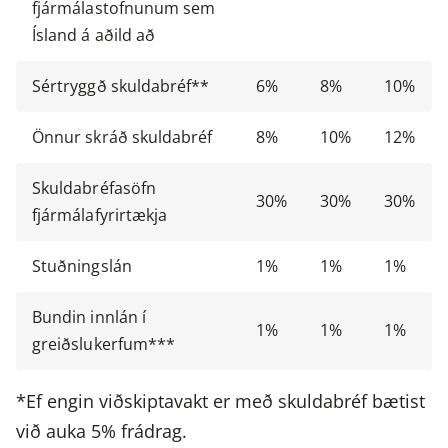
fjármálastofnunum sem
Ísland á aðild að
Sértryggð skuldabréf**
6%
8%
10%
Önnur skráð skuldabréf
8%
10%
12%
Skuldabréfasöfn
30%
30%
30%
fjármálafyrirtækja
Stuðningslán
1%
1%
1%
Bundin innlán í
1%
1%
1%
greiðslukerfum***
*Ef engin viðskiptavakt er með skuldabréf bætist
við auka 5% frádrag.