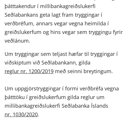
þátttakendur í millibankagreiðslukerfi
Seðlabankans geta lagt fram tryggingar í
verðbréfum, annars vegar vegna heimilda í
greiðslukerfum og hins vegar sem tryggingu fyrir
veðlánum.
Um tryggingar sem teljast hæfar til tryggingar í
viðskiptum við Seðlabankann, gilda
reglur nr. 1200/2019
með seinni breytingum.
Um uppgjörstryggingar í formi verðbréfa vegna
þátttöku í greiðslukerfum gilda reglur um
millibankagreiðslukerfi Seðlabanka Íslands
nr. 1030/2020
.