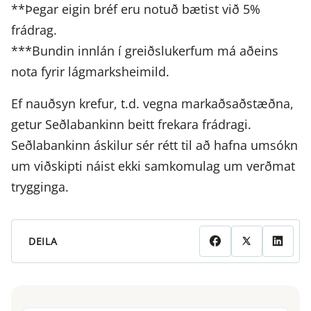
**Þegar eigin bréf eru notuð bætist við 5%
frádrag.
***Bundin innlán í greiðslukerfum má aðeins
nota fyrir lágmarksheimild.
Ef nauðsyn krefur, t.d. vegna markaðsaðstæðna,
getur Seðlabankinn beitt frekara frádragi.
Seðlabankinn áskilur sér rétt til að hafna umsókn
um viðskipti náist ekki samkomulag um verðmat
trygginga.
DEILA