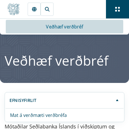
Fara beint í Meginmál
Veðhæf verðbréf
Veðhæf verðbréf
EFNISYFIRLIT
Mat á verðmæti verðbréfa
Mótaðilar Seðlabanka Íslands í viðskiptum og