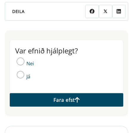
DEILA
Var efnið hjálplegt?
Var efnið hjálplegt?
Nei
Já
Fara efst