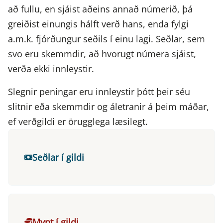
að fullu, en sjáist aðeins annað númerið, þá
greiðist einungis hálft verð hans, enda fylgi
a.m.k. fjórðungur seðils í einu lagi. Seðlar, sem
svo eru skemmdir, að hvorugt númera sjáist,
verða ekki innleystir.
Slegnir peningar eru innleystir þótt þeir séu
slitnir eða skemmdir og áletranir á þeim máðar,
ef verðgildi er örugglega læsilegt.
Seðlar í gildi
Mynt í gildi