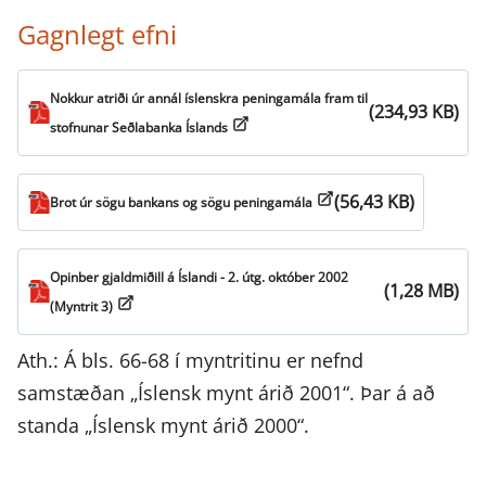
Gagnlegt efni
Nokkur atriði úr annál íslenskra peningamála fram til
(234,93 KB)
stofnunar Seðlabanka Íslands
(56,43 KB)
Brot úr sögu bankans og sögu peningamála
Opinber gjaldmiðill á Íslandi - 2. útg. október 2002
(1,28 MB)
(Myntrit 3)
Ath.: Á bls. 66-68 í myntritinu er nefnd
samstæðan „Íslensk mynt árið 2001“. Þar á að
standa „Íslensk mynt árið 2000“.