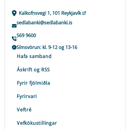
Kalkofnsvegi 1, 101 Reykjavík
sedlabanki@sedlabanki.is
569 9600
Símsvörun: kl. 9-12 og 13-16
Hafa samband
Áskrift og RSS
Fyrir fjölmiðla
Fyrirvari
Veftré
Vefkökustillingar