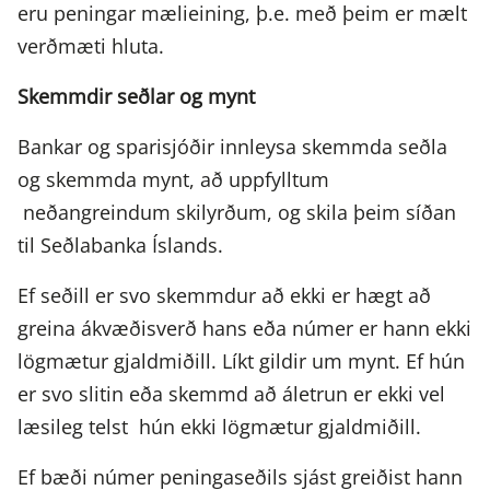
eru peningar mæliein­ing, þ.e. með þeim er mælt
verð­mæti hluta.
Skemmdir seðlar og mynt
Bankar og sparisjóðir innleysa skemmda seðla
og skemmda mynt, að uppfylltum
neðangreindum skilyrðum, og skila þeim síðan
til Seðlabanka Íslands.
Ef seðill er svo skemmdur að ekki er hægt að
greina ákvæðisverð hans eða númer er hann ekki
lögmætur gjaldmiðill. Líkt gildir um mynt. Ef hún
er svo slitin eða skemmd að áletrun er ekki vel
læsileg telst hún ekki lögmætur gjaldmiðill.
Ef bæði númer peningaseðils sjást greiðist hann