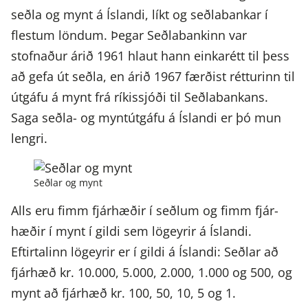
seðla og mynt á Íslandi, líkt og seðlabankar í
flestum löndum. Þegar Seðlabankinn var
stofnaður árið 1961 hlaut hann einkarétt til þess
að gefa út seðla, en árið 1967 færðist rétturinn til
útgáfu á mynt frá ríkissjóði til Seðlabankans.
Saga seðla- og myntútgáfu á Íslandi er þó mun
lengri.
Seðlar og mynt
Alls eru fimm fjár­hæðir í seðlum og fimm fjár­
hæðir í mynt í gildi sem lögeyrir á Íslandi.
Eftir­talinn lögeyrir er í gildi á Íslandi: Seðlar að
fjárhæð kr. 10.000, 5.000, 2.000, 1.000 og 500, og
mynt að fjárhæð kr. 100, 50, 10, 5 og 1.