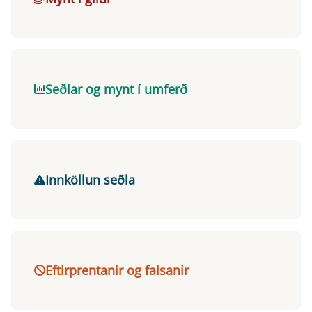
Seðlar og mynt í umferð
Innköllun seðla
Eftirprentanir og falsanir