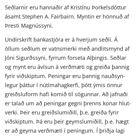
Seðl­arnir eru hann­aðir af Kristínu Þorkels­dóttur
ásamt Stephen A. Fair­bairn. Myntin er hönnuð af
Þresti Magnús­syni.
Undir­skrift banka­stjóra er á hverjum seðli. Á
öllum seðlum er vatns­merki með andlits­mynd af
Jóni Sigurðs­syni, fyrrum forseta Alþingis. Seðlar
og mynt eru ávísun á verð­mæti og greiða þannig
fyrir viðskiptum. Peningar eru þannig nauð­syn­
legur þáttur í nútíma­hag­kerfi, þótt ýmis önnur
greiðslu­form hafi komið til sögunnar. Að jafnaði
er talað um að peningar gegni þrenns konar hlut­
verki. Þeir eru greiðslumið­ill, þ.e. greiða fyrir
viðskiptum. Þá eru þeir geymslumið­ill, þ.e. hægt
er að geyma verð­mæti í peningum. Í þriðja lagi