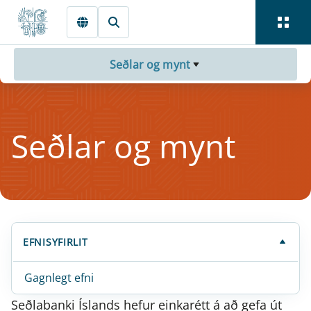
Fara beint í Meginmál
Seðlar og mynt
Seðlar og mynt
EFNISYFIRLIT
Gagnlegt efni
Seðlabanki Íslands hefur einkarétt á að gefa út