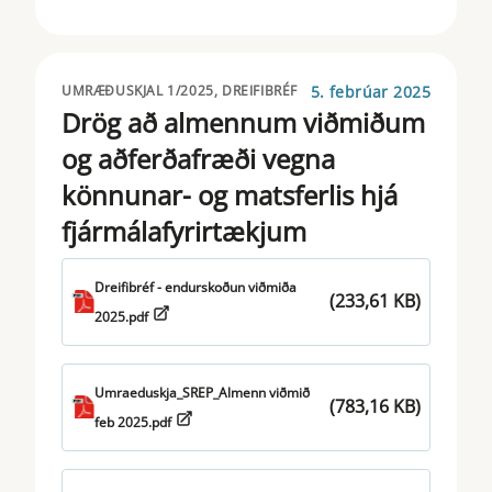
PROSPECTUS
PSD
5. febrúar 2025
UMRÆÐUSKJAL 1/2025, DREIFIBRÉF
Drög að almennum viðmiðum
SFDR
og aðferðafræði vegna
SFTR
könnunar- og matsferlis hjá
fjármálafyrirtækjum
SHORTSELLING
SOLVENCY
Dreifibréf - endurskoðun viðmiða
(233,61 KB)
2025.pdf
STS
TAKEOVER BIDS
Umraeduskja_SREP_Almenn viðmið
(783,16 KB)
TAXONOMY
feb 2025.pdf
TRANSPARENCY