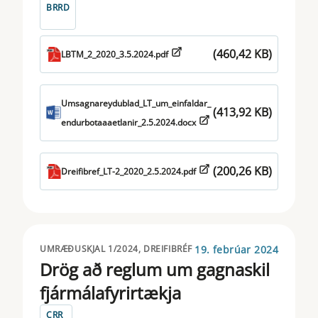
BRRD
(460,42 KB)
LBTM_2_2020_3.5.2024.pdf
Umsagnareydublad_LT_um_einfaldar_
(413,92 KB)
endurbotaaaetlanir_2.5.2024.docx
(200,26 KB)
Dreifibref_LT-2_2020_2.5.2024.pdf
19. febrúar 2024
UMRÆÐUSKJAL 1/2024, DREIFIBRÉF
Drög að reglum um gagnaskil
fjármálafyrirtækja
CRR