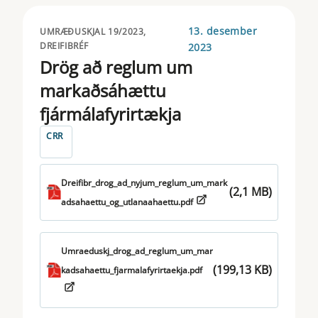
13. desember
UMRÆÐUSKJAL 19/2023,
DREIFIBRÉF
2023
Drög að reglum um
markaðsáhættu
fjármálafyrirtækja
CRR
Dreifibr_drog_ad_nyjum_reglum_um_mark
(2,1 MB)
adsahaettu_og_utlanaahaettu.pdf
Umraeduskj_drog_ad_reglum_um_mar
(199,13 KB)
kadsahaettu_fjarmalafyrirtaekja.pdf