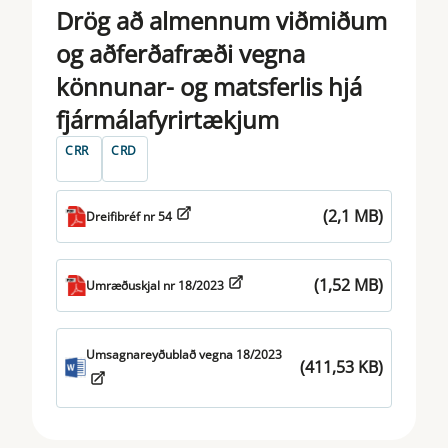
Drög að almennum viðmiðum
og aðferðafræði vegna
könnunar- og matsferlis hjá
fjármálafyrirtækjum
CRR
CRD
(2,1 MB)
Dreifibréf nr 54
(1,52 MB)
Umræðuskjal nr 18/2023
Umsagnareyðublað vegna 18/2023
(411,53 KB)