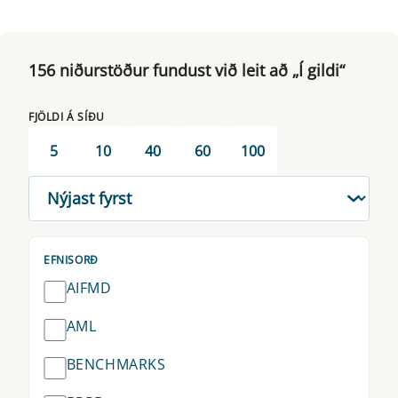
156 niðurstöður fundust við leit að „Í gildi“
FJÖLDI Á SÍÐU
5
10
40
60
100
RÖÐUN
EFNISORÐ
AIFMD
AML
BENCHMARKS