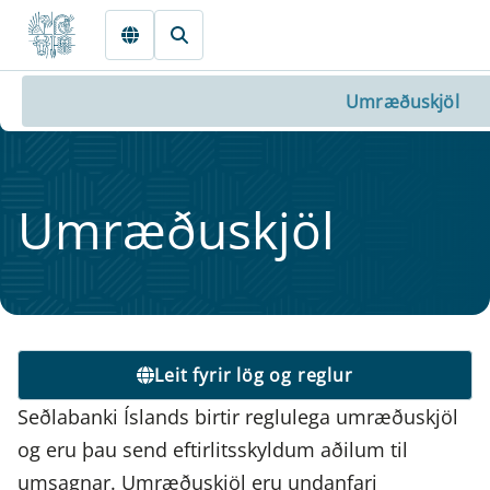
Fara beint í Meginmál
Umræðuskjöl
Um­ræðuskjöl
Leit fyrir lög og reglur
Seðlabanki Íslands birtir reglulega umræðuskjöl
og eru þau send eftirlitsskyldum aðilum til
umsagnar. Umræðuskjöl eru undanfari