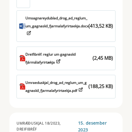
Umsagnareydublad_drog_ad_reglum_
(413,52 KB)
um_gagnaskil_fjarmalafyrirtaekja.docx
Dreifibréf: reglur um gagnaskil
(2,45 MB)
fjármálafyrirtækja
Umraeduskjal_drog_ad_reglum_um_g
(188,25 KB)
agnaskil_fjarmalafyrirtaekja.pdf
15. desember
UMRÆÐUSKJAL 18/2023,
DREIFIBRÉF
2023