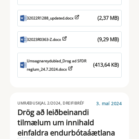
(2,37 MB)
32022R1288_updated.docx
(9,29 MB)
32023R0363-Z.docx
Umsagnareydublad_Drog ad SFDR
(413,64 KB)
reglum_24.7.2024.docx
3. maí 2024
UMRÆÐUSKJAL 2/2024, DREIFIBRÉF
Drög að leiðbeinandi
tilmælum um innihald
einfaldra endurbótaáætlana