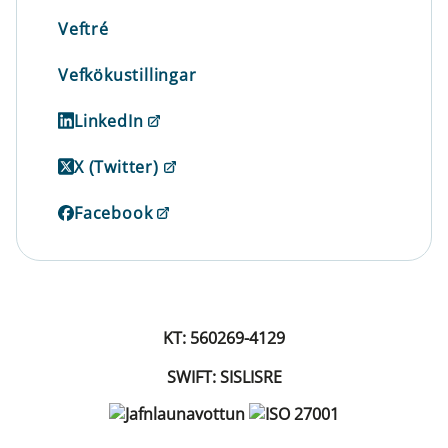
Veftré
Vefkökustillingar
LinkedIn
X (Twitter)
Facebook
KT: 560269-4129
SWIFT: SISLISRE