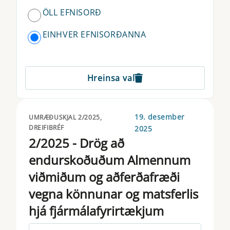
ÖLL EFNISORÐ
EBA
EINHVER EFNISORÐANNA
EIOPA
ELTIF
Hreinsa val
EMIR
ESAP
19. desember
UMRÆÐUSKJAL 2/2025,
ESMA
DREIFIBRÉF
2025
2/2025 - Drög að
ESRB
endurskoðuðum Almennum
EUSEF
viðmiðum og aðferðafræði
vegna könnunar og matsferlis
EUVECA
hjá fjármálafyrirtækjum
FICOD