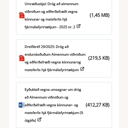
IDD
Umræðuskjal: Drög að almennum
viðmiðum og aðferðafræði vegna
(1,45 MB)
IFD
könnunar og matsferlis hjá
fjármálafyrirtækjum - 2025 nr. 2
IORP
MAR
Dreifibréf 29/2025: Drög að
MICA
endurskoðuðum Almennum viðmiðum
(219,5 KB)
og aðferðafræði vegna könnunarog
MIFID
matsferlis hjá fjármálafyrirtækjum
MIFIR
MMF
Eyðublað vegna umsagnar um drög
að Almennum viðmiðum og
MOTOR VEHICLES
(412,27 KB)
aðferðafræði vegna könnunar- og
matsferlis hjá fjármálafyrirtækjum (9.
PAD
útgáfa)
PRIIPS