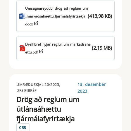
Umsagnareydubl_drog_ad_reglum_um
(413,98 KB)
_markadsahaettu_fjarmalafyrirtaekja.
docx
Dreifibref_nyjar_reglur_um_markadsaha
(2,19 MB)
ettu.pdf
13. desember
UMRÆÐUSKJAL 20/2023,
DREIFIBRÉF
2023
Drög að reglum um
útlánaáhættu
fjármálafyrirtækja
CRR