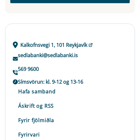
Kalkofnsvegi 1, 101 Reykjavík
sedlabanki@sedlabanki.is
569 9600
Símsvörun: kl. 9-12 og 13-16
Hafa samband
Áskrift og RSS
Fyrir fjölmiðla
Fyrirvari