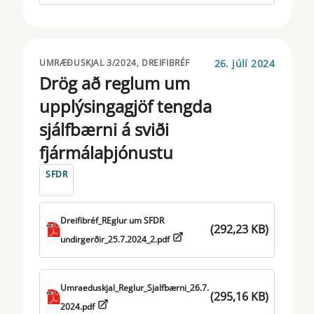
26. júlí 2024
UMRÆÐUSKJAL 3/2024, DREIFIBRÉF
Drög að reglum um
upplýsingagjöf tengda
sjálfbærni á sviði
fjármálaþjónustu
SFDR
Dreifibréf_REglur um SFDR
(292,23 KB)
undirgerðir_25.7.2024_2.pdf
Umraeduskjal_Reglur_Sjalfbærni_26.7.
(295,16 KB)
2024.pdf