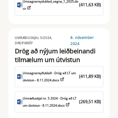
Umsagnareydublad_vegna_1_2025.do
(411,63 KB)
UCITS
cx
8. nóvember
UMRÆÐUSKJAL 5/2024,
DREIFIBRÉF
2024
Drög að nýjum leiðbeinandi
tilmælum um útvistun
Umsagnareyðublað - Drög að LT um
(411,89 KB)
útvistun - 8.11.2024.docx
Umræðuskjal nr. 5 2024 - Drög að LT
(269,51 KB)
um útvistun - 8.11.2024.docx