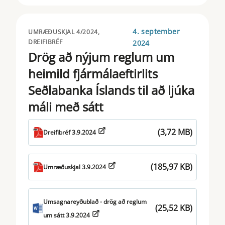
4. september
UMRÆÐUSKJAL 4/2024,
DREIFIBRÉF
2024
Drög að nýjum reglum um
heimild fjármálaeftirlits
Seðlabanka Íslands til að ljúka
máli með sátt
(3,72 MB)
Dreifibréf 3.9.2024
(185,97 KB)
Umræðuskjal 3.9.2024
Umsagnareyðublað - drög að reglum
(25,52 KB)
um sátt 3.9.2024