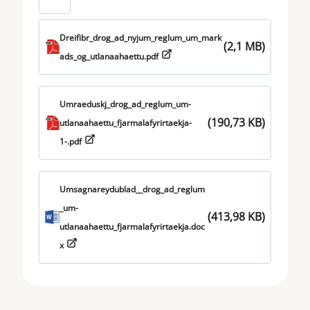
Dreifibr_drog_ad_nyjum_reglum_um_mark
(2,1 MB)
ads_og_utlanaahaettu.pdf
Umraeduskj_drog_ad_reglum_um-
(190,73 KB)
utlanaahaettu_fjarmalafyrirtaekja-
1-.pdf
Umsagnareydublad__drog_ad_reglum
_um-
(413,98 KB)
utlanaahaettu_fjarmalafyrirtaekja.doc
x