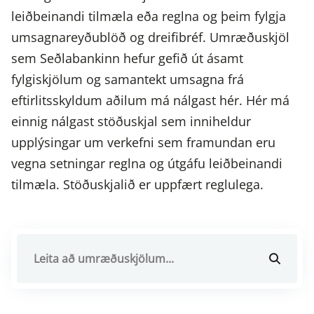
leiðbeinandi tilmæla eða reglna og þeim fylgja
umsagnareyðublöð og dreifibréf. Umræðuskjöl
sem Seðlabankinn hefur gefið út ásamt
fylgiskjölum og samantekt umsagna frá
eftirlitsskyldum aðilum má nálgast hér. Hér má
einnig nálgast stöðuskjal sem inniheldur
upplýsingar um verkefni sem framundan eru
vegna setningar reglna og útgáfu leiðbeinandi
tilmæla. Stöðuskjalið er uppfært reglulega.