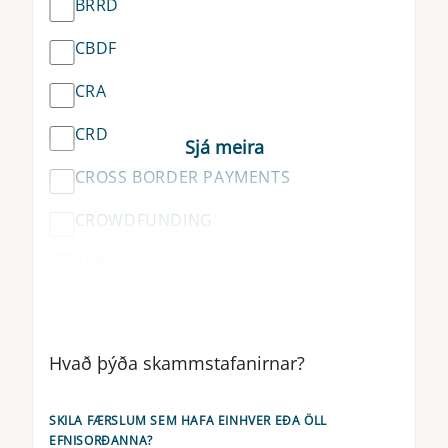
BRRD
CBDF
CRA
CRD
CROSS BORDER PAYMENTS
CROWDFUNDING
CRR
CSDR
CTF
Hvað þýða skammstafanirnar?
DLT
SKILA FÆRSLUM SEM HAFA EINHVER EÐA ÖLL
DORA
EFNISORÐANNA?