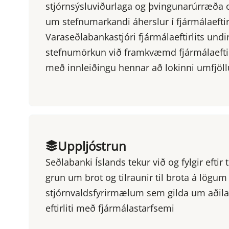
stjórnsýsluviðurlaga og þvingunarúrræða 
um stefnumarkandi áherslur í fjármálaeftirl
Varaseðlabankastjóri fjármálaeftirlits undir
stefnumörkun við framkvæmd fjármálaeftir
með innleiðingu hennar að lokinni umfjöll
Uppljóstrun
Seðlabanki Íslands tekur við og fylgir efti
grun um brot og tilraunir til brota á lögum
stjórnvaldsfyrirmælum sem gilda um aðila
eftirliti með fjármálastarfsemi