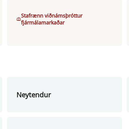
Stafrænn viðnámsþróttur
fjármálamarkaðar
Neytendur