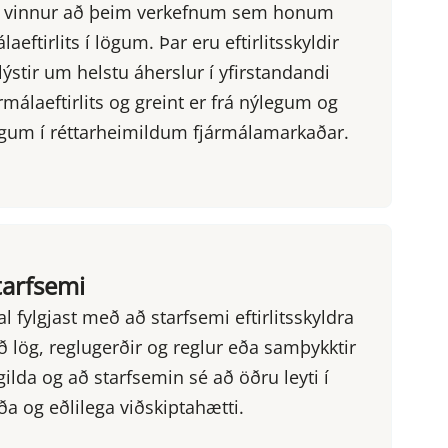
n vinnur að þeim verkefnum sem honum
laeftirlits í lögum. Þar eru eftirlitsskyldir
ýstir um helstu áherslur í yfirstandandi
rmálaeftirlits og greint er frá nýlegum og
gum í réttarheimildum fjármálamarkaðar.
starfsemi
l fylgjast með að starfsemi eftirlitsskyldra
ð lög, reglugerðir og reglur eða samþykktir
lda og að starfsemin sé að öðru leyti í
a og eðlilega viðskiptahætti.