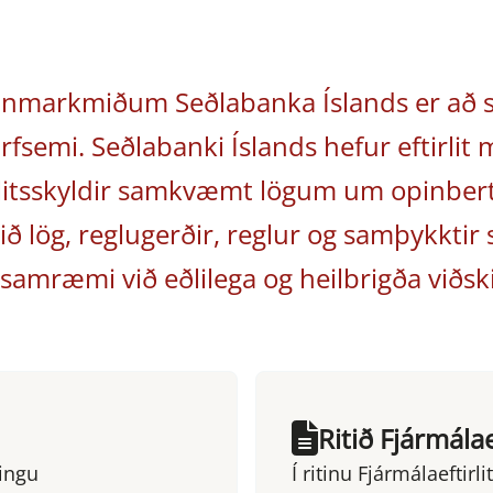
ginmarkmiðum Seðlabanka Íslands er að st
rfsemi. Seðlabanki Íslands hefur eftirlit 
irlitsskyldir samkvæmt lögum um opinbert 
ð lög, reglugerðir, reglur og samþykktir
í samræmi við eðlilega og heilbrigða viðsk
Ritið Fjármálaef
tingu
Í ritinu Fjármálaeftirli