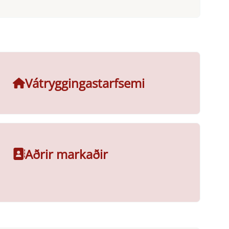
Vátryggingastarfsemi
Aðrir markaðir