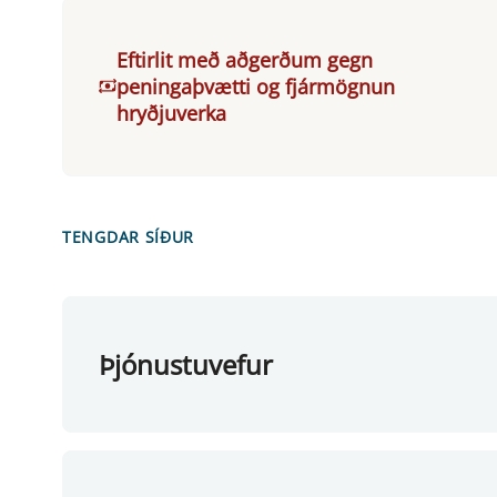
Eftirlit með aðgerðum gegn
peningaþvætti og fjármögnun
hryðjuverka
TENGDAR SÍÐUR
Þjónustuvefur