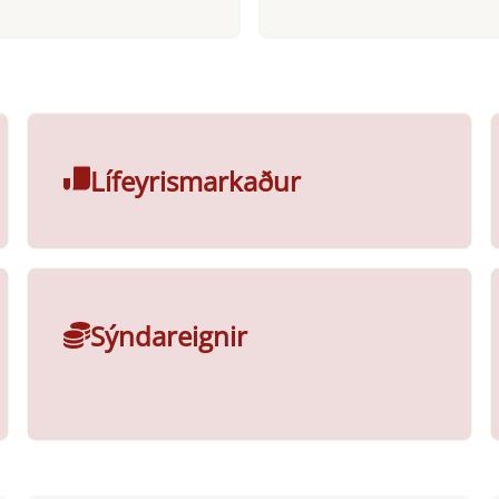
Lífeyrismarkaður
Sýndareignir