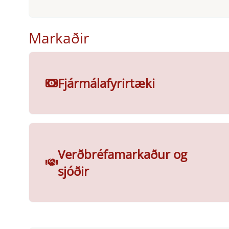
Markaðir
Fjármálafyrirtæki
Verðbréfamarkaður og
sjóðir