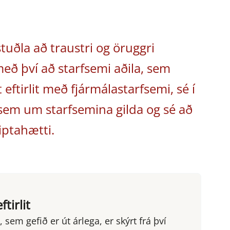
uðla að traustri og öruggri
með því að starfsemi aðila, sem
eftirlit með fjármálastarfsemi, sé í
 sem um starfsemina gilda og sé að
iptahætti.
tirlit
t, sem gefið er út árlega, er skýrt frá því