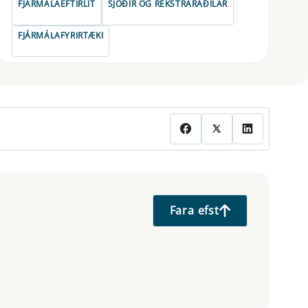
FJÁRMÁLAEFTIRLIT
SJÓÐIR OG REKSTRARAÐILAR
FJÁRMÁLAFYRIRTÆKI
Fara efst