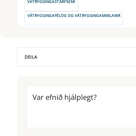
VÁTRYGGINGASTARFSEMI
VÁTRYGGINGAFÉLÖG OG VÁTRYGGINGAMIÐLANIR
DEILA
Var efnið hjálplegt?
Var efnið hjálplegt?