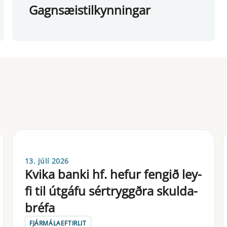
Gagnsæistilkynningar
13. júlí 2026
Kvika banki hf. hefur fengið ley­
fi til út­gáfu sé­r­tryggðra skulda­
bréfa
FJÁRMÁLAEFTIRLIT