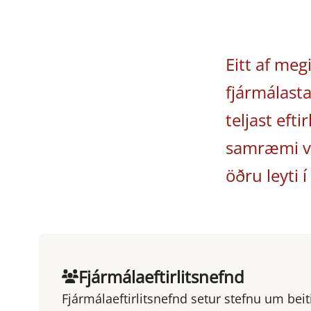
Eitt af me
fjármálasta
teljast eft
samræmi vi
öðru leyti 
Fjármálaeftirlitsnefnd
Fjármálaeftirlitsnefnd setur stefnu um bei