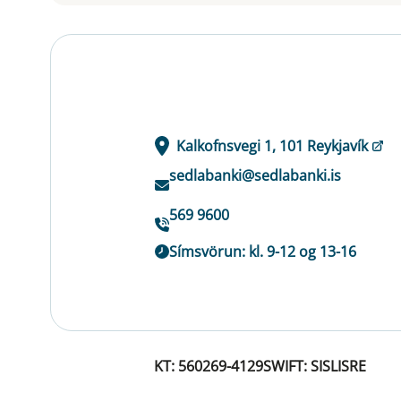
Kalkofnsvegi 1, 101 Reykjavík
sedlabanki@sedlabanki.is
569 9600
Símsvörun: kl. 9-12 og 13-16
KT: 560269-4129
SWIFT: SISLISRE