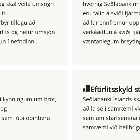
og skal veita umsögn
hvernig Seðlabankin
iti.
eru falin á sviði fjármá
býr tillögu að
aðilar ennfremur uppl
lits og hefur umsjón
verkáætlun á sviði fjá
un í nefndinni.
væntanlegum breytin
Eftirlitsskyld 
r tilkynningum um brot,
Seðlabanki Íslands ska
 og
aðila sé í samræmi vi
 sem lúta opinberu
sem um starfsemina gi
samræmi við heilbrigð