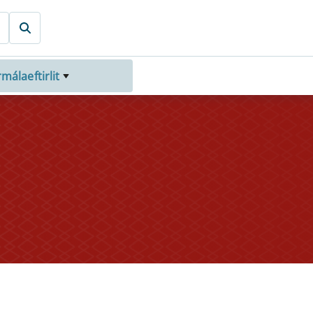
rmálaeftirlit