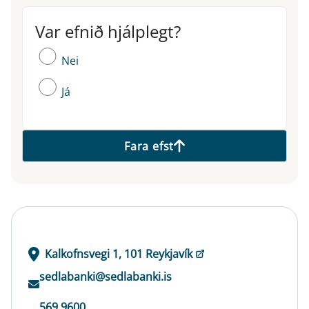
Var efnið hjálplegt?
Var efnið hjálplegt?
Nei
Já
Fara efst
Kalkofnsvegi 1, 101 Reykjavík
sedlabanki@sedlabanki.is
569 9600