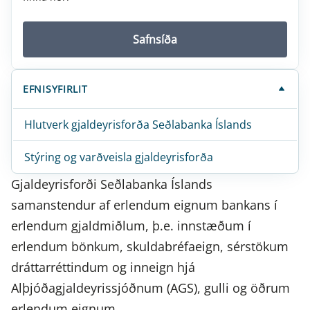
Safnsíða
EFNISYFIRLIT
Hlutverk gjaldeyrisforða Seðlabanka Íslands
Stýring og varðveisla gjaldeyrisforða
Gjaldeyrisforði Seðlabanka Íslands
samanstendur af erlendum eignum bankans í
erlendum gjaldmiðlum, þ.e. innstæðum í
erlendum bönkum, skuldabréfaeign, sérstökum
dráttarréttindum og inneign hjá
Alþjóðagjaldeyrissjóðnum (AGS), gulli og öðrum
erlendum eignum.