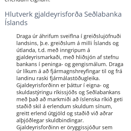
Hlutverk gjaldeyrisforða Seðlabanka
Íslands
Draga úr áhrifum sveiflna í greiðslujöfnuði
landsins, þ.e. greiðslum á milli Íslands og
útlanda, t.d. með inngripum á
gjaldeyrismarkaði, með hliðsjón af stefnu
bankans í peninga- og gengismálum.
Draga
úr líkum á að fjármagnshreyfingar til og frá
landinu raski fjármálastöðugleika.
Gjaldeyrisforðinn er þáttur í eigna- og
skuldastýringu ríkissjóðs og Seðlabankans
með það að markmiði að íslenska ríkið geti
staðið skil á erlendum skuldum sínum,
greitt erlend útgjöld og staðið við aðrar
alþjóðlegar skuldbindingar.
Gjaldeyrisforðinn er öryggissjóður sem