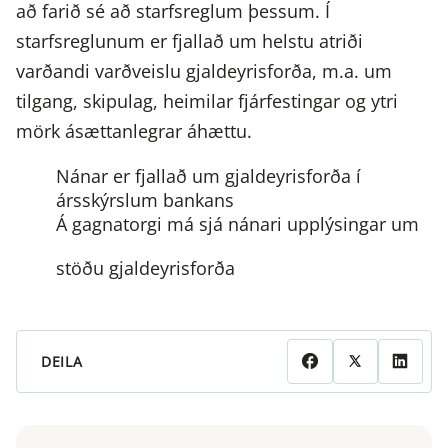
að farið sé að starfsreglum þessum. Í
starfsreglunum er fjallað um helstu atriði
varðandi varðveislu gjaldeyrisforða, m.a. um
tilgang, skipulag, heimilar fjárfestingar og ytri
mörk ásættanlegrar áhættu.
Nánar er fjallað um gjaldeyrisforða í
ársskýrslum bankans
Á
gagnatorgi
má sjá nánari upplýsingar um
stöðu gjaldeyrisforða
DEILA