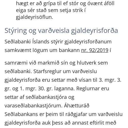
hægt er að grípa til ef stór og óvænt áföll
eiga sér stað sem setja strik í
gjaldeyrisöflun.
Stýring og varðveisla gjaldeyrisforða
Seðlabanki Íslands stýrir gjaldeyrisforðanum
samkvæmt lögum um bankann
nr. 92/2019
í
samræmi við markmið sín og hlutverk sem
seðlabanki. Starfsreglur um varðveislu
gjaldeyrisforða eru settar með vísan til 3. mgr. 3.
gr. og 1. mgr. 30. gr. laganna. Reglurnar eru
settar af seðlabankastjóra og
varaseðlabankastjórum. Áhætturáð
Seðlabankans er þeim til ráðgjafar um varðveislu
gjaldeyrisforða auk þess að annast eftirlit með