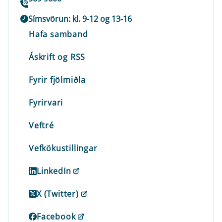
Símsvörun: kl. 9-12 og 13-16
Hafa samband
Áskrift og RSS
Fyrir fjölmiðla
Fyrirvari
Veftré
Vefkökustillingar
LinkedIn
X (Twitter)
Facebook