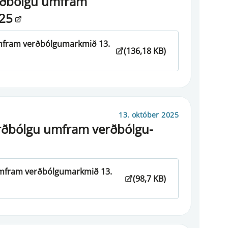
erðbólgu umfram
025
umfram verðbólgumarkmið 13.
(136,18 KB)
13. október 2025
m verðbólgu um­fram verðbólgu­
 umfram verðbólgumarkmið 13.
(98,7 KB)