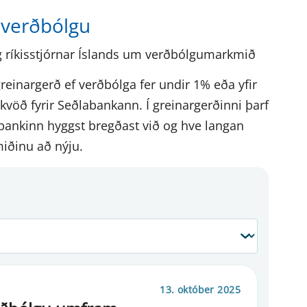
m verðbólgu
 ríkisstjórnar Íslands um verðbólgumarkmið
reinargerð ef verðbólga fer undir 1% eða yfir
 kvöð fyrir Seðlabankann. Í greinargerðinni þarf
bankinn hyggst bregðast við og hve langan
iðinu að nýju.
13. október 2025