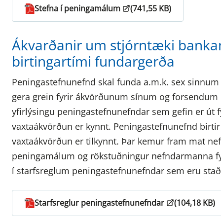
Stefna í peningamálum
(741,55 KB)
Ákvarðanir um stjórntæki banka
birtingartími fundargerða
Peningastefnunefnd skal funda a.m.k. sex sinnum á
gera grein fyrir ákvörðunum sínum og forsendum þ
yfirlýsingu peningastefnunefndar sem gefin er út
vaxtaákvörðun er kynnt. Peningastefnunefnd birtir 
vaxtaákvörðun er tilkynnt. Þar kemur fram mat ne
peningamálum og rökstuðningur nefndarmanna fy
í starfsreglum peningastefnunefndar sem eru stað
Starfsreglur peningastefnunefndar
(104,18 KB)