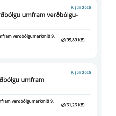
9. júlí 2025
m verðbólgu um­fram verðbólgu­
u um­fram verðbólgu­mark­mið 9.
(99,89 KB)
9. júlí 2025
erðbólgu umfram
umfram verðbólgumarkmið 9.
(61,26 KB)