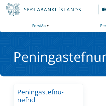
Fara beint í Meginmál
Forsíða
Pen
Pen­inga­stefnu
Pen­inga­stefnu­
nefnd