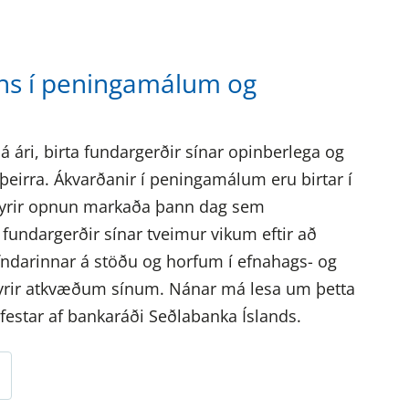
ns í peningamálum og
 ári, birta fundargerðir sínar opinberlega og
eirra. Ákvarðanir í peningamálum eru birtar í
 fyrir opnun markaða þann dag sem
fundargerðir sínar tveimur vikum eftir að
fndarinnar á stöðu og horfum í efnahags- og
rir atkvæðum sínum. Nánar má lesa um þetta
festar af bankaráði Seðlabanka Íslands.