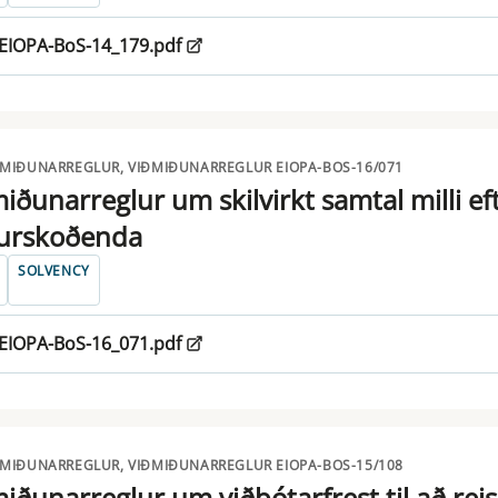
EIOPA-BoS-14_179.pdf
ÐMIÐUNARREGLUR, VIÐMIÐUNARREGLUR EIOPA-BOS-16/071
iðunarreglur um skilvirkt samtal milli eft
urskoðenda
SOLVENCY
EIOPA-BoS-16_071.pdf
ÐMIÐUNARREGLUR, VIÐMIÐUNARREGLUR EIOPA-BOS-15/108
iðunarreglur um viðbótarfrest til að reis