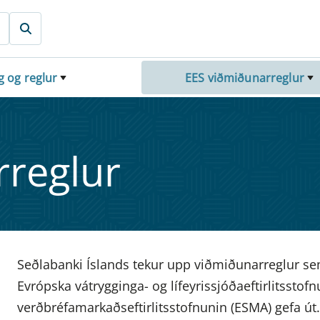
g og reglur
EES viðmiðunarreglur
regl­ur
Seðlabanki Íslands tekur upp viðmiðunarreglur sem
Evrópska vátrygginga- og lífeyrissjóðaeftirlitssto
verðbréfamarkaðseftirlitsstofnunin (ESMA) gefa út