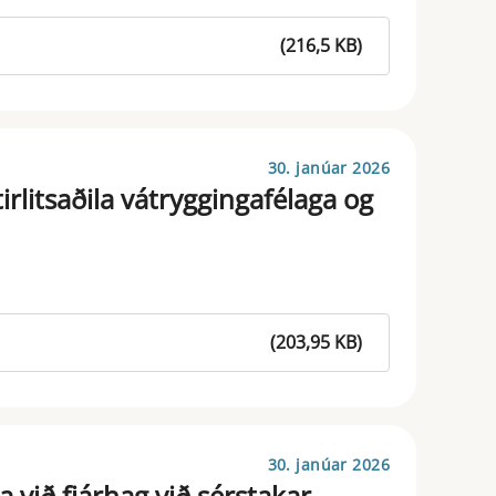
(216,5 KB)
30. janúar 2026
irlitsaðila vátryggingafélaga og
(203,95 KB)
30. janúar 2026
a við fjárhag við sérstakar