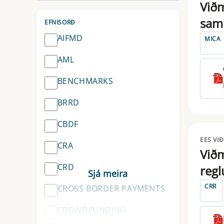
Viðm
samk
EFNISORÐ
AIFMD
MICA
AML
BENCHMARKS
BRRD
CBDF
EES VI
CRA
Viðm
CRD
regl
CRR
CROSS BORDER PAYMENTS
CROWDFUNDING