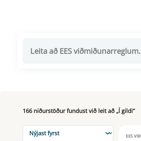
166 niðurstöður fundust við leit að „Í gildi“
RÖÐUN
EES VI