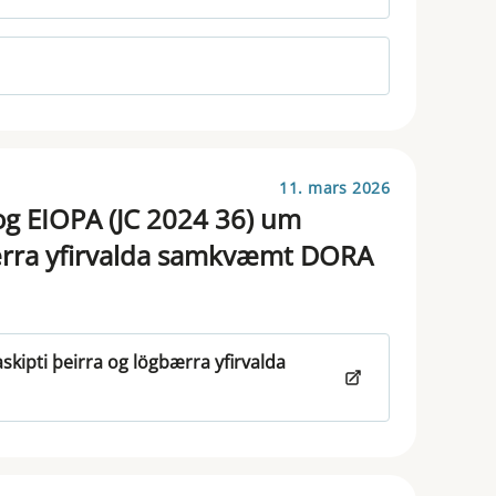
11. mars 2026
og EIOPA (JC 2024 36) um
bærra yfirvalda samkvæmt DORA
kipti þeirra og lögbærra yfirvalda