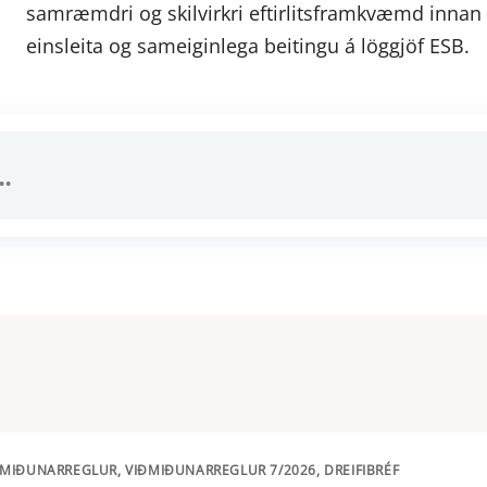
samræmdri og skilvirkri eftirlitsframkvæmd innan e
einsleita og sameiginlega beitingu á löggjöf ESB.
ÐMIÐUNARREGLUR, VIÐMIÐUNARREGLUR 7/2026, DREIFIBRÉF