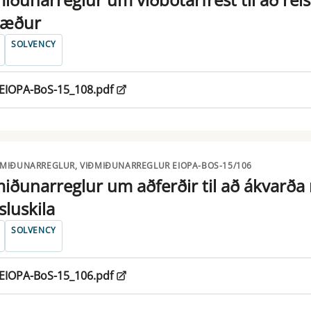
tæður
SOLVENCY
EIOPA-BoS-15_108.pdf
ÐMIÐUNARREGLUR, VIÐMIÐUNARREGLUR EIOPA-BOS-15/106
iðunarreglur um aðferðir til að ákvarða
sluskila
SOLVENCY
EIOPA-BoS-15_106.pdf