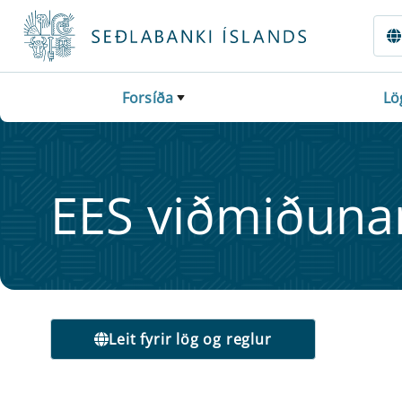
Fara beint í Meginmál
Forsíða
Lö
EES viðmiðun­ar­
Leit fyrir lög og reglur