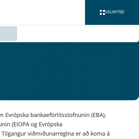
VALMYND
LOKA
 Evrópska bankaeftirlitsstofnunin (EBA),
fnunin (EIOPA og Evrópska
. Tilgangur viðmiðunarreglna er að koma á