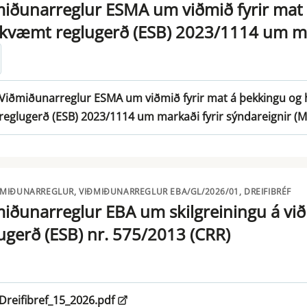
iðunarreglur ESMA um viðmið fyrir mat á
væmt reglugerð (ESB) 2023/1114 um mar
Viðmiðunarreglur ESMA um viðmið fyrir mat á þekkingu og 
reglugerð (ESB) 2023/1114 um markaði fyrir sýndareignir (M
ÐMIÐUNARREGLUR, VIÐMIÐUNARREGLUR EBA/GL/2026/01, DREIFIBRÉF
iðunarreglur EBA um skilgreiningu á v
ugerð (ESB) nr. 575/2013 (CRR)
Dreifibref_15_2026.pdf