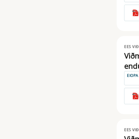
MIFIR
MMF
MOTOR VEHICLES
PAD
EES VI
Viðm
PRIIPS
end
PROSPECTUS
EIOPA
PSD
SFDR
SFTR
SHORTSELLING
EES VI
Viðm