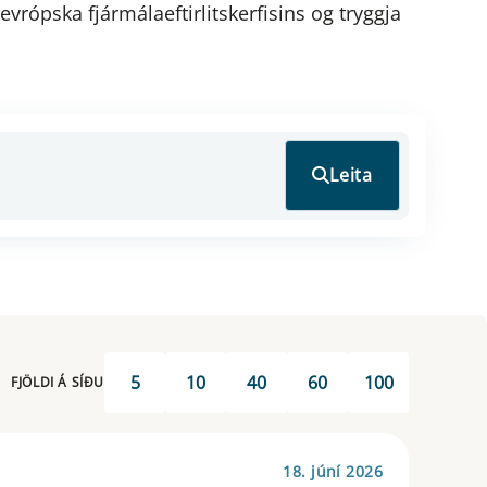
vrópska fjármálaeftirlitskerfisins og tryggja
Leita
5
10
40
60
100
FJÖLDI Á SÍÐU
18. júní 2026