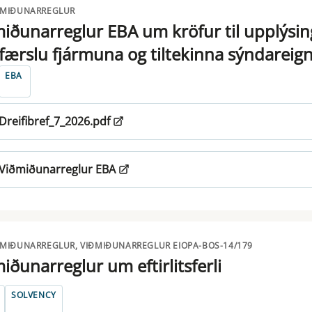
ÐMIÐUNARREGLUR
iðunarreglur EBA um kröfur til upplýsing
ifærslu fjármuna og tiltekinna sýndarei
EBA
Dreifibref_7_2026.pdf
Viðmiðunarreglur EBA
ÐMIÐUNARREGLUR, VIÐMIÐUNARREGLUR EIOPA-BOS-14/179
iðunarreglur um eftirlitsferli
SOLVENCY