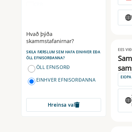
CRR
CSDR
CTF
Hvað þýða
skammstafanirnar?
DLT
EES VI
SKILA FÆRSLUM SEM HAFA EINHVER EÐA
DORA
Same
ÖLL EFNISORÐANNA?
sams
ÖLL EFNISORÐ
EBA
EIOPA
EINHVER EFNISORÐANNA
EIOPA
ELTIF
Hreinsa val
EMIR
ESAP
ESMA