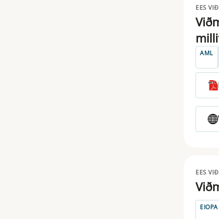
EES VI
Viðm
ESRB
mill
EUSEF
AML
EUVECA
FICOD
IDD
IFD
IORP
MAR
EES VI
Viðm
MICA
EIOPA
MIFID