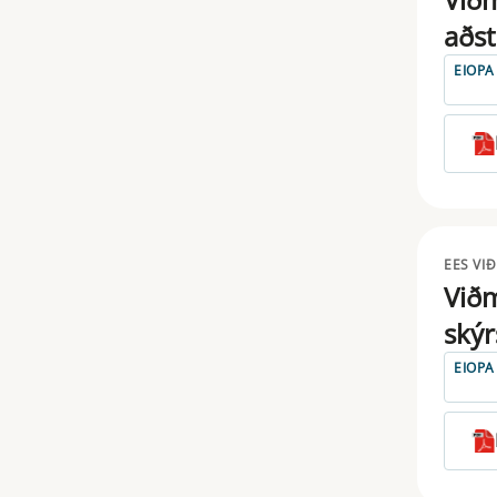
SOLVENCY
aðs
STS
EIOPA
TAKEOVER BIDS
TAXONOMY
TRANSPARENCY
UCITS
EES VI
Viðm
skýr
EIOPA