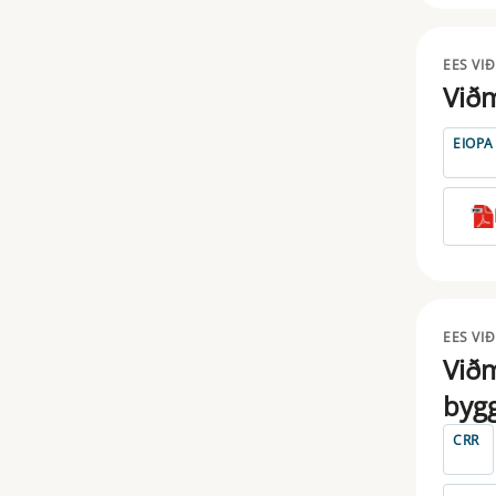
EES VI
Viðm
EIOPA
EES VI
Við
byg
CRR