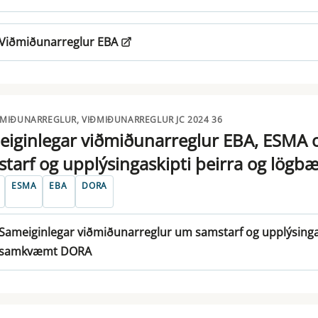
Viðmiðunarreglur EBA
ÐMIÐUNARREGLUR, VIÐMIÐUNARREGLUR JC 2024 36
iginlegar viðmiðunarreglur EBA, ESMA 
tarf og upplýsingaskipti þeirra og lög
ESMA
EBA
DORA
Sameiginlegar viðmiðunarreglur um samstarf og upplýsingas
samkvæmt DORA