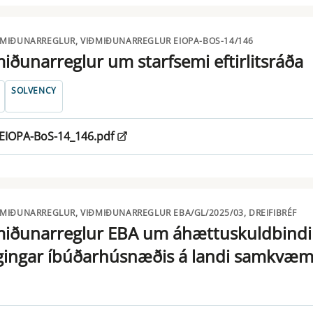
ÐMIÐUNARREGLUR, VIÐMIÐUNARREGLUR EIOPA-BOS-14/146
iðunarreglur um starfsemi eftirlitsráða
SOLVENCY
EIOPA-BoS-14_146.pdf
ÐMIÐUNARREGLUR, VIÐMIÐUNARREGLUR EBA/GL/2025/03, DREIFIBRÉF
miðunarreglur EBA um áhættuskuldbindi
gingar íbúðarhúsnæðis á landi samkvæm