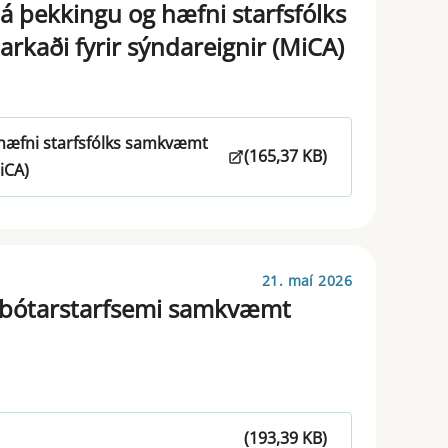
 þekkingu og hæfni starfsfólks
kaði fyrir sýndareignir (MiCA)
hæfni starfsfólks samkvæmt
(165,37 KB)
iCA)
21. maí 2026
iðbótarstarfsemi samkvæmt
(193,39 KB)