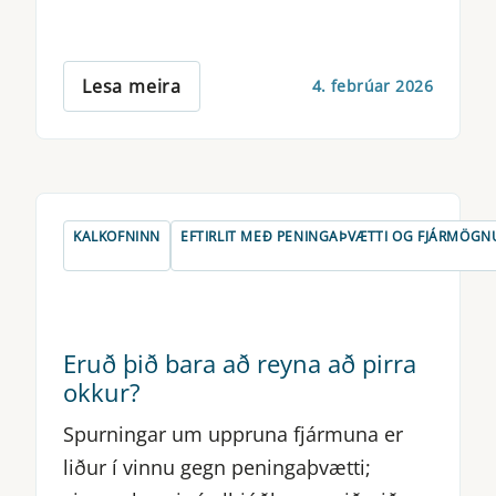
Lesa meira
4. febrúar 2026
KALKOFNINN
EFTIRLIT MEÐ PENINGAÞVÆTTI OG FJÁRMÖG
Eruð þið bara að reyna að pirra
okkur?
Spurningar um uppruna fjármuna er
liður í vinnu gegn peningaþvætti;