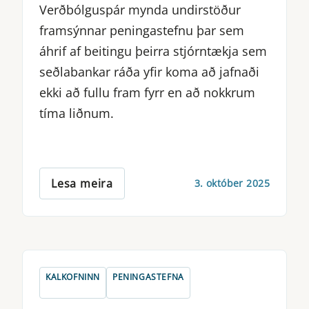
Verðbólguspár mynda undirstöður
framsýnnar peningastefnu þar sem
áhrif af beitingu þeirra stjórntækja sem
seðlabankar ráða yfir koma að jafnaði
ekki að fullu fram fyrr en að nokkrum
tíma liðnum.
Lesa meira
3. október 2025
KALKOFNINN
PENINGASTEFNA