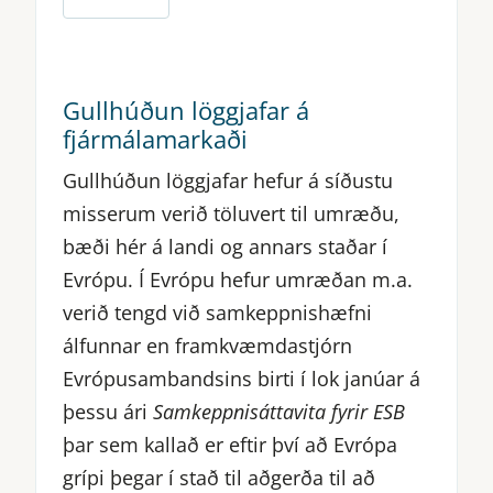
Gullhúðun löggjafar á
fjármálamarkaði
Gullhúðun löggjafar hefur á síðustu
misserum verið töluvert til umræðu,
bæði hér á landi og annars staðar í
Evrópu. Í Evrópu hefur umræðan m.a.
verið tengd við samkeppnishæfni
álfunnar en framkvæmdastjórn
Evrópusambandsins birti í lok janúar á
þessu ári
Samkeppnisáttavita fyrir ESB
þar sem kallað er eftir því að Evrópa
grípi þegar í stað til aðgerða til að