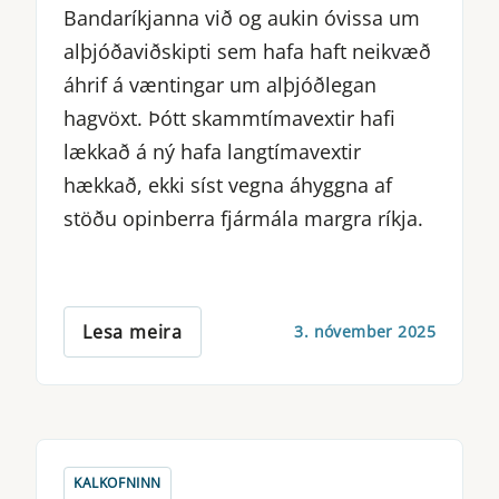
Bandaríkjanna við og aukin óvissa um
alþjóðaviðskipti sem hafa haft neikvæð
áhrif á væntingar um alþjóðlegan
hagvöxt. Þótt skammtímavextir hafi
lækkað á ný hafa langtímavextir
hækkað, ekki síst vegna áhyggna af
stöðu opinberra fjármála margra ríkja.
Lesa meira
3. nóvember 2025
KALKOFNINN