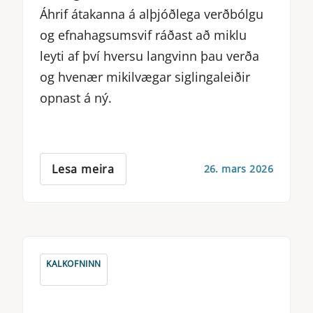
Áhrif átakanna á alþjóðlega verðbólgu
og efnahagsumsvif ráðast að miklu
leyti af því hversu langvinn þau verða
og hvenær mikilvægar siglingaleiðir
opnast á ný.
Lesa meira
26. mars 2026
KALKOFNINN