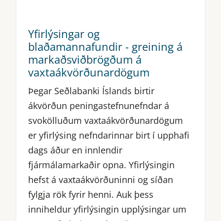
Yfirlýsingar og
blaðamannafundir - greining á
markaðsviðbrögðum á
vaxtaákvörðunardögum
Þegar Seðlabanki Íslands birtir
ákvörðun peningastefnunefndar á
svokölluðum vaxtaákvörðunardögum
er yfirlýsing nefndarinnar birt í upphafi
dags áður en innlendir
fjármálamarkaðir opna. Yfirlýsingin
hefst á vaxtaákvörðuninni og síðan
fylgja rök fyrir henni. Auk þess
inniheldur yfirlýsingin upplýsingar um