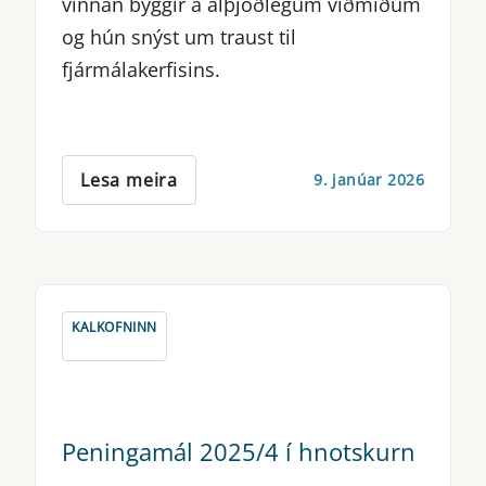
vinnan byggir á alþjóðlegum viðmiðum
og hún snýst um traust til
fjármálakerfisins.
Lesa meira
9. janúar 2026
KALKOFNINN
Peningamál 2025/4 í hnotskurn