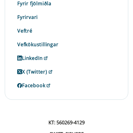
Fyrir fjölmiðla
Fyrirvari
Veftré
Vefkökustillingar
LinkedIn
X (Twitter)
Facebook
KT: 560269-4129