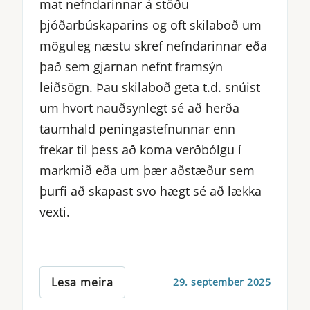
mat nefndarinnar á stöðu
þjóðarbúskaparins og oft skilaboð um
möguleg næstu skref nefndarinnar eða
það sem gjarnan nefnt framsýn
leiðsögn. Þau skilaboð geta t.d. snúist
um hvort nauðsynlegt sé að herða
taumhald peningastefnunnar enn
frekar til þess að koma verðbólgu í
markmið eða um þær aðstæður sem
þurfi að skapast svo hægt sé að lækka
vexti.
Lesa meira
29. september 2025