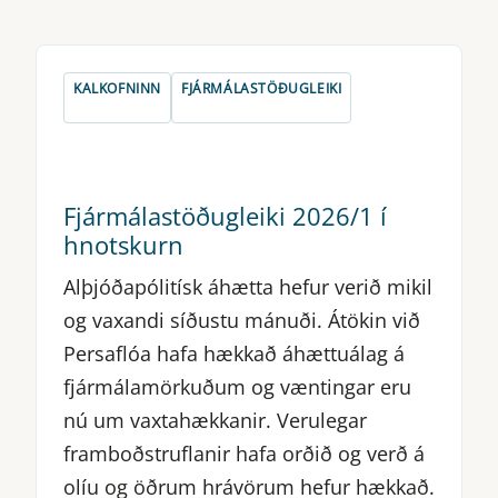
KALKOFNINN
FJÁRMÁLASTÖÐUGLEIKI
Fjármálastöðugleiki 2026/1 í
hnotskurn
Alþjóðapólitísk áhætta hefur verið mikil
og vaxandi síðustu mánuði. Átökin við
Persaflóa hafa hækkað áhættuálag á
fjármálamörkuðum og væntingar eru
nú um vaxtahækkanir. Verulegar
framboðstruflanir hafa orðið og verð á
olíu og öðrum hrávörum hefur hækkað.