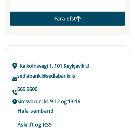
Fara efst
Kalkofnsvegi 1, 101 Reykjavík
sedlabanki@sedlabanki.is
569 9600
Símsvörun: kl. 9-12 og 13-16
Hafa samband
Áskrift og RSS