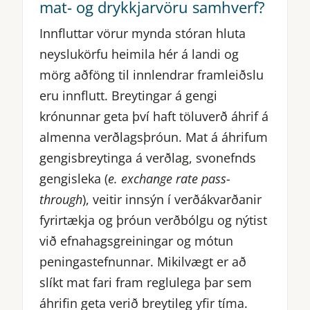
mat- og drykkjarvöru samhverf?
Innfluttar vörur mynda stóran hluta
neyslukörfu heimila hér á landi og
mörg aðföng til innlendrar framleiðslu
eru innflutt. Breytingar á gengi
krónunnar geta því haft töluverð áhrif á
almenna verðlagsþróun. Mat á áhrifum
gengisbreytinga á verðlag, svonefnds
gengisleka (
e. exchange rate pass-
through
), veitir innsýn í verðákvarðanir
fyrirtækja og þróun verðbólgu og nýtist
við efnahagsgreiningar og mótun
peningastefnunnar. Mikilvægt er að
slíkt mat fari fram reglulega þar sem
áhrifin geta verið breytileg yfir tíma.