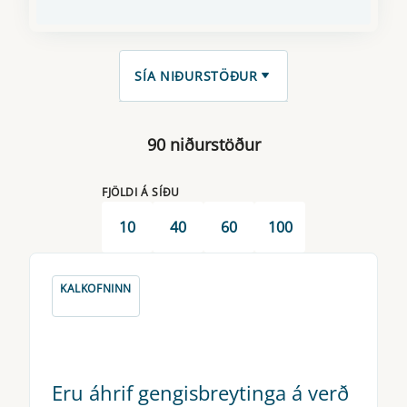
SÍA NIÐURSTÖÐUR
Hreinsa val
90 niðurstöður
FJÖLDI Á SÍÐU
10
40
60
100
KALKOFNINN
Eru áhrif gengisbreytinga á verð