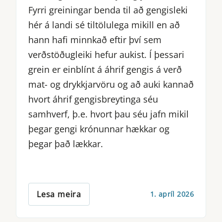
Fyrri greiningar benda til að gengisleki
hér á landi sé tiltölulega mikill en að
hann hafi minnkað eftir því sem
verðstöðugleiki hefur aukist. Í þessari
grein er einblínt á áhrif gengis á verð
mat- og drykkjarvöru og að auki kannað
hvort áhrif gengisbreytinga séu
samhverf, þ.e. hvort þau séu jafn mikil
þegar gengi krónunnar hækkar og
þegar það lækkar.
Lesa meira
1. apríl 2026