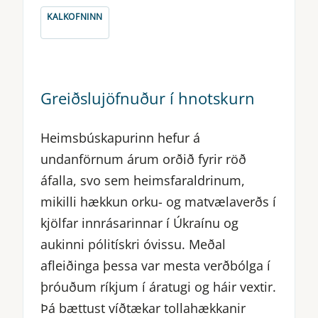
KALKOFNINN
Greiðslujöfnuður í hnotskurn
Heimsbúskapurinn hefur á
undanförnum árum orðið fyrir röð
áfalla, svo sem heimsfaraldrinum,
mikilli hækkun orku- og matvælaverðs í
kjölfar innrásarinnar í Úkraínu og
aukinni pólitískri óvissu. Meðal
afleiðinga þessa var mesta verðbólga í
þróuðum ríkjum í áratugi og háir vextir.
Þá bættust víðtækar tollahækkanir