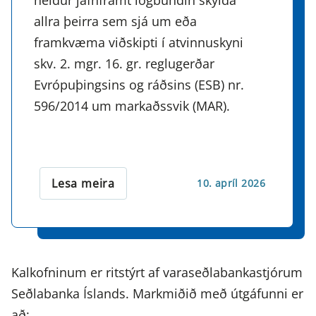
allra þeirra sem sjá um eða
framkvæma viðskipti í atvinnuskyni
skv. 2. mgr. 16. gr. reglugerðar
Evrópuþingsins og ráðsins (ESB) nr.
596/2014 um markaðssvik (MAR).
Lesa meira
10. apríl 2026
Kalkofninum er ritstýrt af varaseðlabankastjórum
Seðlabanka Íslands. Markmiðið með útgáfunni er
að: