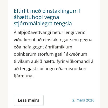
Eftirlit með einstaklingum í
áhættuhópi vegna
stjórnmálalegra tengsla
Á alþjóðavettvangi hefur lengi verið
viðurkennt að einstaklingar sem gegna
eða hafa gegnt áhrifamiklum
opinberum störfum geti í ákveðnum
tilvikum aukið hættu fyrir viðkomandi á
að tengjast spillingu eða misnotkun
fjármuna.
Lesa meira
2. mars 2026