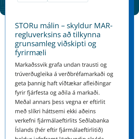
STORu málin – skyldur MAR-
regluverksins að tilkynna
grunsamleg viðskipti og
fyrirmæli
Markaðssvik grafa undan trausti og
trúverðugleika á verðbréfamarkaði og
geta þannig haft víðtækar afleiðingar
fyrir fjárfesta og aðila á markaði.
Meðal annars þess vegna er eftirlit
með slíkri háttsemi ekki aðeins
verkefni fjármálaeftirlits Seðlabanka
Íslands (hér eftir fjármálaeftirlitið)
heldur jafnframt lögbundin skylda