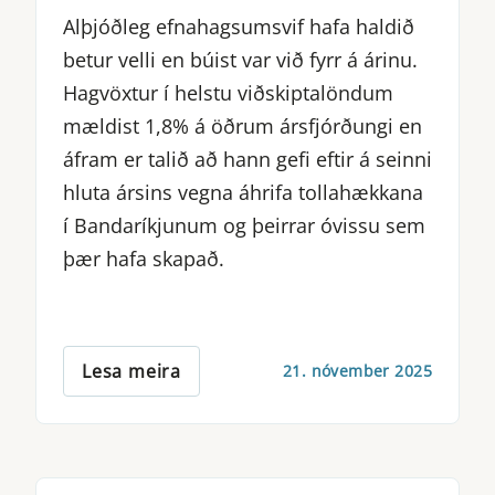
Alþjóðleg efnahagsumsvif hafa haldið
betur velli en búist var við fyrr á árinu.
Hagvöxtur í helstu viðskiptalöndum
mældist 1,8% á öðrum ársfjórðungi en
áfram er talið að hann gefi eftir á seinni
hluta ársins vegna áhrifa tollahækkana
í Bandaríkjunum og þeirrar óvissu sem
þær hafa skapað.
Lesa meira
21. nóvember 2025