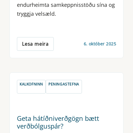
endurheimta samkeppnisstöðu sína og
tryggja velsæld.
Lesa meira
6. október 2025
KALKOFNINN
PENINGASTEFNA
Geta hátíðniverðgögn bætt
verðbólguspár?