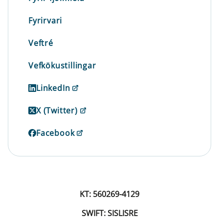
Fyrirvari
Veftré
Vefkökustillingar
LinkedIn
X (Twitter)
Facebook
KT: 560269-4129
SWIFT: SISLISRE