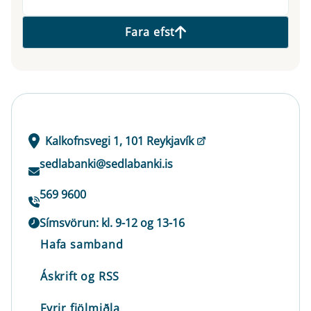
Fara efst
Kalkofnsvegi 1, 101 Reykjavík
sedlabanki@sedlabanki.is
569 9600
Símsvörun: kl. 9-12 og 13-16
Hafa samband
Áskrift og RSS
Fyrir fjölmiðla