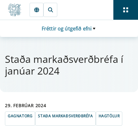
Fara beint í Meginmál
Fréttir og útgefið efni
Staða markaðsverðbréfa í
janú­ar 2024
29. FEBRÚAR 2024
GAGNATORG
STAÐA MARKAÐSVERÐBRÉFA
HAGTÖLUR