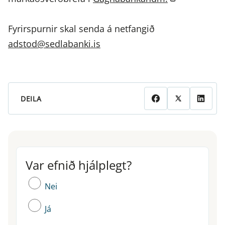
Fyrirspurnir skal senda á netfangið
adstod@sedlabanki.is
DEILA
Var efnið hjálplegt?
Var efnið hjálplegt?
Nei
Já