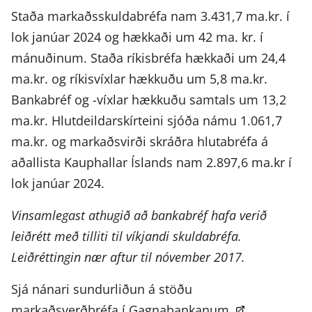
Staða markaðsskuldabréfa nam 3.431,7 ma.kr. í
lok janúar 2024 og hækkaði um 42 ma. kr. í
mánuðinum. Staða ríkisbréfa hækkaði um 24,4
ma.kr. og ríkisvíxlar hækkuðu um 5,8 ma.kr.
Bankabréf og -víxlar hækkuðu samtals um 13,2
ma.kr. Hlutdeildarskírteini sjóða námu 1.061,7
ma.kr. og markaðsvirði skráðra hlutabréfa á
aðallista Kauphallar Íslands nam 2.897,6 ma.kr í
lok janúar 2024.
Vinsamlegast athugið að bankabréf hafa verið
leiðrétt með tilliti til víkjandi skuldabréfa.
Leiðréttingin nær aftur til nóvember 2017.
Sjá nánari sundurliðun á stöðu
markaðsverðbréfa í
Gagnabankanum.