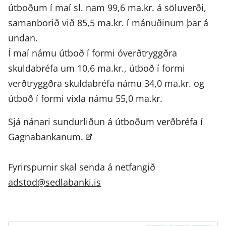
útboðum í maí sl. nam 99,6 ma.kr. á söluverði,
samanborið við 85,5 ma.kr. í mánuðinum þar á
undan.
Í maí námu útboð í formi óverðtryggðra
skuldabréfa um 10,6 ma.kr., útboð í formi
verðtryggðra skuldabréfa námu 34,0 ma.kr. og
útboð í formi víxla námu 55,0 ma.kr.
Sjá nánari sundurliðun á útboðum verðbréfa í
Gagnabankanum.
Fyrirspurnir skal senda á netfangið
adstod@sedlabanki.is