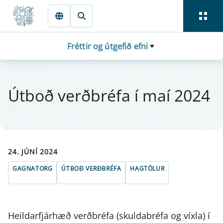
Fara beint í Meginmál
Fréttir og útgefið efni
Útboð verðbréfa í maí 2024
24. JÚNÍ 2024
GAGNATORG
ÚTBOÐ VERÐBRÉFA
HAGTÖLUR
Heildarfjárhæð verðbréfa (skuldabréfa og víxla) í