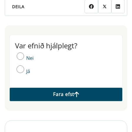
DEILA
Var efnið hjálplegt?
Var efnið hjálplegt?
Nei
Já
Fara efst