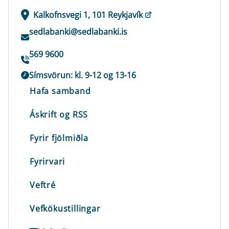
Kalkofnsvegi 1, 101 Reykjavík
sedlabanki@sedlabanki.is
569 9600
Símsvörun: kl. 9-12 og 13-16
Hafa samband
Áskrift og RSS
Fyrir fjölmiðla
Fyrirvari
Veftré
Vefkökustillingar