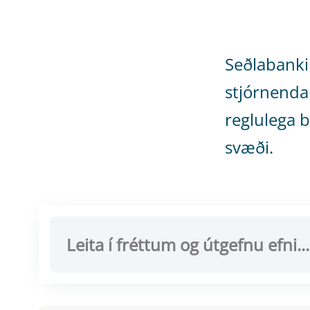
Seðlabanki
stjórnenda
reglulega b
svæði.