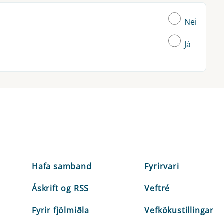
Nei
Já
Hafa samband
Fyrirvari
Áskrift og RSS
Veftré
Fyrir fjölmiðla
Vefkökustillingar