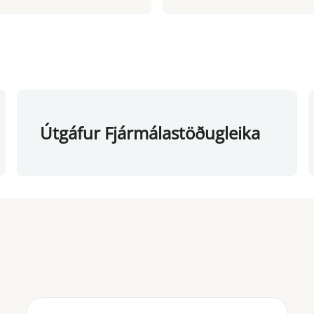
Útgáfur Fjármálastöðugleika