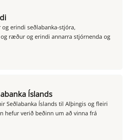
di
og erindi seðlabanka-stjóra,
 og ræður og erindi annarra stjórnenda og
abanka Íslands
r Seðlabanka Íslands til Alþingis og fleiri
 hefur verið beðinn um að vinna frá