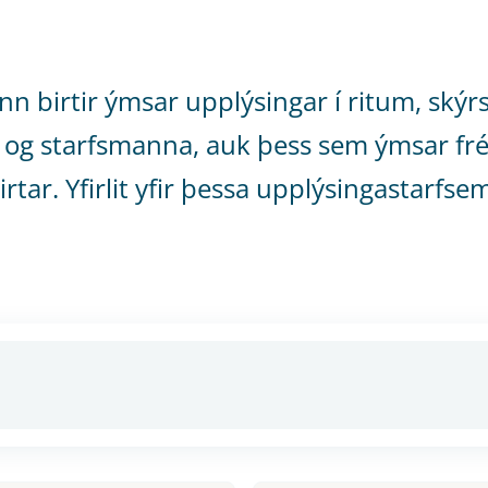
nn birtir ýmsar upplýsingar í ritum, sk
 og starfsmanna, auk þess sem ýmsar frét
irtar. Yfirlit yfir þessa upplýsingastarfs