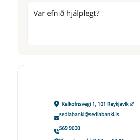
Var efnið hjálplegt?
Var efnið hjálplegt?
Kalkofnsvegi 1, 101 Reykjavík
sedlabanki@sedlabanki.is
569 9600