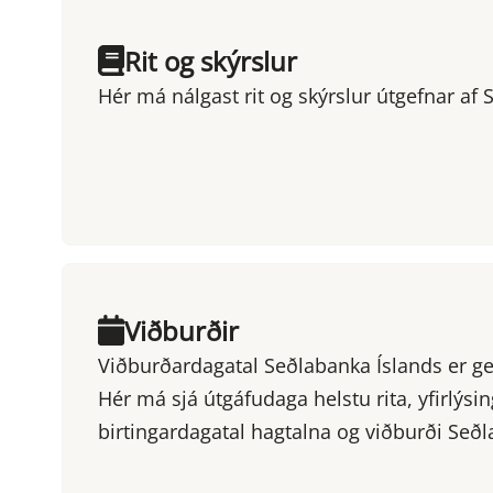
Rit og skýrslur
Hér má nálgast rit og skýrslur útgefnar af 
Viðburðir
Viðburðardagatal Seðlabanka Íslands er gefi
Hér má sjá útgáfudaga helstu rita, yfirlýsi
birtingardagatal hagtalna og viðburði Seð