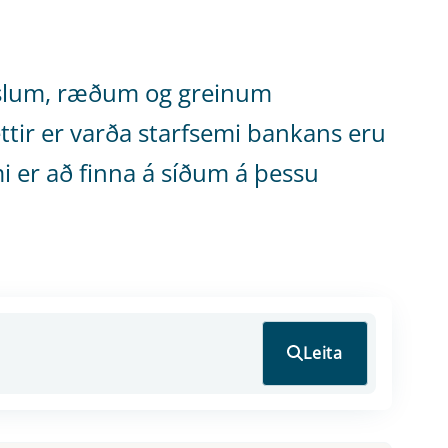
ýrslum, ræðum og greinum
tir er varða starfsemi bankans eru
emi er að finna á síðum á þessu
Leita