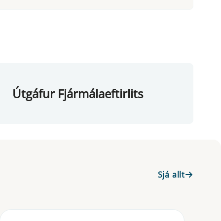
Útgáfur Fjármálaeftirlits
Sjá allt