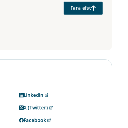
Fara efst
LinkedIn
X (Twitter)
Facebook