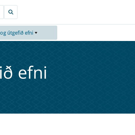
 og útgefið efni
fið efni