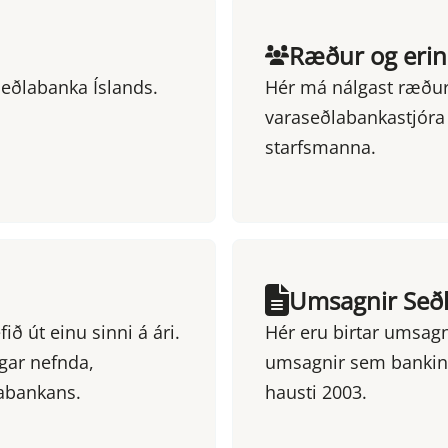
Ræður og erin
Seðlabanka Íslands.
Hér má nálgast ræður 
varaseðlabankastjóra
starfsmanna.
Umsagnir Seðl
ð út einu sinni á ári.
Hér eru birtar umsagni
ngar nefnda,
umsagnir sem bankinn
labankans.
hausti 2003.