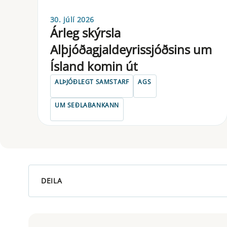
30. júlí 2026
Árleg skýrsla
Alþjóðagjaldeyrissjóðsins um
Ísland komin út
ALÞJÓÐLEGT SAMSTARF
AGS
UM SEÐLABANKANN
DEILA