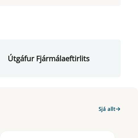
Útgáfur Fjármálaeftirlits
Sjá allt