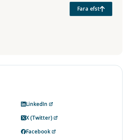
Fara efst
LinkedIn
X (Twitter)
Facebook