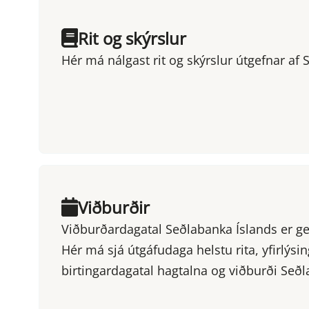
Rit og skýrslur
Hér má nálgast rit og skýrslur útgefnar af 
Viðburðir
Viðburðardagatal Seðlabanka Íslands er gefi
Hér má sjá útgáfudaga helstu rita, yfirlýsi
birtingardagatal hagtalna og viðburði Seð