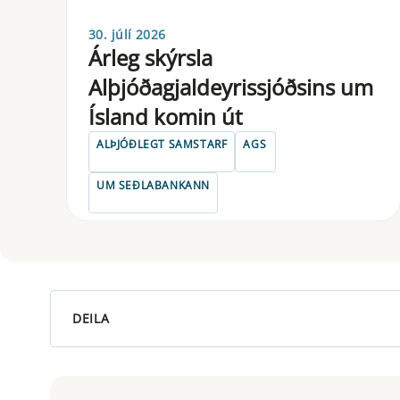
30. júlí 2026
Árleg skýrsla
Alþjóðagjaldeyrissjóðsins um
Ísland komin út
ALÞJÓÐLEGT SAMSTARF
AGS
UM SEÐLABANKANN
DEILA