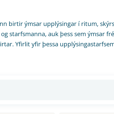
nn birtir ýmsar upplýsingar í ritum, sk
 og starfsmanna, auk þess sem ýmsar frét
irtar. Yfirlit yfir þessa upplýsingastarfs