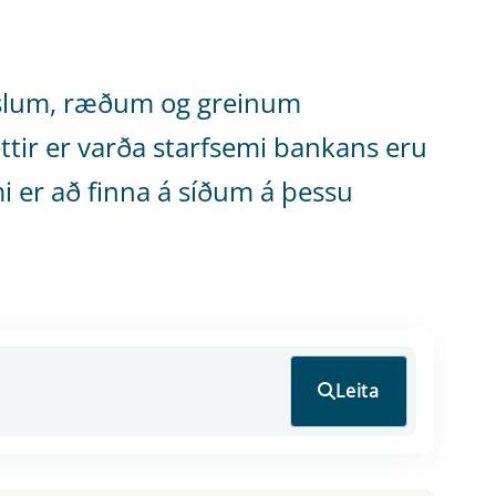
ýrslum, ræðum og greinum
tir er varða starfsemi bankans eru
emi er að finna á síðum á þessu
Leita