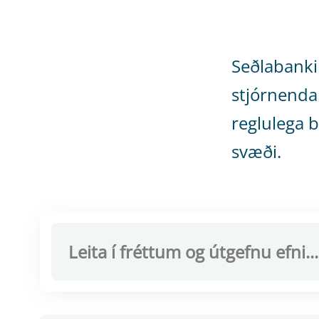
Seðlabanki
stjórnenda
reglulega b
svæði.