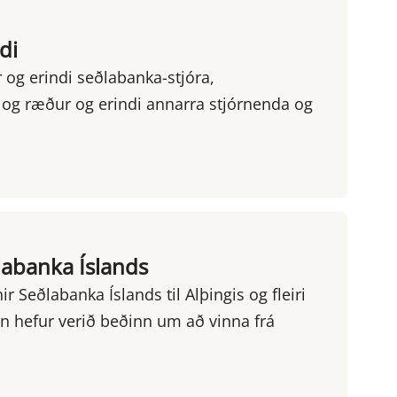
di
og erindi seðlabanka-stjóra,
 og ræður og erindi annarra stjórnenda og
abanka Íslands
r Seðlabanka Íslands til Alþingis og fleiri
 hefur verið beðinn um að vinna frá