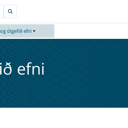
 og útgefið efni
fið efni