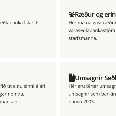
Ræður og erin
Seðlabanka Íslands.
Hér má nálgast ræður 
varaseðlabankastjóra
starfsmanna.
Umsagnir Seðl
ð út einu sinni á ári.
Hér eru birtar umsagni
ngar nefnda,
umsagnir sem bankinn
labankans.
hausti 2003.