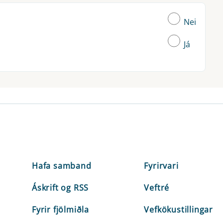
Nei
Já
Hafa samband
Fyrirvari
Áskrift og RSS
Veftré
Fyrir fjölmiðla
Vefkökustillingar