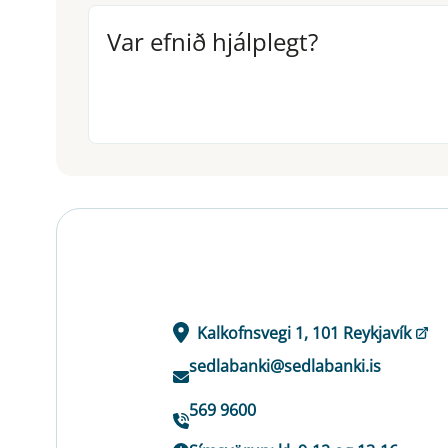
Var efnið hjálplegt?
Var efnið hjálplegt?
Kalkofnsvegi 1, 101 Reykjavík
sedlabanki@sedlabanki.is
569 9600