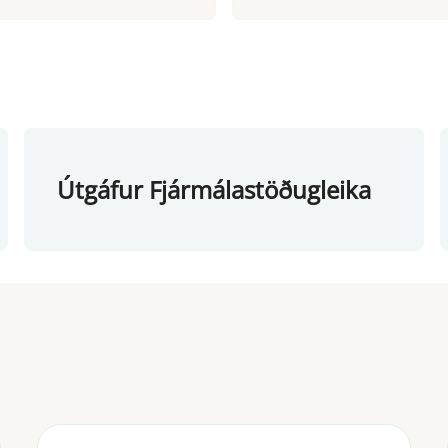
Útgáfur Fjármálastöðugleika