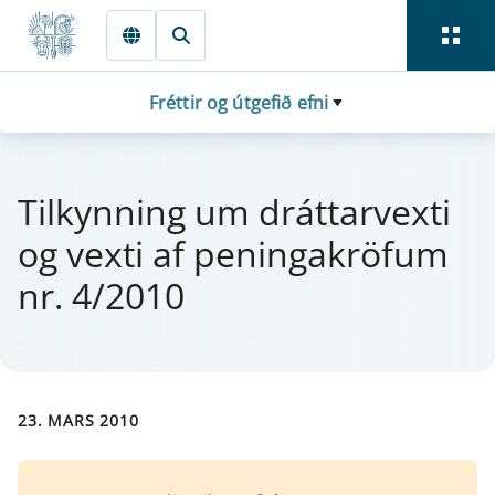
Fara beint í Meginmál
Fréttir og útgefið efni
Til­kynn­ing um drá­tt­a­rvexti
og vexti af pen­inga­krö­f­um
nr. 4/2010
23. MARS 2010