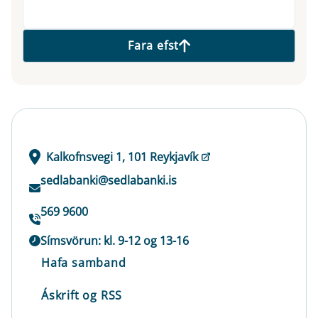
Fara efst
Kalkofnsvegi 1, 101 Reykjavík
sedlabanki@sedlabanki.is
569 9600
Símsvörun: kl. 9-12 og 13-16
Hafa samband
Áskrift og RSS