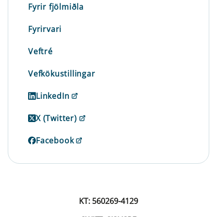
Fyrir fjölmiðla
Fyrirvari
Veftré
Vefkökustillingar
LinkedIn
X (Twitter)
Facebook
KT: 560269-4129