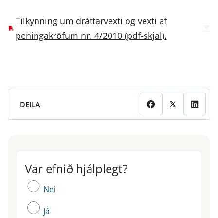
Tilkynning um dráttarvexti og vexti af
peningakröfum nr. 4/2010 (pdf-skjal).
DEILA
Var efnið hjálplegt?
Var efnið hjálplegt?
Nei
Já