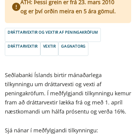
ATH: Þessi grein er frá 23. mars 2010
og er því orðin meira en 5 ára gömul.
DRÁTTARVEXTIR OG VEXTIR AF PENINGAKRÖFUM
DRÁTTARVEXTIR
VEXTIR
GAGNATORG
Seðlabanki Íslands birtir mánaðarlega
tilkynningu um dráttarvexti og vexti af
peningakröfum. Í meðfylgjandi tilkynningu kemur
fram að dráttarvextir lækka frá og með 1. apríl
næstkomandi um hálfa prósentu og verða 16%.
Sjá nánar í meðfylgjandi tilkynningu: