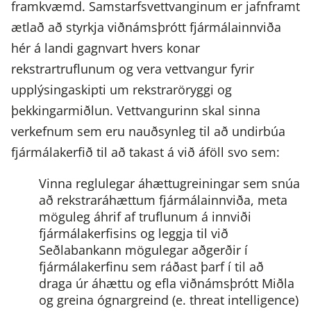
framkvæmd. Samstarfsvettvanginum er jafnframt
ætlað að styrkja viðnámsþrótt fjármálainnviða
hér á landi gagnvart hvers konar
rekstrartruflunum og vera vettvangur fyrir
upplýsingaskipti um rekstraröryggi og
þekkingarmiðlun. Vettvangurinn skal sinna
verkefnum sem eru nauðsynleg til að undirbúa
fjármálakerfið til að takast á við áföll svo sem:
Vinna reglulegar áhættugreiningar sem snúa
að rekstraráhættum fjármálainnviða, meta
möguleg áhrif af truflunum á innviði
fjármálakerfisins og leggja til við
Seðlabankann mögulegar aðgerðir í
fjármálakerfinu sem ráðast þarf í til að
draga úr áhættu og efla viðnámsþrótt
Miðla
og greina ógnargreind (e. threat intelligence)