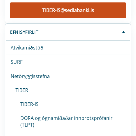
TIBER-IS@sedlabanki.is
EFNISYFIRLIT
Atvikamiðstöð
SURF
Netöryggisstefna
TIBER
TIBER-IS
DORA og ógnamiðaðar innbrotsprófanir
(TLPT)