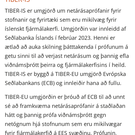
TIBER-IS er umgjörð um netárásaprófanir fyrir
stofnanir og fyrirtæki sem eru mikilvæg fyrir
íslenskt fjármálakerfi. Umgjörðin var innleidd af
Seðlabanka Íslands í febrúar 2023. Henni er
ætlað að auka skilning þátttakenda í prófunum á
getu sinni til að verjast netárásum og þannig efla
viðnámsþrótt þeirra og fjármálakerfisins í heild.
TIBER-IS er byggð á TIBER-EU umgjörð Evrópska
Seðlabankans (ECB) og innleiðir hana að fullu.
TIBER-EU umgjörðin er þróuð af ECB til að unnt
sé að framkvæma netárásaprófanir á staðlaðan
hátt og þannig prófa viðnámsþrótt gegn
netógnum hjá stofnunum sem eru mikilvægar
fyrir fjármálakerfið á EES svæðinu. Prófunin,