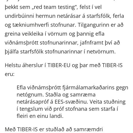
þekkt sem „red team testing“, felst í vel
undirbúinni hermun netárásar á starfsfólk, ferla
og tækniumhverfi stofnunar. Tilgangurinn er að
greina veikleika í vörnum og þannig efla
viðnámsþrótt stofnunarinnar, jafnframt því að
þjálfa starfsfólk stofnunarinnar í netvörnum.
Helstu áherslur í TIBER-EU og þar með TIBER-IS
eru:
Efla viðnámsþrótt fjármálamarkaðarins gegn
netógnum.
Staðla og samræma
netárásapróf á EES-svæðinu.
Veita stuðning
í tengslum við próf stofnana sem starfa í
fleiri en einu landi.
Með TIBER-IS er stuðlað að samræmdri