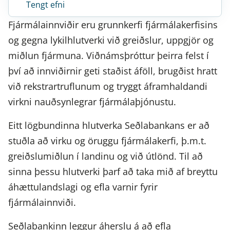
Tengt efni
Fjármálainnviðir eru grunnkerfi fjármálakerfisins
og gegna lykilhlutverki við greiðslur, uppgjör og
miðlun fjármuna. Viðnámsþróttur þeirra felst í
því að innviðirnir geti staðist áföll, brugðist hratt
við rekstrartruflunum og tryggt áframhaldandi
virkni nauðsynlegrar fjármálaþjónustu.
Eitt lögbundinna hlutverka Seðlabankans er að
stuðla að virku og öruggu fjármálakerfi, þ.m.t.
greiðslumiðlun í landinu og við útlönd. Til að
sinna þessu hlutverki þarf að taka mið af breyttu
áhættulandslagi og efla varnir fyrir
fjármálainnviði.
Seðlabankinn leggur áherslu á að efla