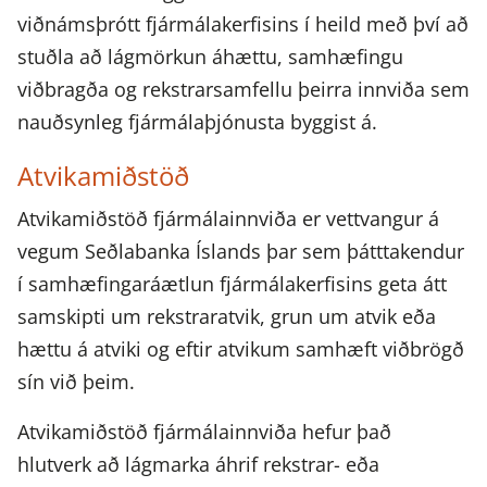
viðnámsþrótt fjármálakerfisins í heild með því að
stuðla að lágmörkun áhættu, samhæfingu
viðbragða og rekstrarsamfellu þeirra innviða sem
nauðsynleg fjármálaþjónusta byggist á.
Atvikamiðstöð
Atvikamiðstöð fjármálainnviða er vettvangur á
vegum Seðlabanka Íslands þar sem þátttakendur
í samhæfingaráætlun fjármálakerfisins geta átt
samskipti um rekstraratvik, grun um atvik eða
hættu á atviki og eftir atvikum samhæft viðbrögð
sín við þeim.
Atvikamiðstöð fjármálainnviða hefur það
hlutverk að lágmarka áhrif rekstrar- eða