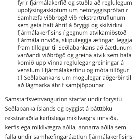
fyrir fjármálakerfið og stuðla að reglulegum
upplýsingaskiptum um netöryggisprófanir
Samhæfa viðbrögð við rekstrartruflunum
sem geta haft áhrif á öryggi og skilvirkni
fjármálakerfisins í gegnum atvikamiðstöð
fjármálainnviða, skipuleggja æfingar, leggja
fram tillögur til Seðlabankans að áætlunum
varðandi viðbrögð og greina atvik sem hafa
komið upp
Vinna reglulegar greiningar á
venslum í fjármálakerfinu og móta tillögur
til Seðlabankans um mögulegar aðgerðir til
að lágmarka áhrif samþjöppunar
Samstarfsvettvangurinn starfar undir forystu
Seðlabanka Íslands og byggist á þátttöku
rekstraraðila kerfislega mikilvægra innviða,
kerfislega mikilvægra aðila, annarra aðila sem
falla undir samhæfingaráætlun fjármálakerfisins