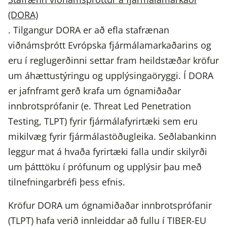
(DORA)
. Tilgangur DORA er að efla stafrænan
viðnámsþrótt Evrópska fjármálamarkaðarins og
eru í reglugerðinni settar fram heildstæðar kröfur
um áhættustýringu og upplýsingaöryggi. Í DORA
er jafnframt gerð krafa um ógnamiðaðar
innbrotsprófanir (e. Threat Led Penetration
Testing, TLPT) fyrir fjármálafyrirtæki sem eru
mikilvæg fyrir fjármálastöðugleika. Seðlabankinn
leggur mat á hvaða fyrirtæki falla undir skilyrði
um þátttöku í prófunum og upplýsir þau með
tilnefningarbréfi þess efnis.
Kröfur DORA um ógnamiðaðar innbrotsprófanir
(TLPT) hafa verið innleiddar að fullu í TIBER-EU