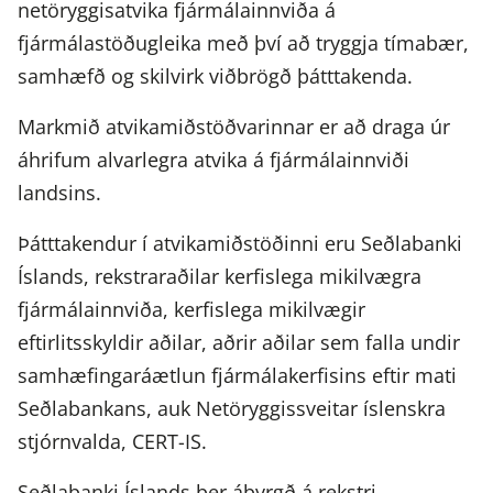
netöryggisatvika fjármálainnviða á
fjármálastöðugleika með því að tryggja tímabær,
samhæfð og skilvirk viðbrögð þátttakenda.
Markmið atvikamiðstöðvarinnar er að draga úr
áhrifum alvarlegra atvika á fjármálainnviði
landsins.
Þátttakendur í atvikamiðstöðinni eru Seðlabanki
Íslands, rekstraraðilar kerfislega mikilvægra
fjármálainnviða, kerfislega mikilvægir
eftirlitsskyldir aðilar, aðrir aðilar sem falla undir
samhæfingaráætlun fjármálakerfisins eftir mati
Seðlabankans, auk Netöryggissveitar íslenskra
stjórnvalda, CERT-IS.
Seðlabanki Íslands ber ábyrgð á rekstri