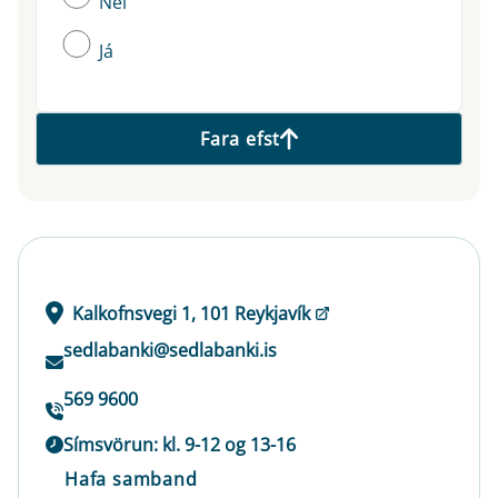
Nei
Já
Fara efst
Kalkofnsvegi 1, 101 Reykjavík
sedlabanki@sedlabanki.is
569 9600
Símsvörun: kl. 9-12 og 13-16
Hafa samband