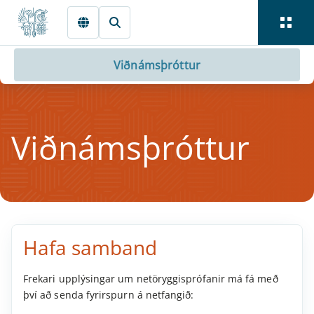
Fara beint í Meginmál
Viðnámsþróttur
Viðnámsþrótt­ur
Hafa sam­band
Frekari upplýsingar um netöryggisprófanir má fá með
því að senda fyrirspurn á netfangið: