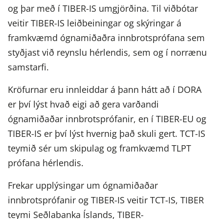
og þar með í TIBER-IS umgjörðina. Til viðbótar
veitir TIBER-IS leiðbeiningar og skýringar á
framkvæmd ógnamiðaðra innbrotsprófana sem
styðjast við reynslu hérlendis, sem og í norrænu
samstarfi.
Kröfurnar eru innleiddar á þann hátt að í DORA
er því lýst hvað eigi að gera varðandi
ógnamiðaðar innbrotsprófanir, en í TIBER-EU og
TIBER-IS er því lýst hvernig það skuli gert. TCT-IS
teymið sér um skipulag og framkvæmd TLPT
prófana hérlendis.
Frekar upplýsingar um ógnamiðaðar
innbrotsprófanir og TIBER-IS veitir TCT-IS, TIBER
teymi Seðlabanka Íslands, TIBER-