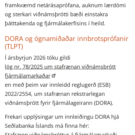
framkvæmd netárásaprófana, auknum lærdómi
og sterkari viðnámsþrótti bæði einstakra
þátttakenda og fjármálakerfisins í heild.
DORA og ógnamiðaðar innbrotsprófanir
(TLPT)
Í ársbyrjun 2026 tóku gildi
lög nr. 78/2025 um stafrænan viðnámsþrótt
fjármálamarkaðar
en með þeim var innleidd reglugerð (ESB)
2022/2554, um stafrænan rekstrarlegan
viðnámsþrótt fyrir fjármálageirann (DORA).
Frekari upplýsingar um innleiðingu DORA hjá
Seðlabanka Íslands má finna hér:
Sta­frænn viðnámsþrótt­ur á fjá­r­má­la­markaði