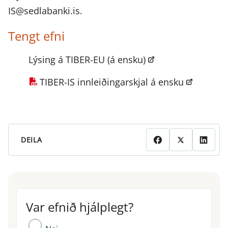
IS@sedlabanki.is.
Tengt efni
Lýsing á TIBER-EU (á ensku)
TIBER-IS innleiðingarskjal á ensku
DEILA
Var efnið hjálplegt?
Var efnið hjálplegt?