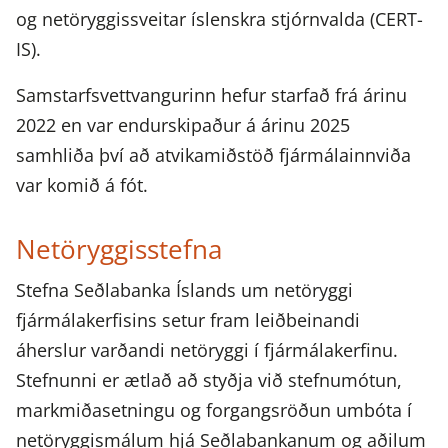
og netöryggissveitar íslenskra stjórnvalda (CERT-
IS).
Samstarfsvettvangurinn hefur starfað frá árinu
2022 en var endurskipaður á árinu 2025
samhliða því að atvikamiðstöð fjármálainnviða
var komið á fót.
Netöryggisstefna
Stefna Seðlabanka Íslands um netöryggi
fjármálakerfisins setur fram leiðbeinandi
áherslur varðandi netöryggi í fjármálakerfinu.
Stefnunni er ætlað að styðja við stefnumótun,
markmiðasetningu og forgangsröðun umbóta í
netöryggismálum hjá Seðlabankanum og aðilum