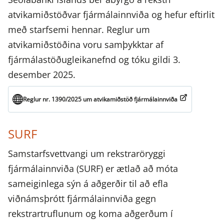
atvikamiðstöðvar fjármálainnviða og hefur eftirlit
með starfsemi hennar. Reglur um
atvikamiðstöðina voru samþykktar af
fjármálastöðugleikanefnd og tóku gildi 3.
desember 2025.
Reglur nr. 1390/2025 um atvikamiðstöð fjármálainnviða
SURF
Samstarfsvettvangi um rekstraröryggi
fjármálainnviða (SURF) er ætlað að móta
sameiginlega sýn á aðgerðir til að efla
viðnámsþrótt fjármálainnviða gegn
rekstrartruflunum og koma aðgerðum í