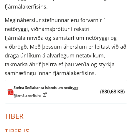
fjármálakerfisins.
Megináherslur stefnunnar eru forvarnir í
netöryggi, viðnámsþróttur í rekstri
fjármálainnviða og samstarf um netöryggi og
viðbrögð. Með þessum áherslum er leitast við að
draga úr líkum á alvarlegum netatvikum,
takmarka áhrif þeirra ef þau verða og styrkja
samhæfingu innan fjármálakerfisins.
Stefna Seðlabanka Íslands um netöryggi
(880,68 KB)
fjármálakerfisins
TIBER
TIBER-IS