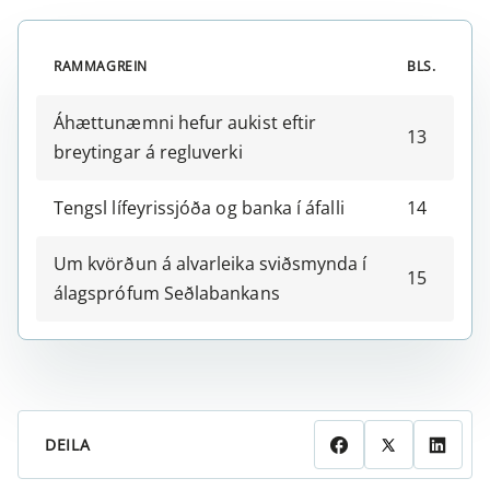
RAMMAGREIN
BLS.
Áhættunæmni hefur aukist eftir
13
breytingar á regluverki
Tengsl lífeyrissjóða og banka í áfalli
14
Um kvörðun á alvarleika sviðsmynda í
15
álagsprófum Seðlabankans
DEILA