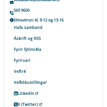
569 9600
Símsvörun: kl. 9-12 og 13-16
Hafa samband
Áskrift og RSS
Fyrir fjölmiðla
Fyrirvari
Veftré
Vefkökustillingar
LinkedIn
X (Twitter)