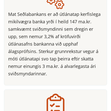
Mat Seðlabankans er að útlánatap kerfislega
mikilvægra banka yrði í heild 147 ma.kr.
samkvæmt sviðsmyndinni sem dregin er
upp, sem nemur 3,2% af kröfuvirði
útlánasafns bankanna við upphaf
álagsprófsins. Sterkur grunnrekstur vegur á
móti útlánatapi svo tap þeirra eftir skatta
nemur einungis 3 ma.kr. á alvarlegasta ári
sviðsmyndarinnar.