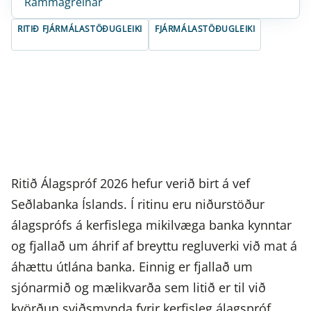
Rammagreinar
RITIÐ FJÁRMÁLASTÖÐUGLEIKI
FJÁRMÁLASTÖÐUGLEIKI
Ritið Álagspróf 2026 hefur verið birt á vef
Seðlabanka Íslands. Í ritinu eru niðurstöður
álagsprófs á kerfislega mikilvæga banka kynntar
og fjallað um áhrif af breyttu regluverki við mat á
áhættu útlána banka. Einnig er fjallað um
sjónarmið og mælikvarða sem litið er til við
kvörðun sviðsmynda fyrir kerfisleg álagspróf