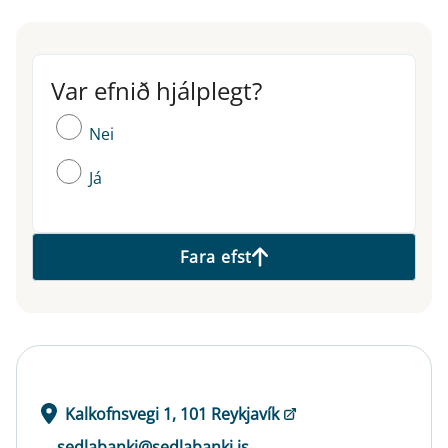
Var efnið hjálplegt?
Var efnið hjálplegt?
Nei
Já
Fara efst
Kalkofnsvegi 1, 101 Reykjavík
sedlabanki@sedlabanki.is