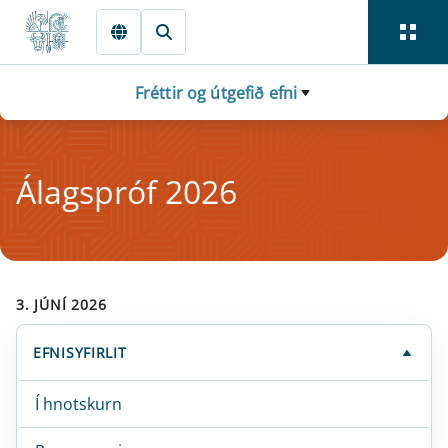
Fara beint í Meginmál
Fréttir og útgefið efni
Álagspróf 2026
3. JÚNÍ 2026
EFNISYFIRLIT
Í hnotskurn