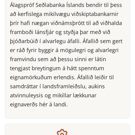
Álagspróf Seðlabanka Íslands bendir til þess
að kerfislega mikilvægu viðskiptabankarnir
þrír hafi nægan viðnámsþrótt til að viðhalda
framboði lánsfjár og styðja þar með við
þjóðarbúið í alvarlegu áfalli. Áfallið sem gert
er ráð fyrir byggir á mögulegri og alvarlegri
framvindu sem að þessu sinni er látin
tengjast breytingum á hátt spenntum
eignamörkuðum erlendis. Áfallið leiðir til
samdráttar í landsframleiðslu, aukins
atvinnuleysis og mikillar lækkunar
eignaverðs hér á landi.