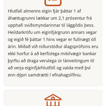
Hlutfall almenns eigin fjár þáttar 1 af
áhættugrunni lækkar um 2,1 prósentur frá
upphafi sviðsmyndarinnar til lággildis þess.
Heildarkröfu um eiginfjárgrunn annars vegar
og eigið fé þáttar 1 hins vegar er fullnægt öll
árin. Miðað við niðurstöður álagsprófsins eru
ekki horfur á að kerfislega mikilvægir bankar
þyrftu að draga verulega úr lánveitingum til
að verja eiginfjárhlutföll og valda með því
enn dýpri samdrætti í efnahagslífinu.