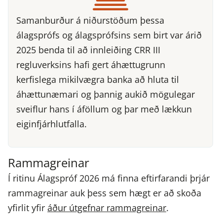
Samanburður á niðurstöðum þessa
álagsprófs og álagsprófsins sem birt var árið
2025 benda til að innleiðing CRR III
regluverksins hafi gert áhættugrunn
kerfislega mikilvægra banka að hluta til
áhættunæmari og þannig aukið mögulegar
sveiflur hans í áföllum og þar með lækkun
eiginfjárhlutfalla.
Rammagreinar
Í ritinu Álagspróf 2026 má finna eftirfarandi þrjár
rammagreinar auk þess sem hægt er að skoða
yfirlit yfir
áður útgefnar rammagreinar
.