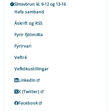
Símsvörun: kl. 9-12 og 13-16
Hafa samband
Áskrift og RSS
Fyrir fjölmiðla
Fyrirvari
Veftré
Vefkökustillingar
LinkedIn
X (Twitter)
Facebook