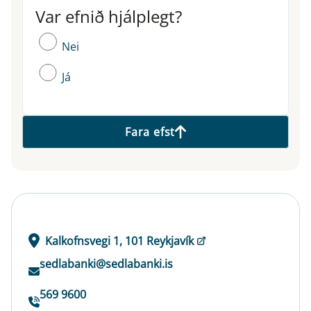
Var efnið hjálplegt?
Var efnið hjálplegt?
Nei
Já
Fara efst
Kalkofnsvegi 1, 101 Reykjavík
sedlabanki@sedlabanki.is
569 9600