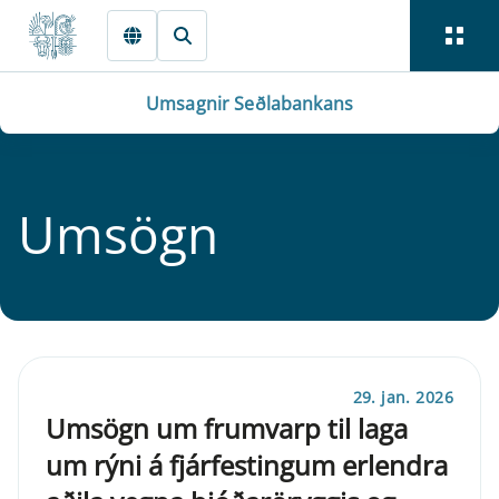
Fara beint í Meginmál
Umsagnir Seðlabankans
Um­sögn
29. jan. 2026
Umsögn um frumvarp til laga
um rýni á fjárfestingum erlendra