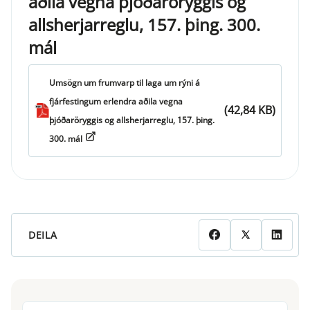
aðila vegna þjóðaröryggis og
allsherjarreglu, 157. þing. 300.
mál
Umsögn um frumvarp til laga um rýni á
fjárfestingum erlendra aðila vegna
(42,84 KB)
þjóðaröryggis og allsherjarreglu, 157. þing.
300. mál
DEILA