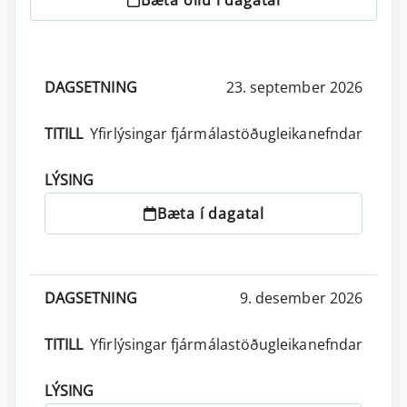
23. september 2026
DAGSETNING
TITILL
LÝSING
AÐGERÐIR
Yfirlýsingar fjármálastöðugleikanefndar
Bæta í dagatal
9. desember 2026
Yfirlýsingar fjármálastöðugleikanefndar