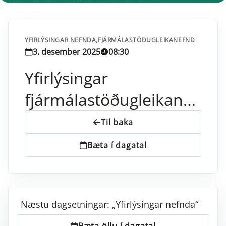
YFIRLÝSINGAR NEFNDA,
FJÁRMÁLASTÖÐUGLEIKANEFND
3. desember 2025
08:30
Yfirlýsingar
fjármálastöðugleikanefndar
Til baka
Bæta í dagatal
Næstu dagsetningar: „Yfirlýsingar nefnda“
Bæta öllu í dagatal