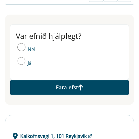
Var efnið hjálplegt?
Var efnið hjálplegt?
Nei
Já
Fara efst
Kalkofnsvegi 1, 101 Reykjavík