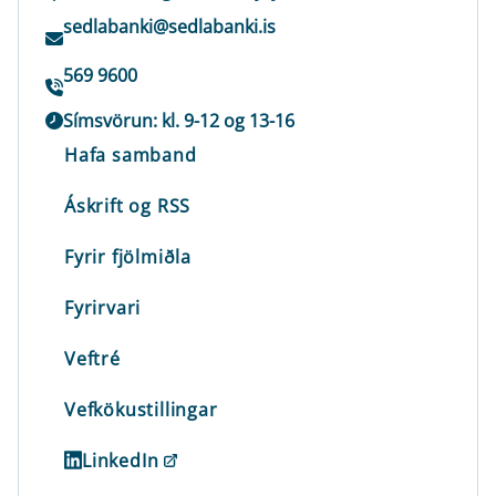
sedlabanki@sedlabanki.is
569 9600
Símsvörun: kl. 9-12 og 13-16
Hafa samband
Áskrift og RSS
Fyrir fjölmiðla
Fyrirvari
Veftré
Vefkökustillingar
LinkedIn