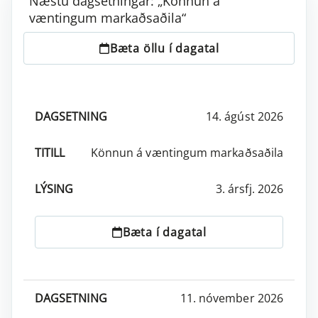
Næstu dagsetningar: „Könnun á
væntingum markaðsaðila“
Bæta öllu í dagatal
14. ágúst 2026
DAGSETNING
TITILL
LÝSING
AÐGERÐIR
Könnun á væntingum markaðsaðila
3. ársfj. 2026
Bæta í dagatal
11. nóvember 2026