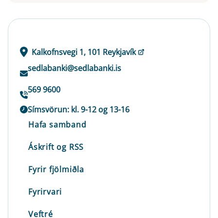
Kalkofnsvegi 1, 101 Reykjavík
sedlabanki@sedlabanki.is
569 9600
Símsvörun: kl. 9-12 og 13-16
Hafa samband
Áskrift og RSS
Fyrir fjölmiðla
Fyrirvari
Veftré