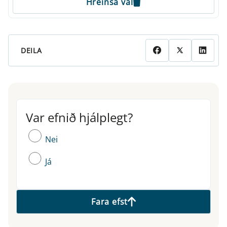
Hreinsa val
DEILA
Var efnið hjálplegt?
Var efnið hjálplegt?
Nei
Já
Fara efst