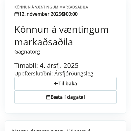
KÖNNUN Á VÆNTINGUM MARKAÐSAÐILA
12. nóvember 2025
09:00
Könnun á væntingum
markaðsaðila
Gagnatorg
Tímabil: 4. ársfj. 2025
Uppfærslutíðni: Ársfjórðungsleg
Til baka
Bæta í dagatal