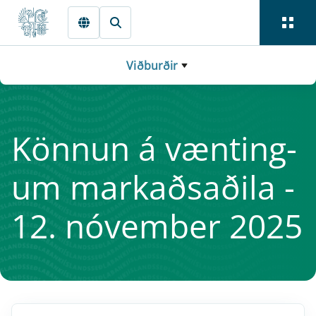
Fara beint í Meginmál
Viðburðir
Könn­un á vænt­ing­
um markaðsaðila -
12. nóv­em­ber 2025