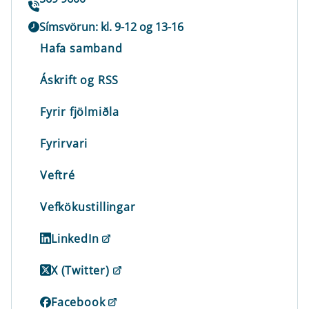
Símsvörun: kl. 9-12 og 13-16
Hafa samband
Áskrift og RSS
Fyrir fjölmiðla
Fyrirvari
Veftré
Vefkökustillingar
LinkedIn
X (Twitter)
Facebook