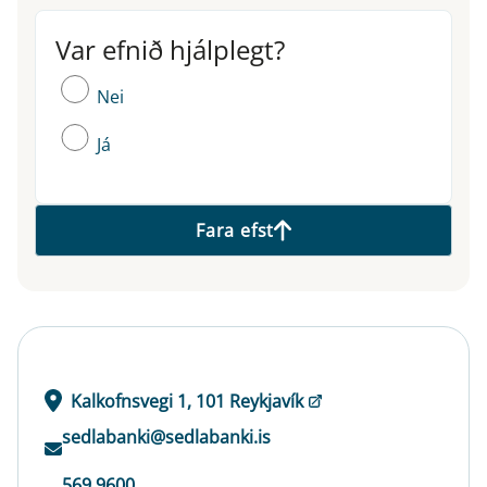
Var efnið hjálplegt?
Var efnið hjálplegt?
Nei
Já
Fara efst
Kalkofnsvegi 1, 101 Reykjavík
sedlabanki@sedlabanki.is
569 9600