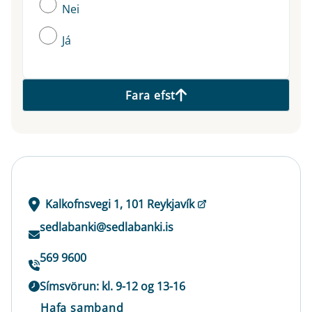
Nei
Já
Fara efst
Kalkofnsvegi 1, 101 Reykjavík
sedlabanki@sedlabanki.is
569 9600
Símsvörun: kl. 9-12 og 13-16
Hafa samband