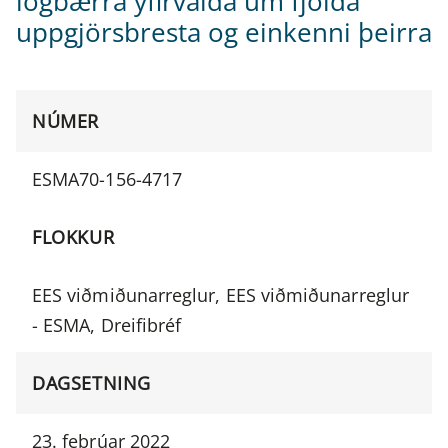
lögbærra yfirvalda um fjölda
uppgjörsbresta og einkenni þeirra
NÚMER
ESMA70-156-4717
FLOKKUR
EES viðmiðunarreglur, EES viðmiðunarreglur
- ESMA, Dreifibréf
DAGSETNING
23. febrúar 2022