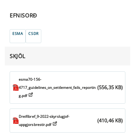
EFNISORÐ
ESMA
CSDR
SKJÖL
esma70-156-
(556,35 KB)
4717_guidelines_on_settlement_fails_reportin
g.pdf
Dreifibref_9-2022-skyrslugjof-
(410,46 KB)
uppgjorsbrestir.pdf