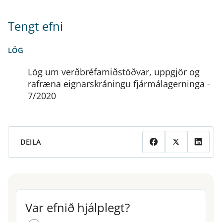
Tengt efni
LÖG
Lög um verðbréfamiðstöðvar, uppgjör og
rafræna eignarskráningu fjármálagerninga -
7/2020
DEILA
Var efnið hjálplegt?
Var efnið hjálplegt?