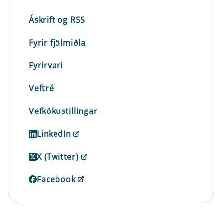
Áskrift og RSS
Fyrir fjölmiðla
Fyrirvari
Veftré
Vefkökustillingar
LinkedIn
X (Twitter)
Facebook