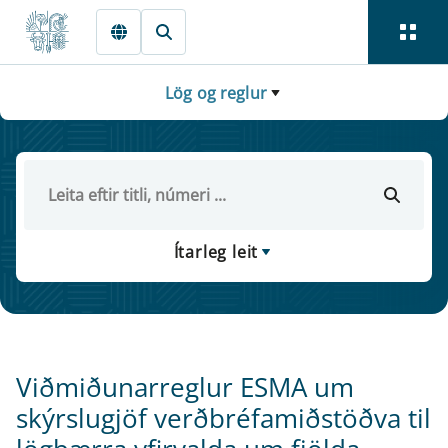
Fara beint í Meginmál
Lög og reglur
Ítarleg leit
Viðmiðunarreglur ESMA um
skýrslugjöf verðbréfamiðstöðva til