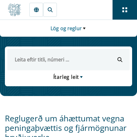
Fara beint í Meginmál
Lög og reglur
Ítarleg leit
Reglugerð um áhættumat vegna
peningaþvættis og fjármögnunar