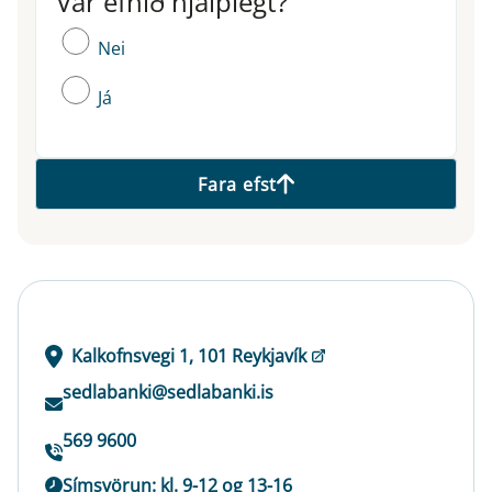
Var efnið hjálplegt?
Nei
Já
Fara efst
Kalkofnsvegi 1, 101 Reykjavík
sedlabanki@sedlabanki.is
569 9600
Símsvörun: kl. 9-12 og 13-16