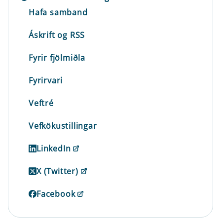
Hafa samband
Áskrift og RSS
Fyrir fjölmiðla
Fyrirvari
Veftré
Vefkökustillingar
LinkedIn
X (Twitter)
Facebook