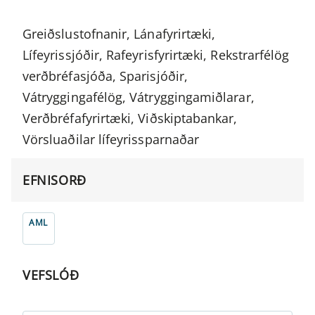
Greiðslustofnanir, Lánafyrirtæki,
Lífeyrissjóðir, Rafeyrisfyrirtæki, Rekstrarfélög
verðbréfasjóða, Sparisjóðir,
Vátryggingafélög, Vátryggingamiðlarar,
Verðbréfafyrirtæki, Viðskiptabankar,
Vörsluaðilar lífeyrissparnaðar
EFNISORÐ
AML
VEFSLÓÐ