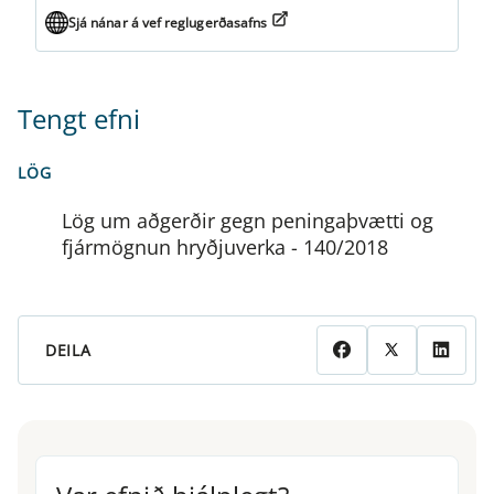
Sjá nánar á vef reglugerðasafns
Tengt efni
LÖG
Lög um aðgerðir gegn peningaþvætti og
fjármögnun hryðjuverka - 140/2018
DEILA
Var efnið hjálplegt?