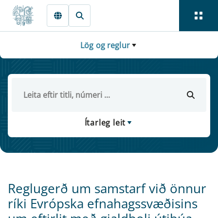
Fara beint í Meginmál
Lög og reglur
Ítarleg leit
Reglugerð um samstarf við önnur
ríki Evrópska efnahagssvæðisins