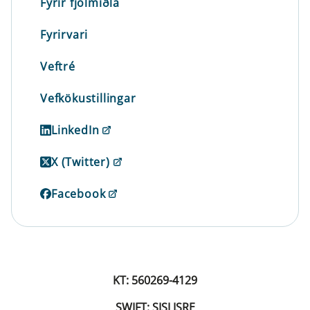
Fyrir fjölmiðla
Fyrirvari
Veftré
Vefkökustillingar
LinkedIn
X (Twitter)
Facebook
KT: 560269-4129
SWIFT: SISLISRE