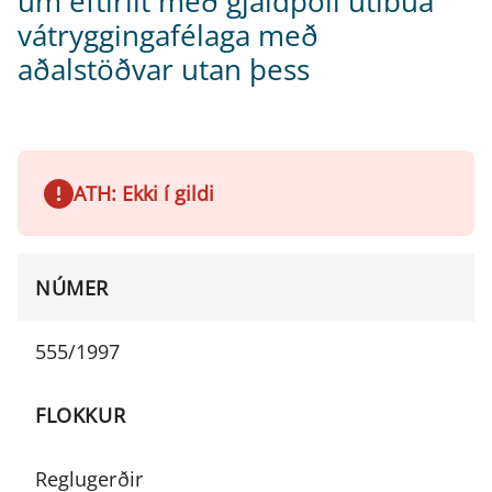
um eftirlit með gjaldþoli útibúa
vátryggingafélaga með
aðalstöðvar utan þess
ATH: Ekki í gildi
NÚMER
555/1997
FLOKKUR
Reglugerðir