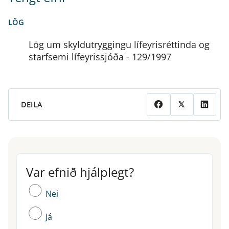
LÖG
Lög um skyldutryggingu lífeyrisréttinda og
starfsemi lífeyrissjóða - 129/1997
DEILA
Var efnið hjálplegt?
Var efnið hjálplegt?
Nei
Já