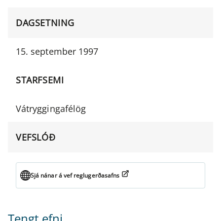
DAGSETNING
15. september 1997
STARFSEMI
Vátryggingafélög
VEFSLÓÐ
Sjá nánar á vef reglugerðasafns
Tengt efni