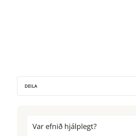
DEILA
Var efnið hjálplegt?
Var efnið hjálplegt?