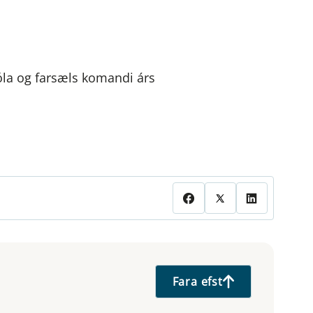
óla og farsæls komandi árs
Fara efst