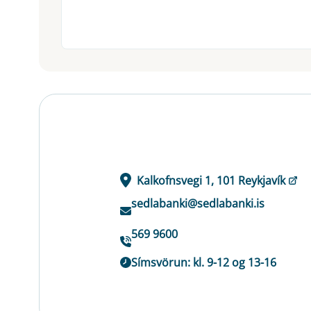
Kalkofnsvegi 1, 101 Reykjavík
sedlabanki@sedlabanki.is
569 9600
Símsvörun: kl. 9-12 og 13-16