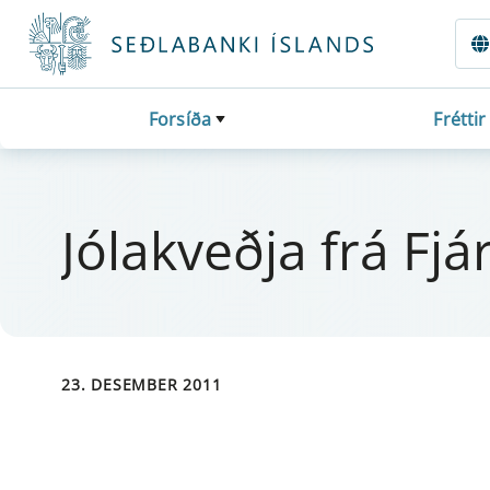
Fara beint í Meginmál
Forsíða
Fréttir
Jóla­kveðja frá Fjá­r­m
23. DESEMBER 2011