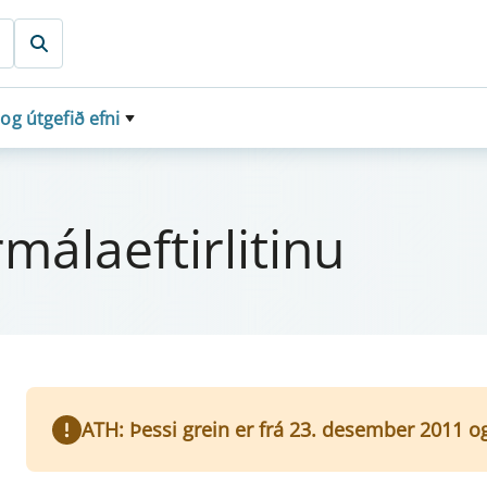
 og útgefið efni
ála­eft­i­r­lit­inu
ATH: Þessi grein er frá 23. desember 2011 o