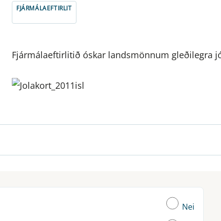
FJÁRMÁLAEFTIRLIT
Fjármálaeftirlitið óskar landsmönnum gleðilegra j
Nei