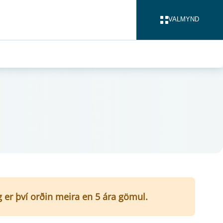
VALMYND
LOKA
g er því orðin meira en 5 ára gömul.