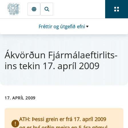
Fara beint í Meginmál
Fréttir og útgefið efni
Ákvörðun Fjá­r­mála­eft­i­r­lits­
ins tek­in 17. apríl 2009
17. APRÍL 2009
ATH: Þessi grein er frá 17. apríl 2009
og er því orðin meira en 5 ára gömul.