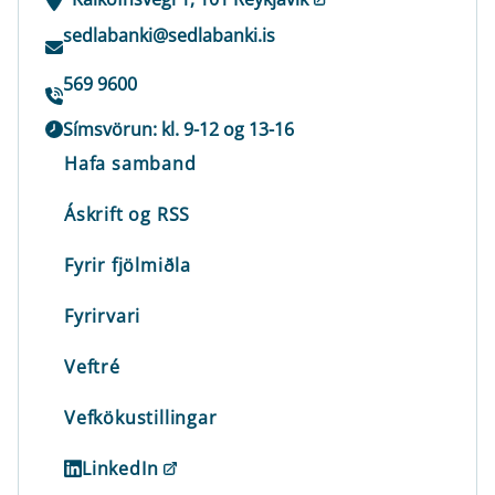
sedlabanki@sedlabanki.is
569 9600
Símsvörun: kl. 9-12 og 13-16
Hafa samband
Áskrift og RSS
Fyrir fjölmiðla
Fyrirvari
Veftré
Vefkökustillingar
LinkedIn