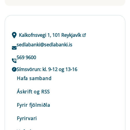
Kalkofnsvegi 1, 101 Reykjavík
sedlabanki@sedlabanki.is
569 9600
Símsvörun: kl. 9-12 og 13-16
Hafa samband
Áskrift og RSS
Fyrir fjölmiðla
Fyrirvari