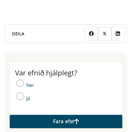
DEILA
Var efnið hjálplegt?
Var efnið hjálplegt?
Nei
Já
Fara efst