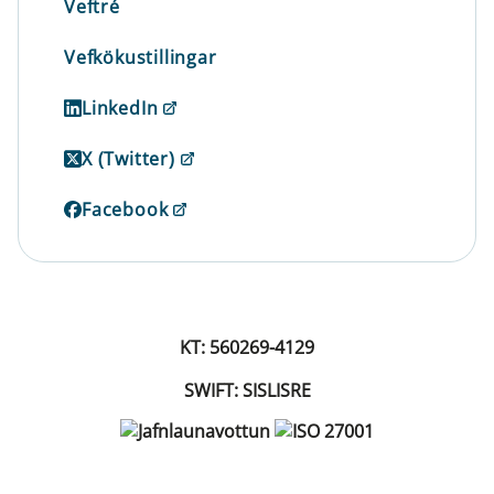
Veftré
Vefkökustillingar
LinkedIn
X (Twitter)
Facebook
KT: 560269-4129
SWIFT: SISLISRE