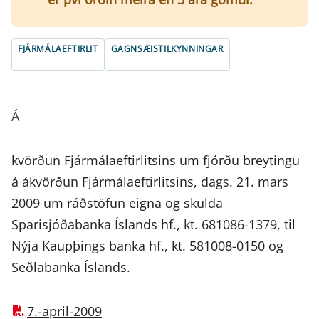
FJÁRMÁLAEFTIRLIT
GAGNSÆISTILKYNNINGAR
Á
kvörðun Fjármálaeftirlitsins um fjórðu breytingu
á ákvörðun Fjármálaeftirlitsins, dags. 21. mars
2009 um ráðstöfun eigna og skulda
Sparisjóðabanka Íslands hf., kt. 681086-1379, til
Nýja Kaupþings banka hf., kt. 581008-0150 og
Seðlabanka Íslands.
7.-april-2009