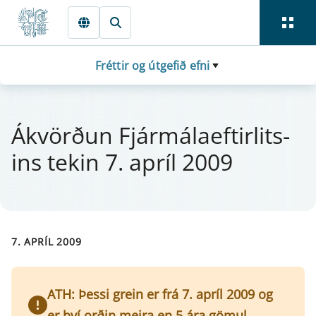
Fara beint í Meginmál
Fréttir og útgefið efni
Ákvörðun Fjá­r­mála­eft­i­r­lits­
ins tek­in 7. apríl 2009
7. APRÍL 2009
ATH: Þessi grein er frá 7. apríl 2009 og
er því orðin meira en 5 ára gömul.