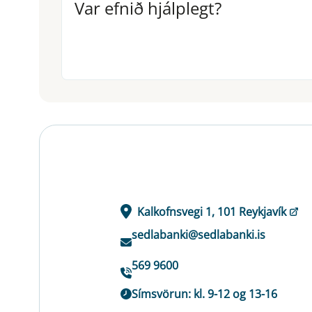
Var efnið hjálplegt?
Var efnið hjálplegt?
Kalkofnsvegi 1, 101 Reykjavík
sedlabanki@sedlabanki.is
569 9600
Símsvörun: kl. 9-12 og 13-16