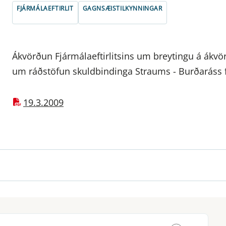
FJÁRMÁLAEFTIRLIT
GAGNSÆISTILKYNNINGAR
Ákvörðun Fjármálaeftirlitsins um breytingu á ákvör
um ráðstöfun skuldbindinga Straums - Burðaráss fj
19.3.2009