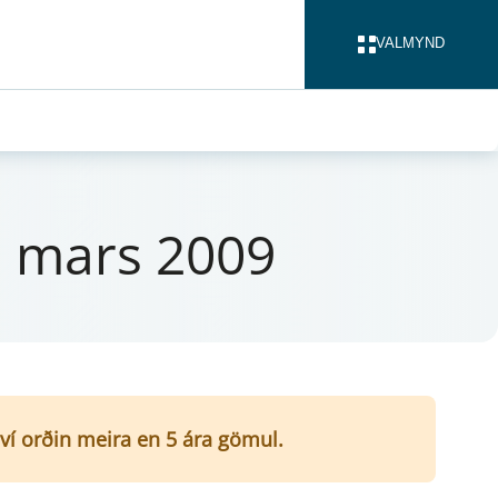
VALMYND
LOKA
19. mars 2009
því orðin meira en 5 ára gömul.