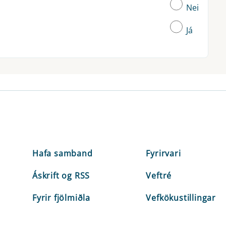
Nei
Já
Hafa samband
Fyrirvari
Áskrift og RSS
Veftré
Fyrir fjölmiðla
Vefkökustillingar