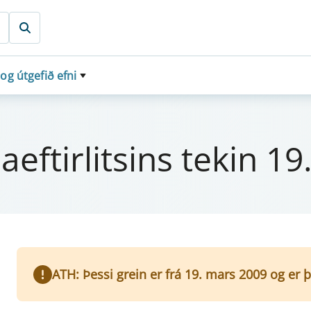
 og útgefið efni
eft­i­r­lits­ins tek­in 
ATH: Þessi grein er frá 19. mars 2009 og er 