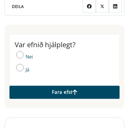
DEILA
Var efnið hjálplegt?
Var efnið hjálplegt?
Nei
Já
Fara efst