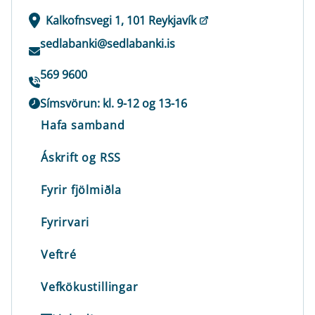
Kalkofnsvegi 1, 101 Reykjavík
sedlabanki@sedlabanki.is
569 9600
Símsvörun: kl. 9-12 og 13-16
Hafa samband
Áskrift og RSS
Fyrir fjölmiðla
Fyrirvari
Veftré
Vefkökustillingar