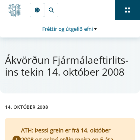
Fara beint í Meginmál
Fréttir og útgefið efni
Ákvörðun Fjá­r­mála­eft­i­r­lits­
ins tek­in 14. októ­ber 2008
14. OKTÓBER 2008
ATH: Þessi grein er frá 14. október
2008 og er því orðin meira en 5 ára