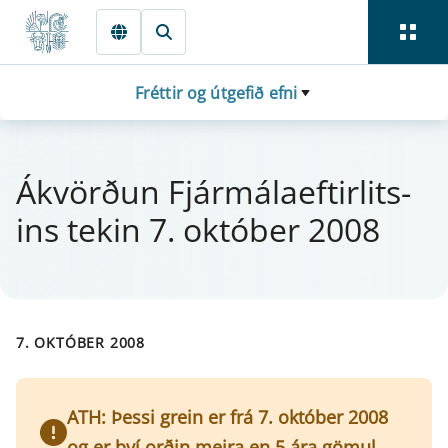
Fara beint í Meginmál
Fréttir og útgefið efni
Ákvörðun Fjá­r­mála­eft­i­r­lits­
ins tek­in 7. októ­ber 2008
7. OKTÓBER 2008
ATH: Þessi grein er frá 7. október 2008
og er því orðin meira en 5 ára gömul.