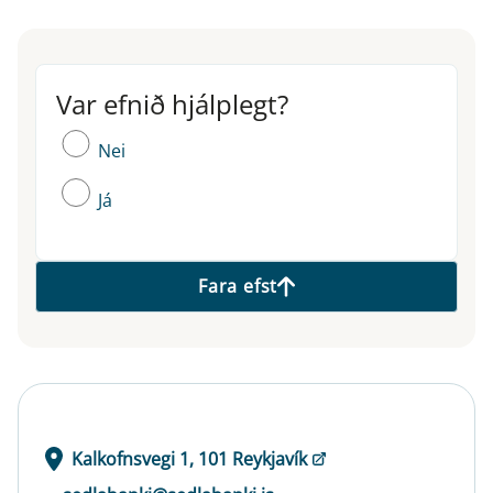
Var efnið hjálplegt?
Var efnið hjálplegt?
Nei
Já
Fara efst
Kalkofnsvegi 1, 101 Reykjavík