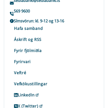
sedlabanki@sedlabanki.is
569 9600
Símsvörun: kl. 9-12 og 13-16
Hafa samband
Áskrift og RSS
Fyrir fjölmiðla
Fyrirvari
Veftré
Vefkökustillingar
LinkedIn
X (Twitter)