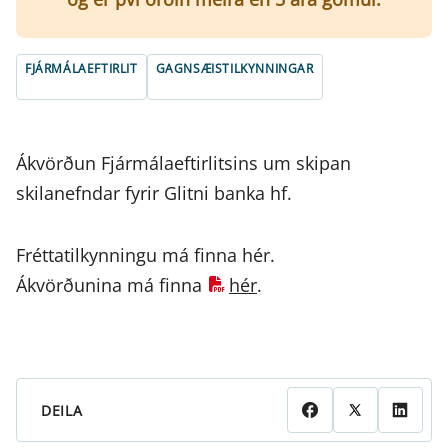
FJÁRMÁLAEFTIRLIT
GAGNSÆISTILKYNNINGAR
Ákvörðun Fjármálaeftirlitsins um skipan
skilanefndar fyrir Glitni banka hf.
Fréttatilkynningu má finna hér.
Ákvörðunina má finna
hér
.
DEILA