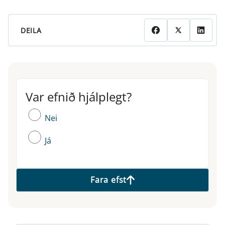
DEILA
Var efnið hjálplegt?
Var efnið hjálplegt?
Nei
Já
Fara efst