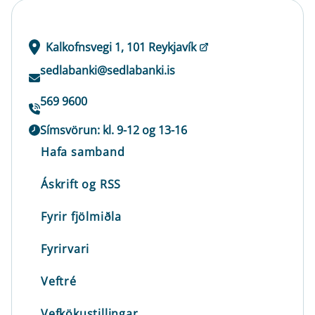
Kalkofnsvegi 1, 101 Reykjavík
sedlabanki@sedlabanki.is
569 9600
Símsvörun: kl. 9-12 og 13-16
Hafa samband
Áskrift og RSS
Fyrir fjölmiðla
Fyrirvari
Veftré
Vefkökustillingar