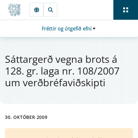
Fara beint í Meginmál
Fréttir og útgefið efni
Sá­tt­ar­gerð vegna brots á
128. gr. laga nr. 108/2007
um verðbréfaviðskipti
30. OKTÓBER 2009