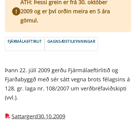
ATH: Þessi grein er frá 30. október
2009 og er því orðin meira en 5 ára
gömul.
FJÁRMÁLAEFTIRLIT
GAGNSÆISTILKYNNINGAR
Þann 22. júlí 2009 gerðu Fjármálaeftirlitið og
Fjarðabyggð með sér sátt vegna brots félagsins á
128. gr. laga nr. 108/2007 um verðbréfaviðskipti
(vvl.).
Sattargerd30.10.2009