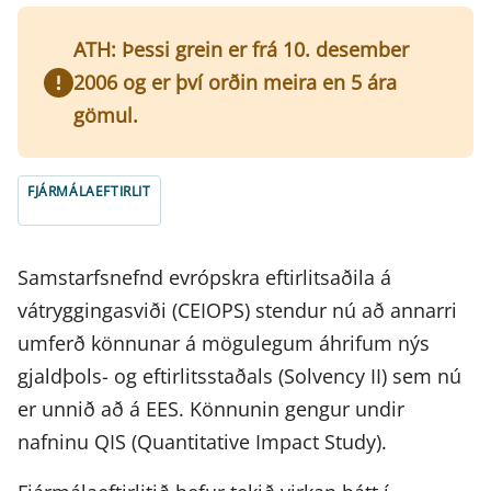
ATH: Þessi grein er frá 10. desember
2006 og er því orðin meira en 5 ára
gömul.
FJÁRMÁLAEFTIRLIT
Samstarfsnefnd evrópskra eftirlitsaðila á
vátryggingasviði (CEIOPS) stendur nú að annarri
umferð könnunar á mögulegum áhrifum nýs
gjaldþols- og eftirlitsstaðals (Solvency II) sem nú
er unnið að á EES. Könnunin gengur undir
nafninu QIS (Quantitative Impact Study).