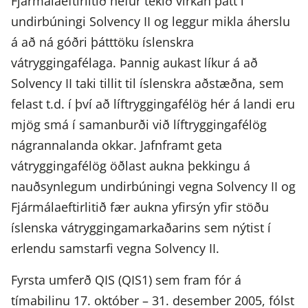
Fjármálaeftirlitið hefur tekið virkan þátt í
undirbúningi Solvency II og leggur mikla áherslu
á að ná góðri þátttöku íslenskra
vátryggingafélaga. Þannig aukast líkur á að
Solvency II taki tillit til íslenskra aðstæðna, sem
felast t.d. í því að líftryggingafélög hér á landi eru
mjög smá í samanburði við líftryggingafélög
nágrannalanda okkar. Jafnframt geta
vátryggingafélög öðlast aukna þekkingu á
nauðsynlegum undirbúningi vegna Solvency II og
Fjármálaeftirlitið fær aukna yfirsýn yfir stöðu
íslenska vátryggingamarkaðarins sem nýtist í
erlendu samstarfi vegna Solvency II.
Fyrsta umferð QIS (QIS1) sem fram fór á
tímabilinu 17. október – 31. desember 2005, fólst