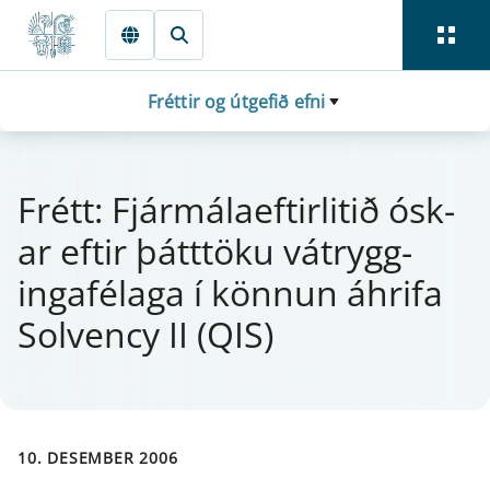
Fara beint í Meginmál
Fréttir og útgefið efni
Frétt: Fjá­r­mála­eft­i­r­litið ósk­
ar eft­ir þátt­töku vá­trygg­
inga­félaga í könn­un áhrifa
Sol­vency II (QIS)
10. DESEMBER 2006