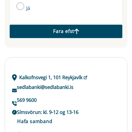
Já
Fara efst
Kalkofnsvegi 1, 101 Reykjavík
sedlabanki@sedlabanki.is
569 9600
Símsvörun: kl. 9-12 og 13-16
Hafa samband