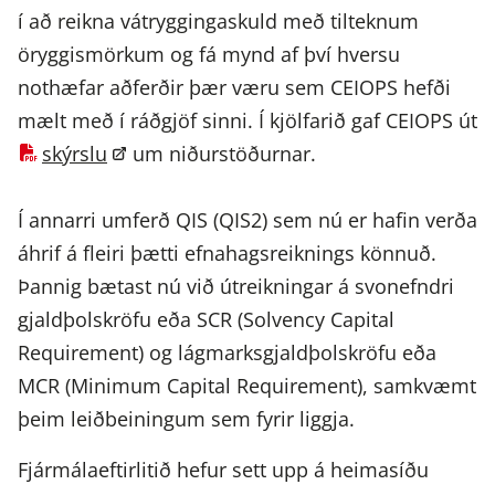
í að reikna vátryggingaskuld með tilteknum
öryggismörkum og fá mynd af því hversu
nothæfar aðferðir þær væru sem CEIOPS hefði
mælt með í ráðgjöf sinni. Í kjölfarið gaf CEIOPS út
skýrslu
um niðurstöðurnar.
Í annarri umferð QIS (QIS2) sem nú er hafin verða
áhrif á fleiri þætti efnahagsreiknings könnuð.
Þannig bætast nú við útreikningar á svonefndri
gjaldþolskröfu eða SCR (Solvency Capital
Requirement) og lágmarksgjaldþolskröfu eða
MCR (Minimum Capital Requirement), samkvæmt
þeim leiðbeiningum sem fyrir liggja.
Fjármálaeftirlitið hefur sett upp á heimasíðu