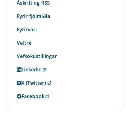
Áskrift og RSS
Fyrir fjölmiðla
Fyrirvari
Veftré
Vefkökustillingar
LinkedIn
X (Twitter)
Facebook