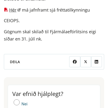
Hér
má jafnframt sjá fréttatilkynningu
CEIOPS.
Gögnum skal skilað til Fjármálaeftirlitsins eigi
síðar en 31. júlí nk.
DEILA
Var efnið hjálplegt?
Var efnið hjálplegt?
Nei