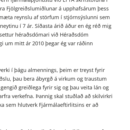
óra Fjölgreiðslumiðlunar á upphafsárum þess
æta reynslu af störfum í stjórnsýslunni sem
neytinu í 7 ár. Síðasta árið áður en ég réð mig
ég settur héraðsdómari við Héraðsdóm
gi um mitt ár 2010 þegar ég var ráðinn
rki í þágu almennings, þeim er treyst fyrir
ðslu, þau bera ábyrgð á virkum og traustum
gengið greiðlega fyrir sig og þau veita lán og
þarfra verkefna. Þannig skal stuðlað að skilvirkri
a sem hlutverk Fjármálaeftirlitsins er að