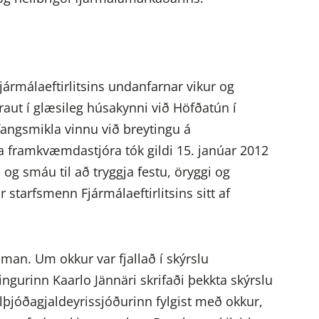
ármálaeftirlitsins undanfarnar vikur og
aut í glæsileg húsakynni við Höfðatún í
fangsmikla vinnu við breytingu á
rra framkvæmdastjóra tók gildi 15. janúar 2012
u og smáu til að tryggja festu, öryggi og
 starfsmenn Fjármálaeftirlitsins sitt af
an. Um okkur var fjallað í skýrslu
ngurinn Kaarlo Jännäri skrifaði þekkta skýrslu
 Alþjóðagjaldeyrissjóðurinn fylgist með okkur,