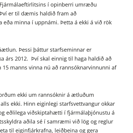
jármálaeftirlitsins í opinberri umræðu
Því er til dæmis haldið fram að
eða minna í uppnámi. Þetta á ekki á við rök
tlun. Þessi þáttur starfseminnar er
ka árs 2012. Því skal einnig til haga haldið að
en 15 manns vinna nú að rannsóknarvinnunni af
m orðum ekki um rannsóknir á ætluðum
ls ekki. Hinn eiginlegi starfsvettvangur okkar
 og eðlilega viðskiptahætti í fjármálaþjónustu á
itsskyldra aðila sé í samræmi við lög og reglur
eta til eiginfjárkrafna, leiðbeina og gera