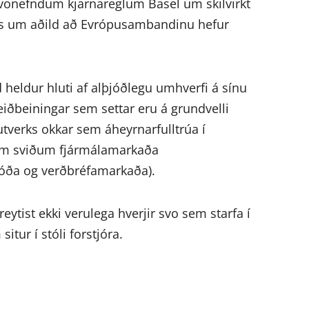
r svonefndum kjarnareglum Basel um skilvirkt
lands um aðild að Evrópusambandinu hefur
 heldur hluti af alþjóðlegu umhverfi á sínu
leiðbeiningar sem settar eru á grundvelli
tverks okkar sem áheyrnarfulltrúa í
um sviðum fjármálamarkaða
ssjóða og verðbréfamarkaða).
eytist ekki verulega hverjir svo sem starfa í
itur í stóli forstjóra.