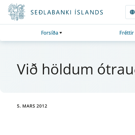
Fara beint í Meginmál
Forsíða
Fréttir
Við höld­um ótrauð 
5. MARS 2012