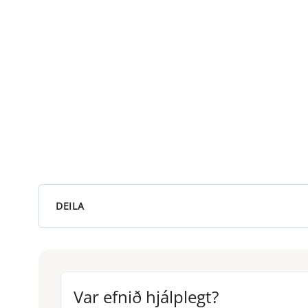
DEILA
Var efnið hjálplegt?
Var efnið hjálplegt?