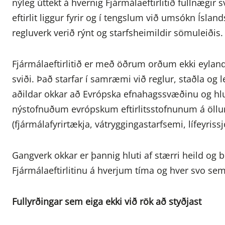
nýleg úttekt á hvernig Fjármálaeftirlitið fullnægi
eftirlit liggur fyrir og í tengslum við umsókn Ís
regluverk verið rýnt og starfsheimildir sömuleiðis.
Fjármálaeftirlitið er með öðrum orðum ekki eyland
sviði. Það starfar í samræmi við reglur, staðla og 
aðildar okkar að Evrópska efnahagssvæðinu og hlu
nýstofnuðum evrópskum eftirlitsstofnunum á öll
(fjármálafyrirtækja, vátryggingastarfsemi, lífeyri
Gangverk okkar er þannig hluti af stærri heild og br
Fjármálaeftirlitinu á hverjum tíma og hver svo sem s
Fullyrðingar sem eiga ekki við rök að styðjast