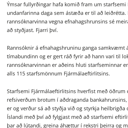
Ýmsar fullyrðingar hafa komið fram um starfsemi F
undanfarinna daga sem ástæða er til að leiðrétta. 
rannsóknarvinna vegna efnahagshrunsins sé meira 
að styðjast. Fjarri því.
Rannsóknir á efnahagshruninu ganga samkvæmt áæ
tímabundinn og er gert ráð fyrir að hann vari til lo
rannsóknarvinnan er aðeins hluti starfseminnar 
alls 115 starfsmönnum Fjármálaeftirlitsins.
Starfsemi Fjármálaeftirlitsins hverfist með öðru
refsiverðum brotum í aðdraganda bankahrunsins, al
er og verður sá að styðja við og styrkja heilbrigða
Íslandi með því að fylgjast með að starfsemi eftirl
þar að lútandi, greina áhættur í rekstri þeirra og m