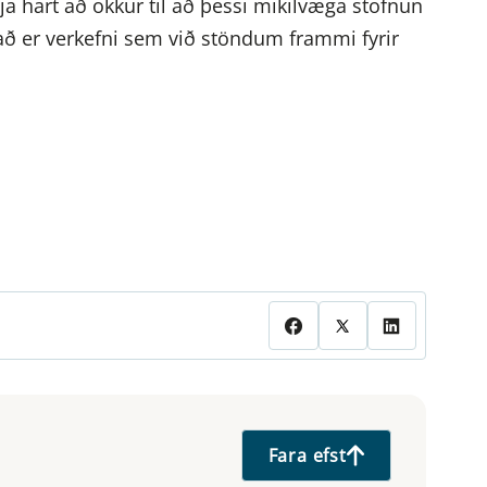
ja hart að okkur til að þessi mikilvæga stofnun
Það er verkefni sem við stöndum frammi fyrir
Fara efst