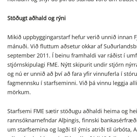
Stöðugt aðhald og rýni
Mikið uppbyggingarstarf hefur verið unnið innan Fj
mánuði. Við fluttum aðsetur okkar af Suðurlandsbr
september 2011. Í beinu framhaldi var ráðist í um
stjórnskipulagi FME. Nýtt skipurit undir stjórn ný
og nú er unnið að því að fara yfir vinnuferla í stór
fagmennsku í starfseminni. Við þá vinnu leggja allir
mörkum.
Starfsemi FME sætir stöðugu aðhaldi heima og heim
rannsóknarnefndar Alþingis, finnski bankasérfræði
um starfsemina og lagði til ýmis atriði til úrbóta,