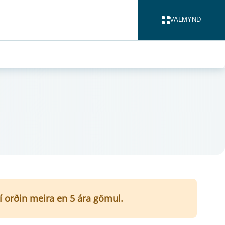
VALMYND
LOKA
ví orðin meira en 5 ára gömul.