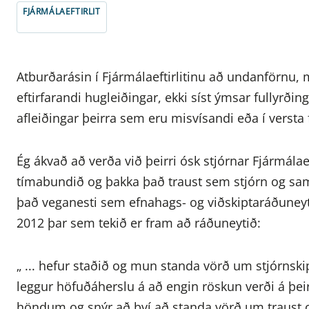
FJÁRMÁLAEFTIRLIT
Atburðarásin í Fjármálaeftirlitinu að undanförnu, 
eftirfarandi hugleiðingar, ekki síst ýmsar fullyrð
afleiðingar þeirra sem eru misvísandi eða í versta f
Ég ákvað að verða við þeirri ósk stjórnar Fjármálaeft
tímabundið og þakka það traust sem stjórn og sam
það veganesti sem efnahags- og viðskiptaráðuneytið
2012 þar sem tekið er fram að ráðuneytið:
„ ... hefur staðið og mun standa vörð um stjórnski
leggur höfuðáherslu á að engin röskun verði á þe
höndum og snýr að því að standa vörð um traust o