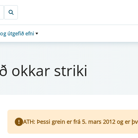
 og útgefið efni
okk­ar stri­ki
ATH: Þessi grein er frá 5. mars 2012 og er þ