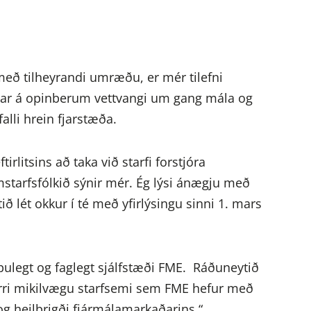
með tilheyrandi umræðu, er mér tilefni
ingar á opinberum vettvangi um gang mála og
alli hrein fjarstæða.
irlitsins að taka við starfi forstjóra
starfsfólkið sýnir mér. Ég lýsi ánægju með
 lét okkur í té með yfirlýsingu sinni 1. mars
pulegt og faglegt sjálfstæði FME. Ráðuneytið
irri mikilvægu starfsemi sem FME hefur með
g heilbrigði fjármálamarkaðarins.“