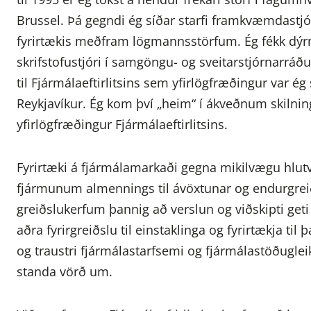
Brussel. Þá gegndi ég síðar starfi framkvæmdastj
fyrirtækis meðfram lögmannsstörfum. Ég fékk dýrm
skrifstofustjóri í samgöngu- og sveitarstjórnarráðu
til Fjármálaeftirlitsins sem yfirlögfræðingur var 
Reykjavíkur. Ég kom því „heim“ í ákveðnum skilnin
yfirlögfræðingur Fjármálaeftirlitsins.
Fyrirtæki á fjármálamarkaði gegna mikilvægu hlutve
fjármunum almennings til ávöxtunar og endurgrei
greiðslukerfum þannig að verslun og viðskipti geti 
aðra fyrirgreiðslu til einstaklinga og fyrirtækja til 
og traustri fjármálastarfsemi og fjármálastöðugleik
standa vörð um.