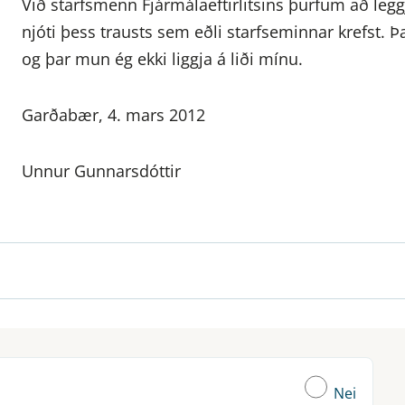
Við starfsmenn Fjármálaeftirlitsins þurfum að legg
njóti þess trausts sem eðli starfseminnar krefst. 
og þar mun ég ekki liggja á liði mínu.
Garðabær, 4. mars 2012
Unnur Gunnarsdóttir
Nei