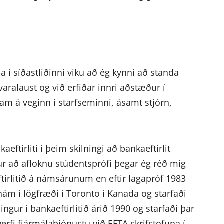
a í síðastliðinni viku að ég kynni að standa
rvaralaust og við erfiðar innri aðstæður í
fram á veginn í starfseminni, ásamt stjórn,
aeftirliti í þeim skilningi að bankaeftirlit
ur að afloknu stúdentsprófi þegar ég réð mig
tirlitið á námsárunum en eftir lagapróf 1983
nám í lögfræði í Toronto í Kanada og starfaði
gur í bankaeftirlitið árið 1990 og starfaði þar
verfi fjármálaþjónustu við EFTA skrifstofuna í