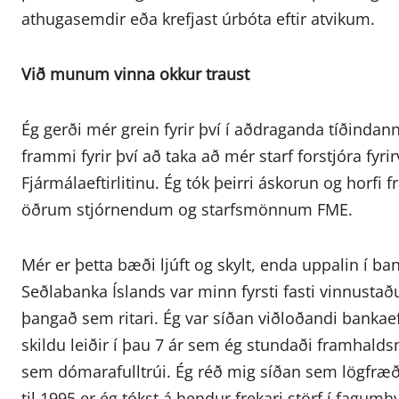
athugasemdir eða krefjast úrbóta eftir atvikum.
Við munum vinna okkur traust
Ég gerði mér grein fyrir því í aðdraganda tíðindann
frammi fyrir því að taka að mér starf forstjóra fyri
Fjármálaeftirlitinu. Ég tók þeirri áskorun og horfi 
öðrum stjórnendum og starfsmönnum FME.
Mér er þetta bæði ljúft og skylt, enda uppalin í bank
Seðlabanka Íslands var minn fyrsti fasti vinnustað
þangað sem ritari. Ég var síðan viðloðandi bankaef
skildu leiðir í þau 7 ár sem ég stundaði framhalds
sem dómarafulltrúi. Ég réð mig síðan sem lögfræðin
til 1995 er ég tókst á hendur frekari störf í fagumh