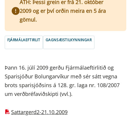
ATH: Þessi grein er frá 21. október
2009 og er því orðin meira en 5 ára
gömul.
FJÁRMÁLAEFTIRLIT
GAGNSÆISTILKYNNINGAR
Þann 16. júlí 2009 gerðu Fjármálaeftirlitið og
Sparisjóður Bolungarvíkur með sér sátt vegna
brots sparisjóðsins á 128. gr. laga nr. 108/2007
um verðbréfaviðskipti (vvl.).
Sattargerd2-21.10.2009