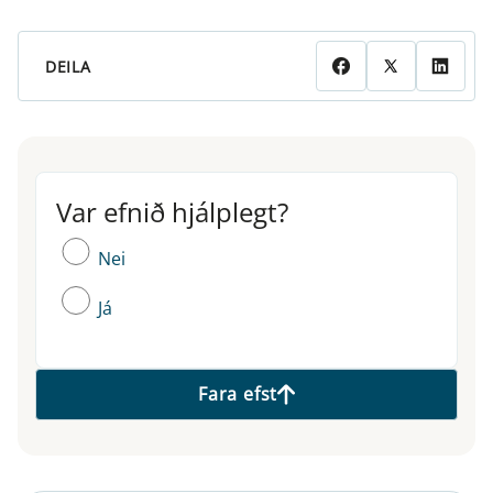
DEILA
Var efnið hjálplegt?
Var efnið hjálplegt?
Nei
Já
Fara efst