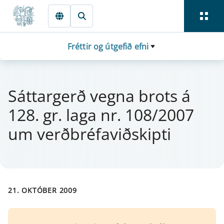
Fara beint í Meginmál
Fréttir og útgefið efni
Sá­tt­ar­gerð vegna brots á
128. gr. laga nr. 108/2007
um verðbréfaviðskipti
21. OKTÓBER 2009