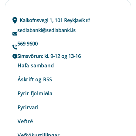
Kalkofnsvegi 1, 101 Reykjavík
sedlabanki@sedlabanki.is
569 9600
Símsvörun: kl. 9-12 og 13-16
Hafa samband
Áskrift og RSS
Fyrir fjölmiðla
Fyrirvari
Veftré
Vefkökustillingar