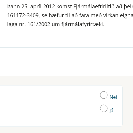
Þann 25. apríl 2012 komst Fjármálaeftirlitið að þe
161172-3409, sé hæfur til að fara með virkan eignar
laga nr. 161/2002 um fjármálafyrirtæki.
Nei
Já