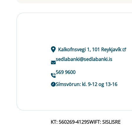
Kalkofnsvegi 1, 101 Reykjavík
sedlabanki@sedlabanki.is
569 9600
Símsvörun: kl. 9-12 og 13-16
KT: 560269-4129
SWIFT: SISLISRE