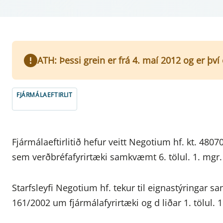
ATH: Þessi grein er frá 4. maí 2012 og er þv
FJÁRMÁLAEFTIRLIT
Fjármálaeftirlitið hefur veitt Negotium hf. kt. 4807
sem verðbréfafyrirtæki samkvæmt 6. tölul. 1. mgr. 
Starfsleyfi Negotium hf. tekur til eignastýringar sam
161/2002 um fjármálafyrirtæki og d liðar 1. tölul. 1