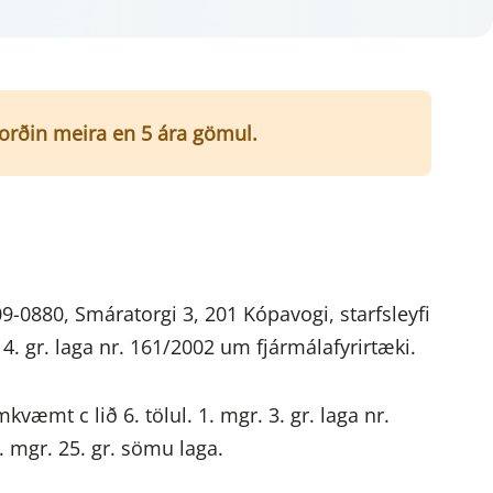
í orðin meira en 5 ára gömul.
09-0880, Smáratorgi 3, 201 Kópavogi, starfsleyfi
4. gr. laga nr. 161/2002 um fjármálafyrirtæki.
kvæmt c lið 6. tölul. 1. mgr. 3. gr. laga nr.
. mgr. 25. gr. sömu laga.