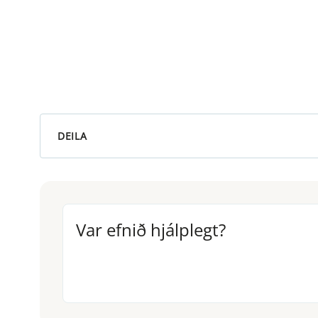
DEILA
Var efnið hjálplegt?
Var efnið hjálplegt?