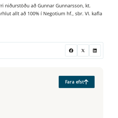
irri niðurstöðu að Gunnar Gunnarsson, kt.
hlut allt að 100% í Negotium hf., sbr. VI. kafla
Fara efst