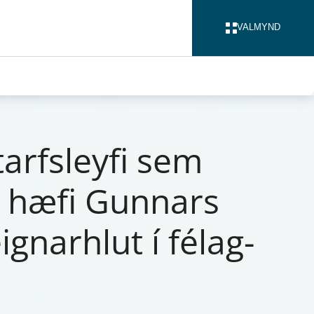
VALMYND
LOKA
starfs­ley­fi sem
 á hæfi Gunn­ars
gn­ar­hlut í félag­