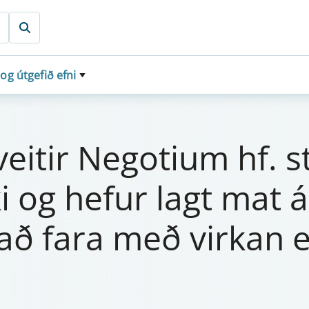
 og útgefið efni
ið veit­ir Negoti­um hf. 
ki og hef­ur lagt mat
 að fara með virk­an ei