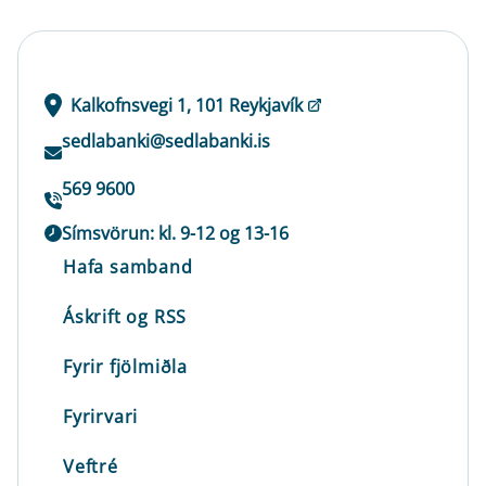
Kalkofnsvegi 1, 101 Reykjavík
sedlabanki@sedlabanki.is
569 9600
Símsvörun: kl. 9-12 og 13-16
Hafa samband
Áskrift og RSS
Fyrir fjölmiðla
Fyrirvari
Veftré