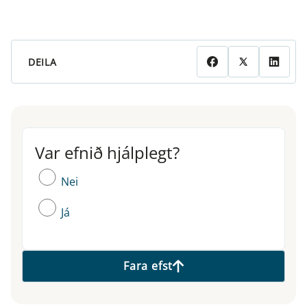
DEILA
Var efnið hjálplegt?
Var efnið hjálplegt?
Nei
Já
Fara efst