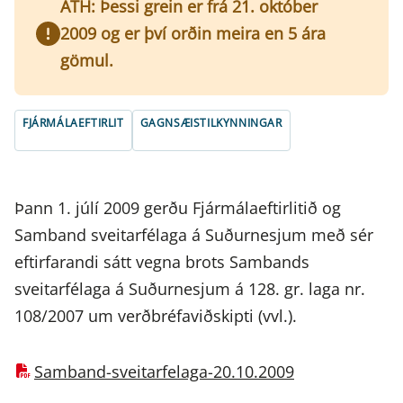
ATH: Þessi grein er frá 21. október
2009 og er því orðin meira en 5 ára
gömul.
FJÁRMÁLAEFTIRLIT
GAGNSÆISTILKYNNINGAR
Þann 1. júlí 2009 gerðu Fjármálaeftirlitið og
Samband sveitarfélaga á Suðurnesjum með sér
eftirfarandi sátt vegna brots Sambands
sveitarfélaga á Suðurnesjum á 128. gr. laga nr.
108/2007 um verðbréfaviðskipti (vvl.).
Samband-sveitarfelaga-20.10.2009