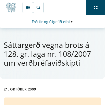
Fara beint í Meginmál
Fréttir og útgefið efni
Sá­tt­ar­gerð vegna brots á
128. gr. laga nr. 108/2007
um verðbréfaviðskipti
21. OKTÓBER 2009