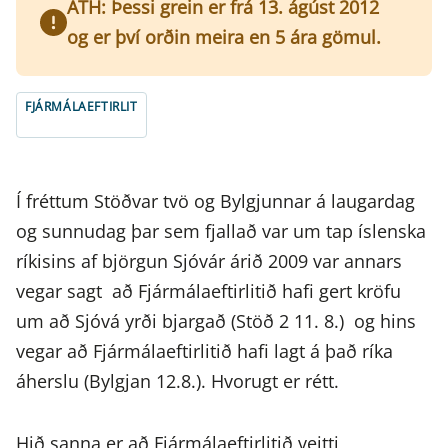
ATH: Þessi grein er frá 13. ágúst 2012
og er því orðin meira en 5 ára gömul.
FJÁRMÁLAEFTIRLIT
Í fréttum Stöðvar tvö og Bylgjunnar á laugardag
og sunnudag þar sem fjallað var um tap íslenska
ríkisins af björgun Sjóvár árið 2009 var annars
vegar sagt
að Fjármálaeftirlitið hafi gert kröfu
um að Sjóvá yrði bjargað (Stöð 2 11. 8.)
og hins
vegar að Fjármálaeftirlitið hafi lagt á það ríka
áherslu (Bylgjan 12.8.). Hvorugt er rétt.
Hið sanna er að Fjármálaeftirlitið veitti