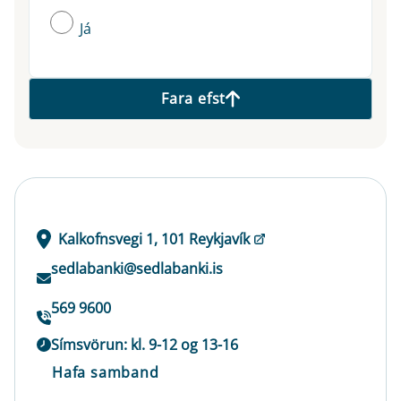
Já
Fara efst
Kalkofnsvegi 1, 101 Reykjavík
sedlabanki@sedlabanki.is
569 9600
Símsvörun: kl. 9-12 og 13-16
Hafa samband