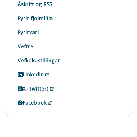
Áskrift og RSS
Fyrir fjölmiðla
Fyrirvari
Veftré
Vefkökustillingar
LinkedIn
X (Twitter)
Facebook