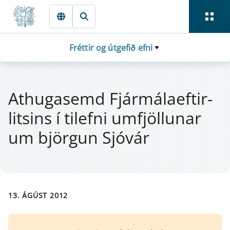
Fara beint í Meginmál
Fréttir og útgefið efni
At­hugasemd Fjá­r­mála­eft­i­r­
lits­ins í til­efni um­fjöll­u­n­ar
um björg­un Sjóvár
13. ÁGÚST 2012