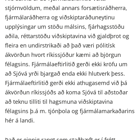
stjórnvöldum, meðal annars forsætisráðherra,
fjármálaráðherra og viðskiptaráðuneytinu
upplýsingar um stöðu málsins, fjárhagsstöðu
aðila, réttarstöðu viðskiptavina við gjaldþrot og
fleira en undirstrikaði að það væri pólitísk
ákvörðun hvort ríkissjóður kæmi að björgun
félagsins. Fjármálaeftirlitið gerði ekki kröfu um
að Sjóvá yrði bjargað enda ekki hlutverk þess.
Fjármálaeftirlitið gerði ekki athugasemd við þá
ákvörðun ríkissjóðs að koma Sjóvá til aðstoðar
að teknu tilliti til hagsmuna viðskiptavina
félagsins þ.á m. tjónþola og fjármálamarkaðarins
hér á landi.
Það er einnig rangt sem staðhæft er í frétt