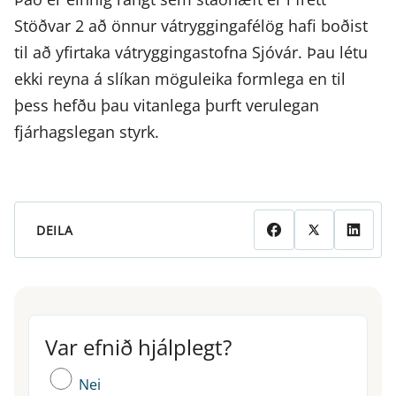
Stöðvar 2 að önnur vátryggingafélög hafi boðist
til að yfirtaka vátryggingastofna Sjóvár. Þau létu
ekki reyna á slíkan möguleika formlega en til
þess hefðu þau vitanlega þurft verulegan
fjárhagslegan styrk.
DEILA
Var efnið hjálplegt?
Var efnið hjálplegt?
Nei