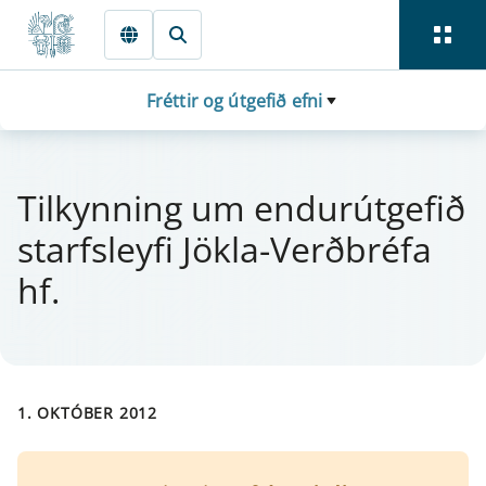
Fara beint í Meginmál
Fréttir og útgefið efni
Til­kynn­ing um end­urút­ge­fið
starfs­ley­fi Jökla-Verðbréfa
hf.
1. OKTÓBER 2012