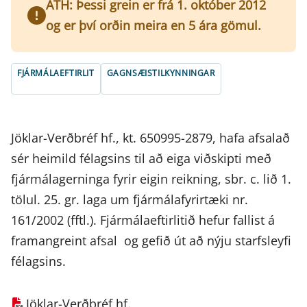
ATH: Þessi grein er frá 1. október 2012
og er því orðin meira en 5 ára gömul.
FJÁRMÁLAEFTIRLIT
GAGNSÆISTILKYNNINGAR
Jöklar-Verðbréf hf., kt. 650995-2879, hafa afsalað
sér heimild félagsins til að eiga viðskipti með
fjármálagerninga fyrir eigin reikning, sbr. c. lið 1.
tölul. 25. gr. laga um fjármálafyrirtæki nr.
161/2002 (fftl.). Fjármálaeftirlitið hefur fallist á
framangreint afsal og gefið út að nýju starfsleyfi
félagsins.
Jöklar-Verðbréf hf.