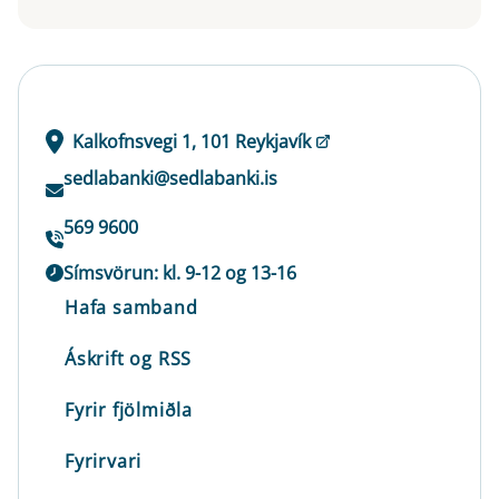
Kalkofnsvegi 1, 101 Reykjavík
sedlabanki@sedlabanki.is
569 9600
Símsvörun: kl. 9-12 og 13-16
Hafa samband
Áskrift og RSS
Fyrir fjölmiðla
Fyrirvari