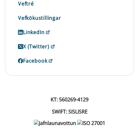
Veftré
Vefkökustillingar
LinkedIn
X (Twitter)
Facebook
KT: 560269-4129
SWIFT: SISLISRE