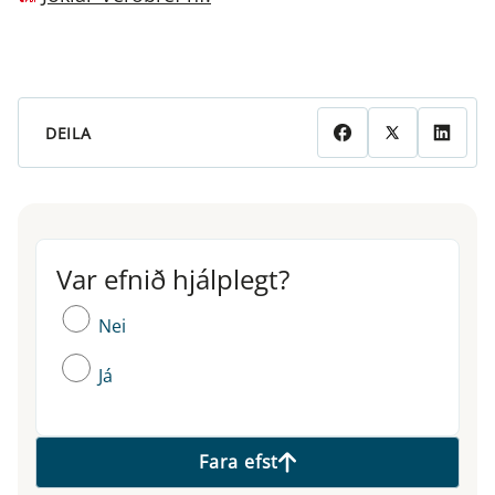
DEILA
Var efnið hjálplegt?
Var efnið hjálplegt?
Nei
Já
Fara efst