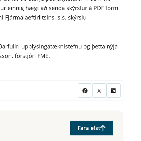
rður einnig hægt að senda skýrslur á PDF formi
 Fjármálaeftirlitsins, s.s. skýrslu
rfullri upplýsingatæknistefnu og þetta nýja
nsson, forstjóri FME.
Fara efst