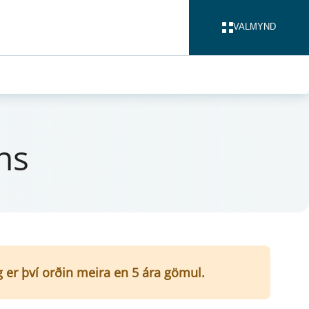
VALMYND
LOKA
ins
g er því orðin meira en 5 ára gömul.