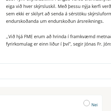
eiga við hver skýrsluskil. Með þessu nýja kerfi ve
sem ekki er skilyrt að senda á sérstöku skýrsluformi
endurskoðanda um endurskoðun ársreiknings.
,,Við hjá FME erum að hrinda í framkvæmd metnaða
fyrirkomulag er einn liður í því”, segir Jónas Fr. Jó
Nei