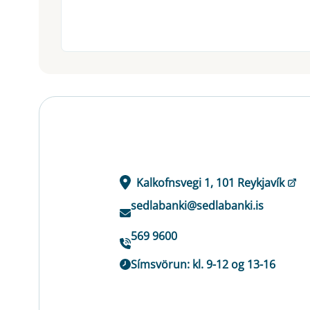
Kalkofnsvegi 1, 101 Reykjavík
sedlabanki@sedlabanki.is
569 9600
Símsvörun: kl. 9-12 og 13-16