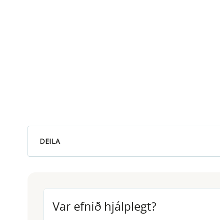
DEILA
Var efnið hjálplegt?
Var efnið hjálplegt?