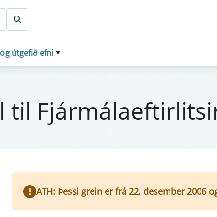
 og útgefið efni
il Fjá­r­mála­eft­i­r­lits­
ATH: Þessi grein er frá 22. desember 2006 o