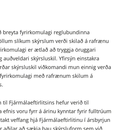
ið breyta fyrirkomulagi reglubundinna
 öllum slíkum skýrslum verði skilað á rafrænu
yrirkomulagi er ætlað að tryggja öruggari
 auðveldari skýrsluskil. Yfirsýn einstakra
 varðar skýrsluskil viðkomandi mun einnig verða
u fyrirkomulagi með rafrænum skilum á
s.
 Fjármálaeftirlitsins hefur verið til
efnis voru fyrr á árinu kynntar fyrir fulltrúum
takt veffang hjá Fjármálaeftirlitinu í ársbyrjun
ldir aðilar að sækja þau skýrsluform sem við