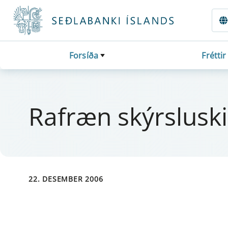
Fara beint í Meginmál
Forsíða
Fréttir
Ra­fræn skýrs­lu­skil t
22. DESEMBER 2006