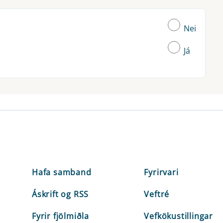
Nei
Já
Hafa samband
Fyrirvari
Áskrift og RSS
Veftré
Fyrir fjölmiðla
Vefkökustillingar