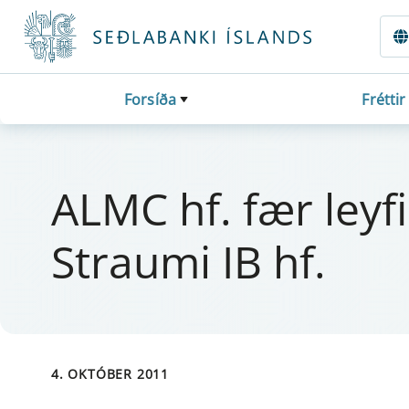
Fara beint í Meginmál
Forsíða
Fréttir
ALMC hf. fær ley­fi
Straumi IB hf.
4. OKTÓBER 2011