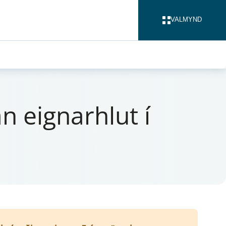
VALMYND
LOKA
n eign­ar­hlut í