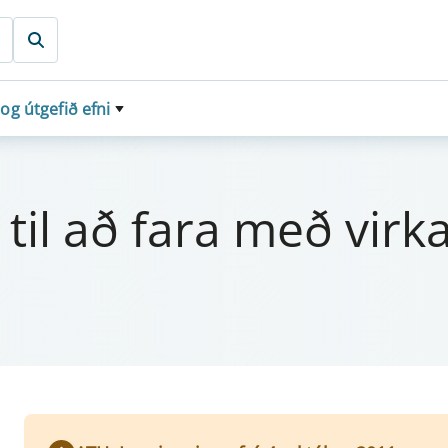
 og útgefið efni
 til að fara með virk­a