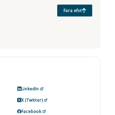
Fara efst
LinkedIn
X (Twitter)
Facebook