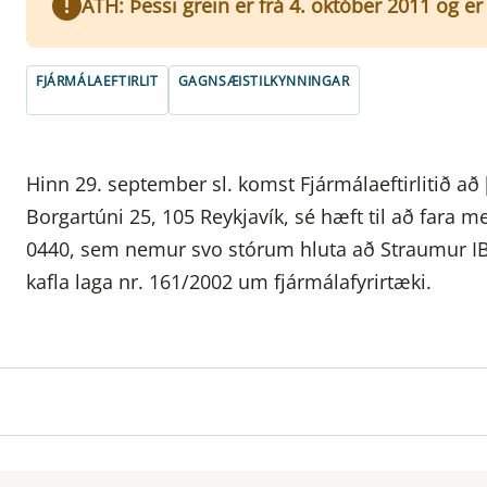
ATH: Þessi grein er frá 4. október 2011 og e
FJÁRMÁLAEFTIRLIT
GAGNSÆISTILKYNNINGAR
Hinn 29. september sl. komst Fjármálaeftirlitið að
Borgartúni 25, 105 Reykjavík, sé hæft til að fara me
0440, sem nemur svo stórum hluta að Straumur IB hf
kafla laga nr. 161/2002 um fjármálafyrirtæki.