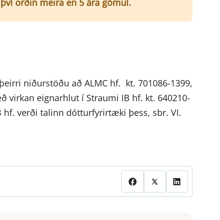
r því orðin meira en 5 ára gömul.
 þeirri niðurstöðu að ALMC hf. kt. 701086-1399,
ð virkan eignarhlut í Straumi IB hf. kt. 640210-
. verði talinn dótturfyrirtæki þess, sbr. VI.