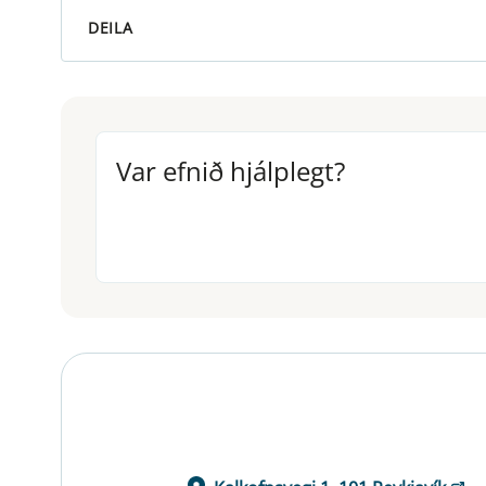
DEILA
Var efnið hjálplegt?
Var efnið hjálplegt?