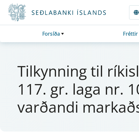
Fara beint í Meginmál
Forsíða
Fréttir
Til­kynn­ing til rí­
117. gr. laga nr.
varðandi markaðs