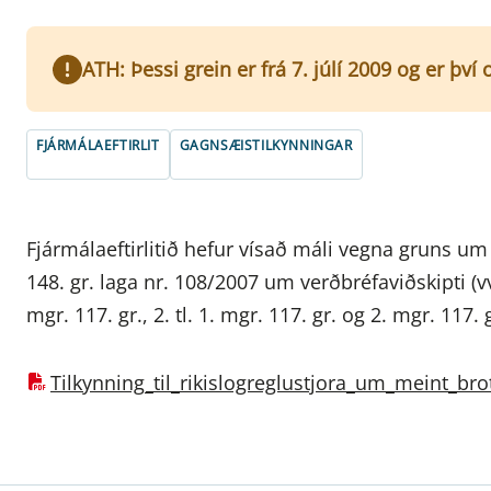
ATH: Þessi grein er frá 7. júlí 2009 og er þv
FJÁRMÁLAEFTIRLIT
GAGNSÆISTILKYNNINGAR
Fjármálaeftirlitið hefur vísað máli vegna gruns um
148. gr. laga nr. 108/2007 um verðbréfaviðskipti (vv
mgr. 117. gr., 2. tl. 1. mgr. 117. gr. og 2. mgr. 117. g
Tilkynning_til_rikislogreglustjora_um_meint_br