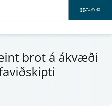
VALMYND
LOKA
m meint brot á ákvæði
aviðskipti