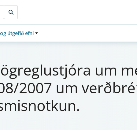
 og útgefið efni
k­is­lög­reg­lu­stjóra u
 108/2007 um verðbréf
misnotk­un.