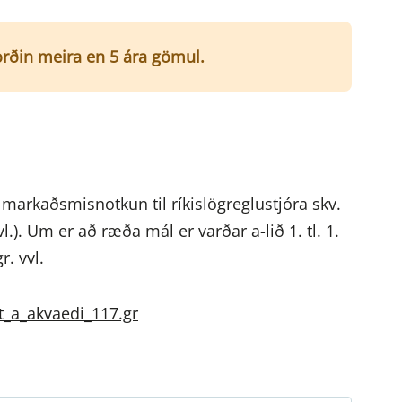
í orðin meira en 5 ára gömul.
 markaðsmisnotkun til ríkislögreglustjóra skv.
l.). Um er að ræða mál er varðar a-lið 1. tl. 1.
r. vvl.
ot_a_akvaedi_117.gr