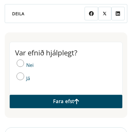
DEILA
Var efnið hjálplegt?
Var efnið hjálplegt?
Nei
Já
Fara efst