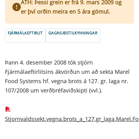
ATH: Þessi grein er frá 9. mars 2009 og
er því orðin meira en 5 ára gömul.
FJÁRMÁLAEFTIRLIT
GAGNSÆISTILKYNNINGAR
Þann 4. desember 2008 tók stjórn
Fjármálaeftirlitsins ákvörðun um að sekta Marel
Food Systems hf. vegna brots á 127. gr. laga nr.
107/2008 um verðbréfaviðskipti (vvl.).
Stjornvaldssekt.vegna.brots_a_127.gr_laga.Marel.F