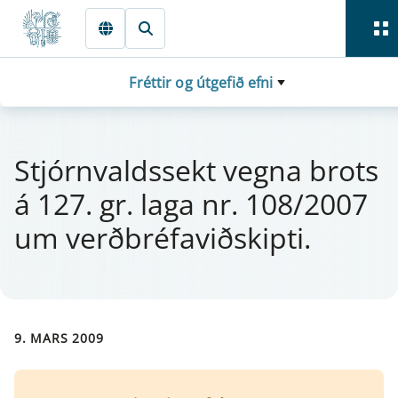
Fara beint í Meginmál
Fréttir og útgefið efni
Stjórn­vald­ssekt vegna brots
á 127. gr. laga nr. 108/2007
um verðbréfaviðskipti.
9. MARS 2009