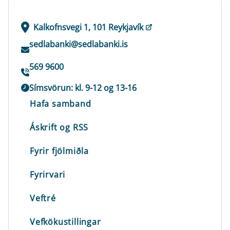
Kalkofnsvegi 1, 101 Reykjavík
sedlabanki@sedlabanki.is
569 9600
Símsvörun: kl. 9-12 og 13-16
Hafa samband
Áskrift og RSS
Fyrir fjölmiðla
Fyrirvari
Veftré
Vefkökustillingar