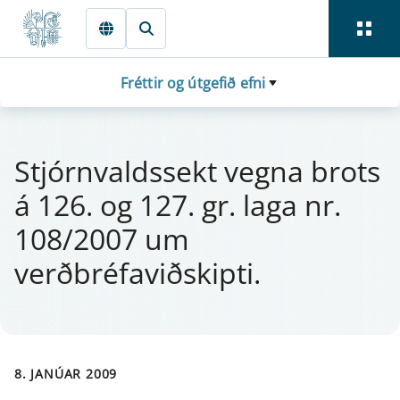
Fara beint í Meginmál
Fréttir og útgefið efni
Stjórn­vald­ssekt vegna brots
á 126. og 127. gr. laga nr.
108/2007 um
verðbréfaviðskipti.
8. JANÚAR 2009