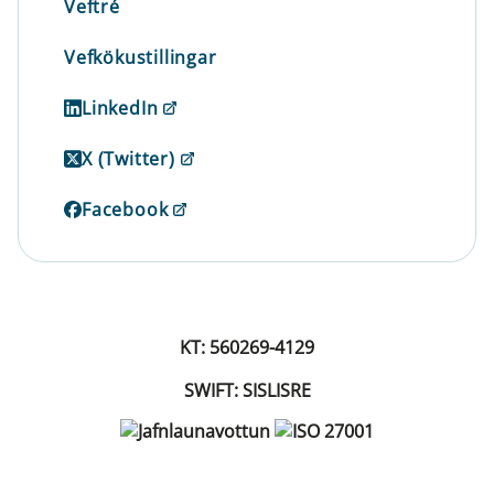
Veftré
Vefkökustillingar
LinkedIn
X (Twitter)
Facebook
KT: 560269-4129
SWIFT: SISLISRE