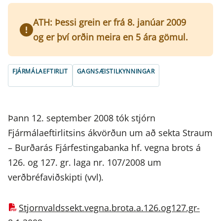
ATH: Þessi grein er frá 8. janúar 2009
og er því orðin meira en 5 ára gömul.
FJÁRMÁLAEFTIRLIT
GAGNSÆISTILKYNNINGAR
Þann 12. september 2008 tók stjórn
Fjármálaeftirlitsins ákvörðun um að sekta Straum
– Burðarás Fjárfestingabanka hf. vegna brots á
126. og 127. gr. laga nr. 107/2008 um
verðbréfaviðskipti (vvl).
Stjornvaldssekt.vegna.brota.a.126.og127.gr-