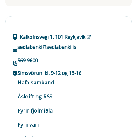
Kalkofnsvegi 1, 101 Reykjavík
sedlabanki@sedlabanki.is
569 9600
Símsvörun: kl. 9-12 og 13-16
Hafa samband
Áskrift og RSS
Fyrir fjölmiðla
Fyrirvari